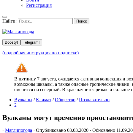
Регистрация
Найти:
Boosty!
Telegram!
(подробная инструкция по подписке)
В пятницу 7 августа, ожидается активная конвекция и в
возможны шквалы, а также опасные тропические ливни, н
сменится на северный. В крае начнется резкое и сильное
Вулканы
/
Климат
/
Общество
/
Познавательно
2
Вулканы могут временно приостановит
-
Маглипогода
· Опубликовано
03.03.2020
· Обновлено
11.09.2