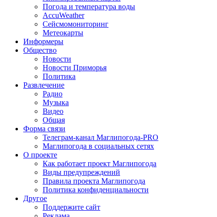
Погода и температура воды
AccuWeather
Сейсмомониторинг
Метеокарты
Информеры
Общество
Новости
Новости Приморья
Политика
Развлечение
Радио
Музыка
Видео
Общая
Форма связи
Телеграм-канал Маглипогода-PRO
Маглипогода в социальных сетях
О проекте
Как работает проект Маглипогода
Виды предупреждений
Правила проекта Маглипогода
Политика конфиденциальности
Другое
Поддержите сайт
Реклама