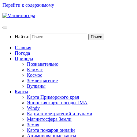
Перейти к содержимому
Найти:
Главная
Погода
Природа
Познавательно
Климат
Космос
Землетрясение
Вулканы
Карты
Карта Приморского края
Японская карта погоды JMA
Windy
Карта землетрясений и цунами
Магнитосфера Земли
Земля
Карта пожаров онлайн
Анимированные карты