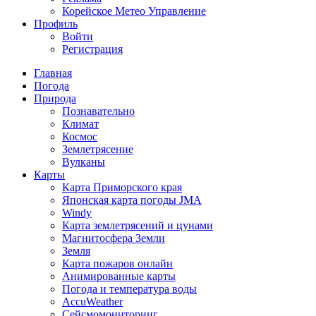
Корейское Метео Управление
Профиль
Войти
Регистрация
Главная
Погода
Природа
Познавательно
Климат
Космос
Землетрясение
Вулканы
Карты
Карта Приморского края
Японская карта погоды JMA
Windy
Карта землетрясений и цунами
Магнитосфера Земли
Земля
Карта пожаров онлайн
Анимированные карты
Погода и температура воды
AccuWeather
Сейсмомониторинг