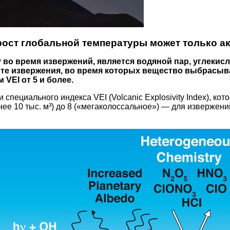
рост глобальной температуры может только ак
 время извержений, является водяной пар, углекислый
е извержения, во время которых вещество выбрасывае
VEI от 5 и более.
пециального индекса VEI (Volcanic Explosivity Index), ко
нее 10 тыс. м³) до 8 («мегаколоссальное») — для извержен