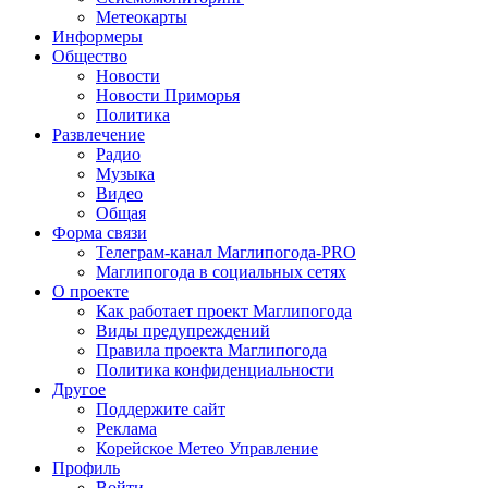
Метеокарты
Информеры
Общество
Новости
Новости Приморья
Политика
Развлечение
Радио
Музыка
Видео
Общая
Форма связи
Телеграм-канал Маглипогода-PRO
Маглипогода в социальных сетях
О проекте
Как работает проект Маглипогода
Виды предупреждений
Правила проекта Маглипогода
Политика конфиденциальности
Другое
Поддержите сайт
Реклама
Корейское Метео Управление
Профиль
Войти