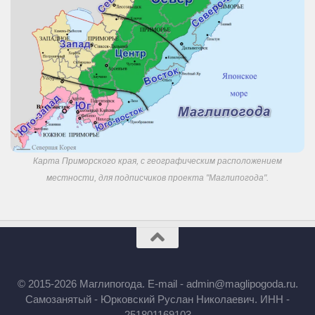
Карта Приморского края, с географическим расположением
местности, для подписчиков проекта "Маглипогода".
© 2015-2026 Маглипогода. E-mail - admin@maglipogoda.ru.
Самозанятый - Юрковский Руслан Николаевич. ИНН -
251801169103