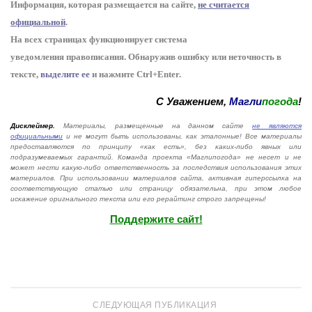
Информация, которая размещается на сайте,
не считается
официальной
.
На всех страницах функционирует система
уведомления
п
равописания
.
Обнаружив ошибку или неточность в
тексте,
выделите ее
и нажмите Ctrl+Enter
.
С Уважением,
Магли
погода
!
Дисклеймер.
Материалы, размещенные на данном сайте
не являются
официальными
и не могут быть использованы, как эталонные! Все материалы
предоставляются по принципу «как есть», без каких-либо явных или
подразумеваемых гарантий. Команда проекта «Маглипогода» не несет и не
может нести какую-либо ответственность за последствия использования этих
материалов. При использовании материалов сайта, активная гиперссылка на
соответствующую статью или страницу обязательна, при этом любое
искажение оригнального текста или его рерайтинг строго запрещены!
Поддержите сайт!
СЛЕДУЮЩАЯ ПУБЛИКАЦИЯ