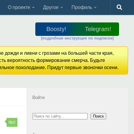
О проекте
Другое
Профиль
Boosty!
Telegram!
(подробная инструкция по подписке)
е дожди и ливни с грозами на большей части края,
Есть вероятность формирование смерча. Будьте
сильное похолодание. Придут первые звоночки осени.
Войти
Поиск
Поиск
0