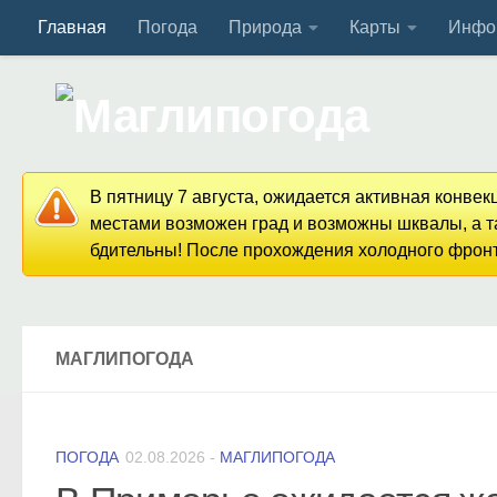
Главная
Погода
Природа
Карты
Инфо
Перейти к содержимому
В пятницу 7 августа, ожидается активная конве
местами возможен град и возможны шквалы, а та
бдительны! После прохождения холодного фронта
МАГЛИПОГОДА
ПОГОДА
02.08.2026
-
МАГЛИПОГОДА