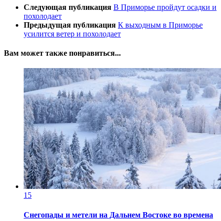
Следующая публикация
В Приморье пройдут осадки и
похолодает
Предыдущая публикация
К выходным в Приморье
усилится ветер и похолодает
Вам может также понравиться...
15
Снегопады и метели на Дальнем Востоке во времена