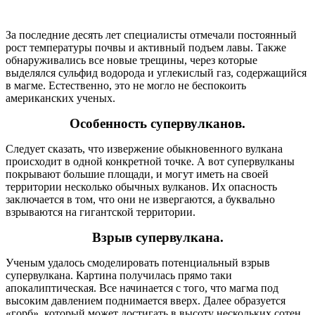
За последние десять лет специалисты отмечали постоянный
рост температуры почвы и активный подъем лавы. Также
обнаруживались все новые трещины, через которые
выделялся сульфид водорода и углекислый газ, содержащийся
в магме. Естественно, это не могло не беспокоить
американских ученых.
Особенность супервулканов.
Следует сказать, что извержение обыкновенного вулкана
происходит в одной конкретной точке. А вот супервулканы
покрывают большие площади, и могут иметь на своей
территории несколько обычных вулканов. Их опасность
заключается в том, что они не извергаются, а буквально
взрываются на гигантской территории.
Взрыв супервулкана.
Ученым удалось смоделировать потенциальный взрыв
супервулкана. Картина получилась прямо таки
апокалиптическая. Все начинается с того, что магма под
высоким давлением поднимается вверх. Далее образуется
«горб», который может достигать в высоту нескольких сотен