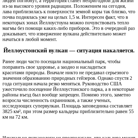
людей погибнут, а территория станет непригодной для жизни
из-за высокого уровня радиации. Положением на сегодня,
лава приблизилась к поверхности земной коры так близко, что
почва поднялась уже на целых 1,5 м. Интересен факт, что в
некоторых зонах Йеллоустоуна можно почувствовать тепло
магмы без помощи каких-либо приборов. Это в очередной раз
доказывает, что извержение вулкана действительно может
начаться в любой момент.
Йеллоустонский вулкан — ситуация накаляется.
Ранее люди часто посещали национальный парк, чтобы
поправить свое здоровье, а заодно и насладиться
красотами природы. Вначале никто не предавал серьезного
значения образованию природных гейзеров. Однако спустя 2
года ситуация начала резко меняться. Руководство США
ужесточило посещение Йеллоустонского парка, а в некоторые
районы въезд был вообще запрещен. Помимо этого, заметно
возросла численность охранников, а также ученых,
исследующих супервулкан. Площадь заповедника составляет
3825 км², при этом размер кальдеры приблизительно равен 55
км на 72 км.
Изначально вулканологи не предполагали, что кальдера может