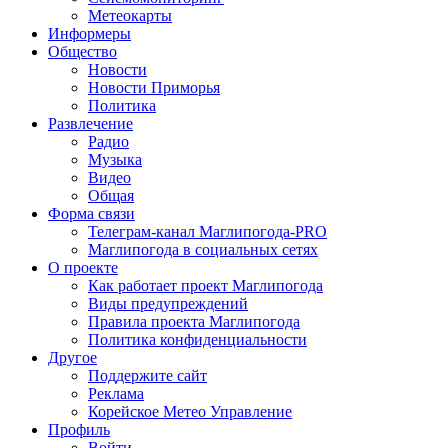
Метеокарты
Информеры
Общество
Новости
Новости Приморья
Политика
Развлечение
Радио
Музыка
Видео
Общая
Форма связи
Телеграм-канал Маглипогода-PRO
Маглипогода в социальных сетях
О проекте
Как работает проект Маглипогода
Виды предупреждений
Правила проекта Маглипогода
Политика конфиденциальности
Другое
Поддержите сайт
Реклама
Корейское Метео Управление
Профиль
Войти