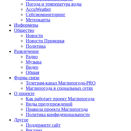
Погода и температура воды
AccuWeather
Сейсмомониторинг
Метеокарты
Информеры
Общество
Новости
Новости Приморья
Политика
Развлечение
Радио
Музыка
Видео
Общая
Форма связи
Телеграм-канал Маглипогода-PRO
Маглипогода в социальных сетях
О проекте
Как работает проект Маглипогода
Виды предупреждений
Правила проекта Маглипогода
Политика конфиденциальности
Другое
Поддержите сайт
Реклама