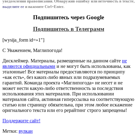
уведомления
п
равописания
.
Обнаружив ошибку или неточность в тексте,
выделите ее
и нажмите Ctrl+Enter.
Подпишитесь через Google
Подпишитесь в Телеграмм
[wysija_form id=»1″]
С Уважением,
Магли
погода
!
Дисклеймер.
Материалы, размещенные на данном сайте
не
являются официальными
и не могут быть использованы, как
эталонные! Все материалы предоставляются по принципу
«как есть», без каких-либо явных или подразумеваемых
гарантий. Команда проекта «Маглипогода» не несет и не
может нести какую-либо ответственность за последствия
использования этих материалов. При использовании
материалов сайта, активная гиперссылка на соответствующую
статью или страницу обязательна, при этом любое искажение
оригнального текста или его рерайтинг строго запрещены!
Поддержите сайт!
Метки:
вулкан