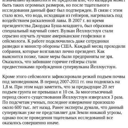
быть таких огромных размеров, но после тщательного
исследования данный факт был подтвержден. В связи с этим
стало ясно, что вода, исходящая из гейзеров, нагревалась под
воздействием раскаленной лавы. В 2007 г. во время
президентства Джорджа Буша-младшего, был образован
специальный научный совет. Вулкан Йеллоустоун стали
серьезно изучать лучшие американские геофизики и
сейсмологи. К работе подключились даже сотрудники
разведки и министр обороны США. Каждый месяц проходили
собрания, которые возглавлял лично президент. Как
выяснится позже, такие меры были предприняты не зря.
Оказалось, что забившие горячие гейзеры стали
предвестниками пробуждения супервулкана Йеллоустоун.
Кроме этого сейсмологи зафиксировали резкий подъем почвы
под заповедником. В период 2007-2011 гг. она поднялась на
1,8 м. При этом надо заметить, что за предыдущие 20 лет
подъем грунта не превышал и 10 см. За многотысячный
период своего существования Йеллоустоун извергался 3 раза.
По подсчетам ученых, последнее извержение произошло
около 600 тыс. лет назад. Ранее эксперты думали, что данный
супервулкан уже не представляет для Земли никакой угрозы,
однако после проведения тщательных исследований все
оказалось совершенно иначе.