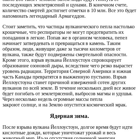
последующих землетрясений и цунами. В конечном счете,
количество смертей достигнет отметки в 10 млн. Все это будет
напоминать легендарный Армагеддон.
Стоит заметить, что частицы вулканического пепла настолько
крошечные, что респираторы не могут предотвратить их
попадания в легкие. Попав же в организм человека, пепел
начинает затвердевать и превращаться в камень. Таким
образом, люди, живущие даже за тысячи километров от
вулкана, также будут подвержены смертельной опасности.
Кроме этого, взрыв вулкана Йеллоустоун спровоцирует
образование озоновой дыры, вследствие чего резко вырастет
уровень радиации. Территория Северной Америки и южная
часть Канады превратятся в выжженную пустыню. Взрыв
Йеллоустоуна станет причиной извержений сотен других
вулканов по всей земле. В течение нескольких дней все живое
будет погибать от землетрясений, выбросов магмы и удушья.
Через несколько недель огромные массы пепла
закроют солнце, и на Землю опустится космический мрак.
Ядерная зима.
После взрыва вулкана Йеллоустоун, долгое время будут идти
кислотные дожди, которые уничтожат урожай и весь
животный мир. Из-за отсутствия солнечной энергии,