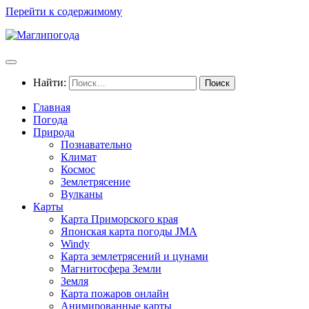
Перейти к содержимому
Найти:
Главная
Погода
Природа
Познавательно
Климат
Космос
Землетрясение
Вулканы
Карты
Карта Приморского края
Японская карта погоды JMA
Windy
Карта землетрясений и цунами
Магнитосфера Земли
Земля
Карта пожаров онлайн
Анимированные карты