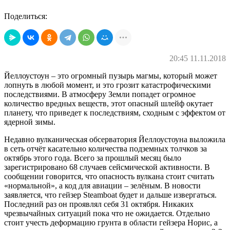
Поделиться:
20:45 11.11.2018
Йеллоустоун – это огромный пузырь магмы, который может
лопнуть в любой момент, и это грозит катастрофическими
последствиями. В атмосферу Земли попадет огромное
количество вредных веществ, этот опасный шлейф окутает
планету, что приведет к последствиям, сходным с эффектом от
ядерной зимы.
Недавно вулканическая обсерватория Йеллоустоуна выложила
в сеть отчёт касательно количества подземных толчков за
октябрь этого года. Всего за прошлый месяц было
зарегистрировано 68 случаев сейсмической активности. В
сообщении говорится, что опасность вулкана стоит считать
«нормальной», а код для авиации – зелёным. В новости
заявляется, что гейзер Steamboat будет и дальше извергаться.
Последний раз он проявлял себя 31 октября. Никаких
чрезвычайных ситуаций пока что не ожидается. Отдельно
стоит учесть деформацию грунта в области гейзера Норис, а