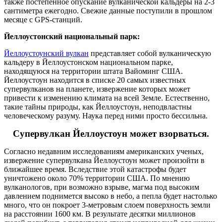
также постепенное опускание вулканической кальдеры на 2-3
сантиметра ежегодно. Свежие данные поступили в прошлом
месяце с GPS-станций.
Йеллоустонский национальный парк:
Йеллоустоунский вулкан
представляет собой вулканическую
кальдеру в Йеллоустонском национальном парке,
находящуюся на территории штата Вайоминг США.
Йеллоустоун находится в списке 20 самых известных
супервулканов на планете, извержение которых может
привести к изменению климата на всей Земле. Естественно,
такие тайны природы, как Йеллоустоун, неподвластны
человеческому разуму. Наука перед ними просто бессильна.
Супервулкан Йеллоустоун может взорваться.
Согласно недавним исследованиям американских ученых,
извержение супервулкана Йеллоустоун может произойти в
ближайшее время. Вследствие этой катастрофы будет
уничтожено около 70% территории США. По мнению
вулканологов, при возможно взрыве, магма под высоким
давлением поднимется высоко в небо, а пепла будет настолько
много, что он покроет 3-метровым слоем поверхность земли
на расстоянии 1600 км. В результате десятки миллионов