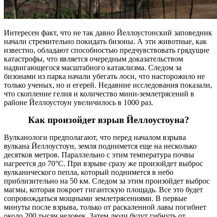
Интересен факт, что не так давно Йеллоустонский заповедник
начали стремительно покидать бизоны. А эти животные, как
известно, обладают способностью предчувствовать грядущие
катастрофы, что является очередным доказательством
надвигающегося масштабного катаклизма. Следом за
бизонами из парка начали убегать лоси, что насторожило не
только ученых, но и егерей. Недавние исследования показали,
что скопление гелия и количество мини-землетрясений в
районе Йеллоустоун увеличилось в 1000 раз.
Как произойдет взрыв Йеллоустоуна?
Вулканологи предполагают, что перед началом взрыва
вулкана Йеллоустоун, земля поднимется еще на несколько
десятков метров. Параллельно с этим температура почвы
нагреется до 70°С. При взрыве сразу же произойдет выброс
вулканического пепла, который поднимется в небо
приблизительно на 50 км. Следом за этим произойдет выброс
магмы, которая покроет гигантскую площадь. Все это будет
сопровождаться мощными землетрясениями. В первые
минуты после взрыва, только от раскаленной лавы погибнет
около 200 тысяч человек. Затем люди будут гибнуть от