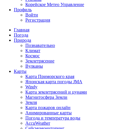
Корейское Метео Управление
Профиль
Войти
Регистрация
Главная
Погода
Природа
Познавательно
Климат
Космос
Землетрясение
Вулканы
Карты
Карта Приморского края
Японская карта погоды JMA
Windy
Карта землетрясений и цунами
Магнитосфера Земли
Земля
Карта пожаров онлайн
Анимированные карты
Погода и температура воды
AccuWeather
Сейсмомониторинг