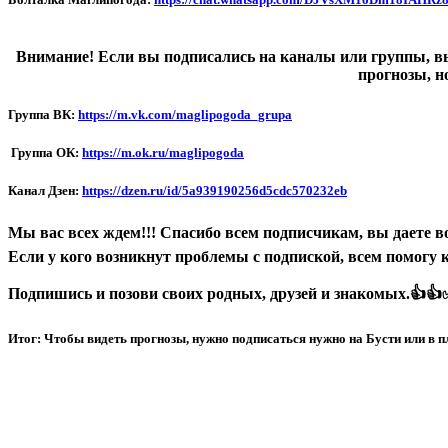
Внимание! Если вы подписались на каналы или группы, вы
прогнозы, н
Группа ВК:
https://m.vk.com/maglipogoda_grupa
Группа ОК:
https://m.ok.ru/maglipogoda
Канал Дзен:
https://dzen.ru/id/5a939190256d5cdc570232eb
Мы вас всех ждем!!! Спасибо всем подписчикам, вы даете в
Если у кого возникнут проблемы с подпиской, всем помогу к
Подпишись и позови своих родных, друзей и знакомых.👍👍✅
Итог: Чтобы видеть прогнозы, нужно подписаться нужно на Бусти или в