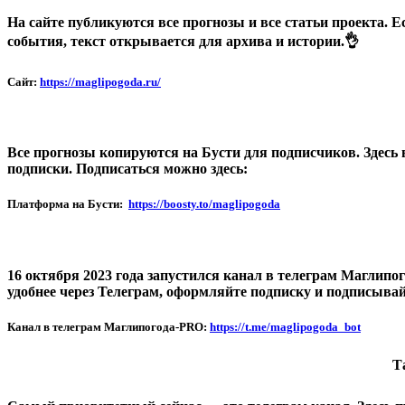
На сайте публикуются все прогнозы и все статьи проекта. Е
события, текст открывается для архива и истории.👌
Сайт:
https://maglipogoda.ru/
Все прогнозы копируются на Бусти для подписчиков. Здесь
подписки. Подписаться можно здесь:
Платформа на Бусти:
https://boosty.to/maglipogoda
16 октября 2023 года запустился канал в телеграм Маглипого
удобнее через Телеграм, оформляйте подписку и подписывай
Канал в телеграм Маглипогода-PRO:
https://t.me/maglipogoda_bot
Т