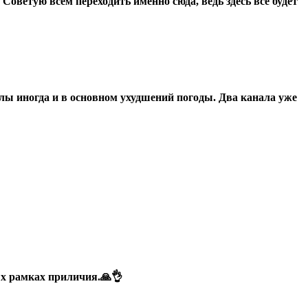
оветую всем переходить именно сюда, ведь здесь все будет
лы иногда и в основном ухудшений погоды. Два канала уже
ых рамках приличия.🙏👌