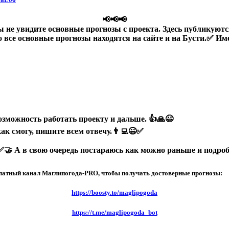
📢📢📢
 не увидите основные прогнозы с проекта. Здесь публикуются
о все основные прогнозы находятся на сайте и на Бусти.✅ И
озможность работать проекту и дальше. 👍🙏😉
ак смогу, пишите всем отвечу.👨‍💻😉✅
🤝 А в свою очередь постараюсь как можно раньше и подробне
 платный канал Маглипогода-PRO, чтобы получать достоверные прогнозы:
https://boosty.to/maglipogoda
https://t.me/maglipogoda_bot