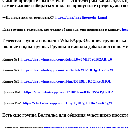
Самый приоритетный сейчас — это телеграм канал. Здесь пу
самое важное собираться и вы не пропустите среди кучи соо
➡️Подписаться на телеграм:👉
https://t.me/maglipogoda_kanal
Есть группа в телеграм, где можно общаться, она привязана к каналу:
htt
Имеются группы и каналы WhatsApp. Отличие групп от кана
полные и одна группа. Группы и каналы добавляются по ме
Канал №1:
https://chat.whatsapp.com/KeEpL8w3MIF5z0Bj2ABrx6
Канал №2:
https://chat.whatsapp.com/Iwz3yJyRYUZHlHgzCxv5aM
Канал №3:
https://chat.whatsapp.com/IbitnJD3E9L3K5QikzQHQL
Группа №1:
https://chat.whatsapp.com/I2J0P1cneB36ElSWPjPkHR
Группа №2:
https://chat.whatsapp.com/CLydQUUgdo2I6iXuuK3gYP
Есть еще группа Болталка для общения участников проекта.
Болталка Маглипогода:
https://chat.whatsapp.com/DJVsXM1oDm18IAHRz