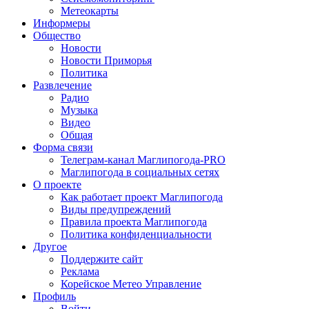
Метеокарты
Информеры
Общество
Новости
Новости Приморья
Политика
Развлечение
Радио
Музыка
Видео
Общая
Форма связи
Телеграм-канал Маглипогода-PRO
Маглипогода в социальных сетях
О проекте
Как работает проект Маглипогода
Виды предупреждений
Правила проекта Маглипогода
Политика конфиденциальности
Другое
Поддержите сайт
Реклама
Корейское Метео Управление
Профиль
Войти