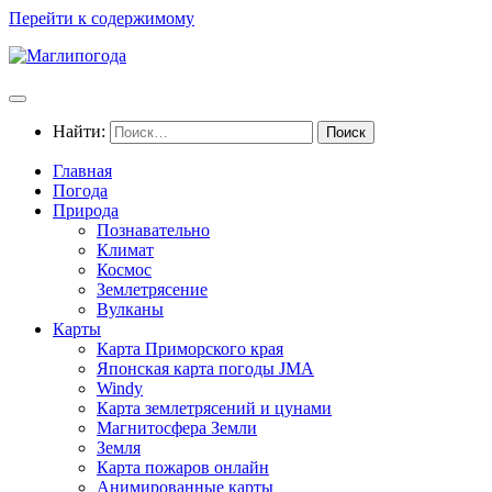
Перейти к содержимому
Найти:
Главная
Погода
Природа
Познавательно
Климат
Космос
Землетрясение
Вулканы
Карты
Карта Приморского края
Японская карта погоды JMA
Windy
Карта землетрясений и цунами
Магнитосфера Земли
Земля
Карта пожаров онлайн
Анимированные карты