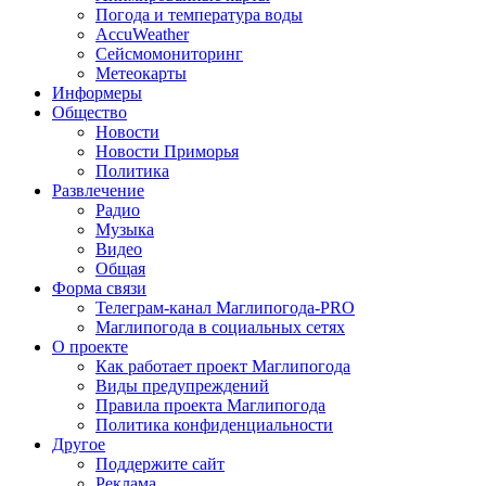
Погода и температура воды
AccuWeather
Сейсмомониторинг
Метеокарты
Информеры
Общество
Новости
Новости Приморья
Политика
Развлечение
Радио
Музыка
Видео
Общая
Форма связи
Телеграм-канал Маглипогода-PRO
Маглипогода в социальных сетях
О проекте
Как работает проект Маглипогода
Виды предупреждений
Правила проекта Маглипогода
Политика конфиденциальности
Другое
Поддержите сайт
Реклама