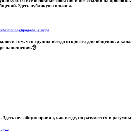
бликуются все основные события и все ссылки на прогнозы. С
бщений. Здесь публикую только я.
ps://t.me/maglipogoda_gruppa
лов в том, что группы всегда открыты для общения, а кана
ре наполнения.👌
 Здесь нет общих правил, как везде, но разумеется в разумн
8aE06