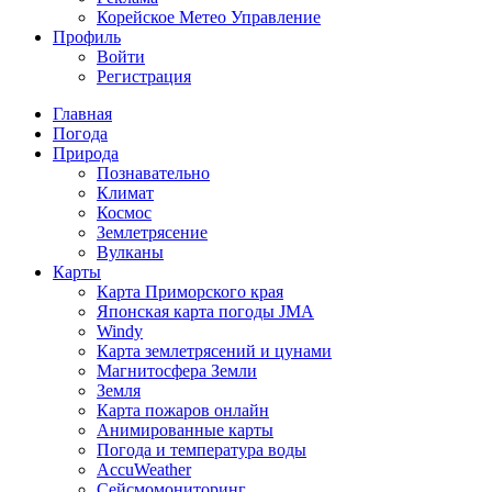
Корейское Метео Управление
Профиль
Войти
Регистрация
Главная
Погода
Природа
Познавательно
Климат
Космос
Землетрясение
Вулканы
Карты
Карта Приморского края
Японская карта погоды JMA
Windy
Карта землетрясений и цунами
Магнитосфера Земли
Земля
Карта пожаров онлайн
Анимированные карты
Погода и температура воды
AccuWeather
Сейсмомониторинг