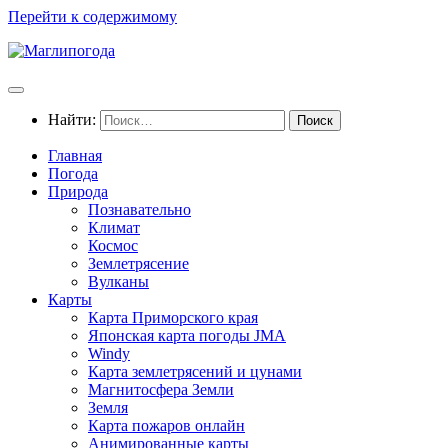
Перейти к содержимому
Найти:
Главная
Погода
Природа
Познавательно
Климат
Космос
Землетрясение
Вулканы
Карты
Карта Приморского края
Японская карта погоды JMA
Windy
Карта землетрясений и цунами
Магнитосфера Земли
Земля
Карта пожаров онлайн
Анимированные карты