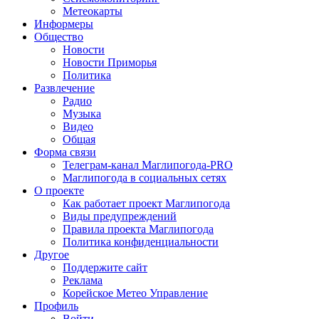
Метеокарты
Информеры
Общество
Новости
Новости Приморья
Политика
Развлечение
Радио
Музыка
Видео
Общая
Форма связи
Телеграм-канал Маглипогода-PRO
Маглипогода в социальных сетях
О проекте
Как работает проект Маглипогода
Виды предупреждений
Правила проекта Маглипогода
Политика конфиденциальности
Другое
Поддержите сайт
Реклама
Корейское Метео Управление
Профиль
Войти