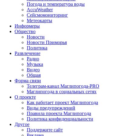
Погода и температура воды
AccuWeather
Сейсмомониторинг
Метеокарты
Информеры
Общество
Новости
Новости Приморья
Политика
Развлечение
Радио
Музыка
Видео
Общая
Форма связи
Телеграм-канал Маглипогода-PRO
Маглипогода в социальных сетях
О проекте
Как работает проект Маглипогода
Виды предупреждений
Правила проекта Маглипогода
Политика конфиденциальности
Другое
Поддержите сайт
Реклама