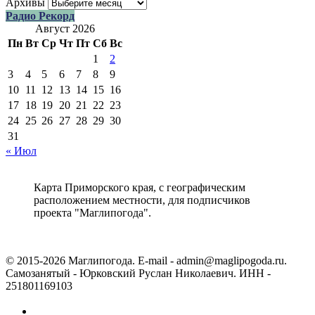
Архивы
Радио Рекорд
Август 2026
Пн
Вт
Ср
Чт
Пт
Сб
Вс
1
2
3
4
5
6
7
8
9
10
11
12
13
14
15
16
17
18
19
20
21
22
23
24
25
26
27
28
29
30
31
« Июл
Карта Приморского края, с географическим
расположением местности, для подписчиков
проекта "Маглипогода".
© 2015-2026 Маглипогода. E-mail - admin@maglipogoda.ru.
Самозанятый - Юрковский Руслан Николаевич. ИНН -
251801169103