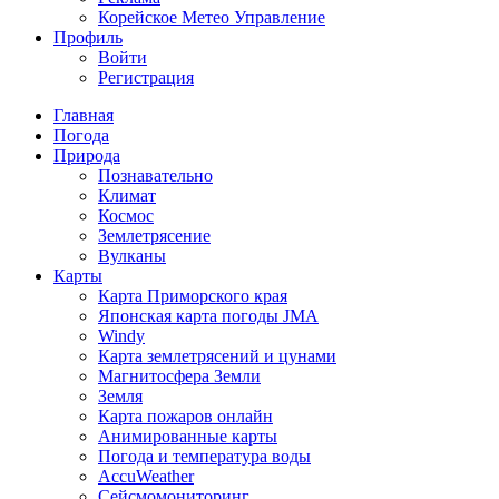
Корейское Метео Управление
Профиль
Войти
Регистрация
Главная
Погода
Природа
Познавательно
Климат
Космос
Землетрясение
Вулканы
Карты
Карта Приморского края
Японская карта погоды JMA
Windy
Карта землетрясений и цунами
Магнитосфера Земли
Земля
Карта пожаров онлайн
Анимированные карты
Погода и температура воды
AccuWeather
Сейсмомониторинг