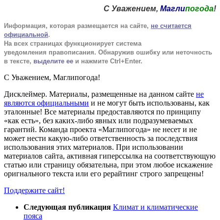
С Уважением,
Магли
погода
!
Информация, которая размещается на сайте,
не считается
официальной
.
На всех страницах функционирует система
уведомления п
равописания
. Обнаружив ошибку или неточность
в тексте,
выделите ее
и нажмите Ctrl+Enter
.
С Уважением,
Магли
погода
!
Дисклеймер.
Материалы, размещенные на данном сайте
не
являются официальными
и не могут быть использованы, как
эталонные! Все материалы предоставляются по принципу
«как есть», без каких-либо явных или подразумеваемых
гарантий. Команда проекта «Маглипогода» не несет и не
может нести какую-либо ответственность за последствия
использования этих материалов. При использовании
материалов сайта, активная гиперссылка на соответствующую
статью или страницу обязательна, при этом любое искажение
оригнального текста или его рерайтинг строго запрещены!
Поддержите сайт!
Следующая публикация
Климат и климатические
пояса