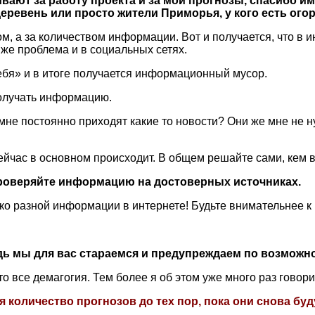
ивают за работу проекта и за мои прогнозы, спасибо и
еревень или просто жители Приморья, у кого есть огор
м, а за количеством информации. Вот и получается, что в 
 же проблема и в социальных сетях.
бя» и в итоге получается информационный мусор.
 получать информацию.
не постоянно приходят какие то новости? Они же мне не н
 сейчас в основном происходит. В общем решайте сами, кем 
 проверяйте информацию на достоверных источниках.
ько разной информации в интернете! Б
удьте внимательнее к
ь мы для вас стараемся и предупреждаем по возможнос
это все демагогия. Тем более я об этом уже много раз говор
ся количество прогнозов до тех пор, пока они снова 