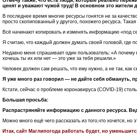
Отмечу также, что есть люди, которые реально переж
ценят и уважают чужой труд!
В основном это жители д
В последнее время многие ресурсы гонятся не за качество
просто скопипованный у другого, похожего ресурса. Такая
Всё начинают копировать и изменять информацию «под се
Я считаю, что каждый должен думать своей головой, где
Недавно меня спрашивает один пользователь: «А почему м
хочешь ты их или нет — это уже за тебя решили.»
Человек должен сам решать, что ему нужно, а не так, как
Я уже много раз говорил — не дайте себя обмануть,
Кстати, сейчас о проблеме коронавируса (COVID-19) стол
Большая просьба:
Распрастряняйте информацию с данного ресурса. Вед
Можно много ещё чего рассказать из того,что хочется, но 
Итак, сайт Маглипогода работать будет, но уменьшит