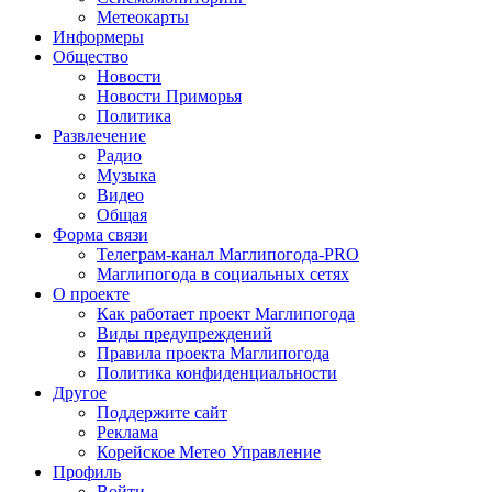
Метеокарты
Информеры
Общество
Новости
Новости Приморья
Политика
Развлечение
Радио
Музыка
Видео
Общая
Форма связи
Телеграм-канал Маглипогода-PRO
Маглипогода в социальных сетях
О проекте
Как работает проект Маглипогода
Виды предупреждений
Правила проекта Маглипогода
Политика конфиденциальности
Другое
Поддержите сайт
Реклама
Корейское Метео Управление
Профиль
Войти