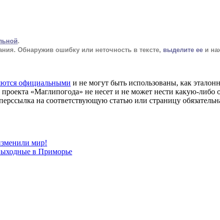
льной
.
ания
. Обнаружив ошибку или неточность в тексте,
выделите ее
и наж
яются официальными
и не могут быть использованы, как эталон
проекта «Маглипогода» не несет и не может нести какую-либо о
перссылка на соответствующую статью или страницу обязательна
изменили мир!
выходные в Приморье