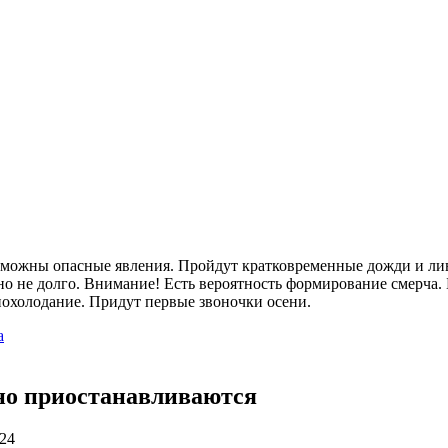
озможны опасные явления. Пройдут кратковременные дожди и лив
о не долго. Внимание! Есть вероятность формирование смерча. 
 похолодание. Придут первые звоночки осени.
а
но приостанавливаются
024