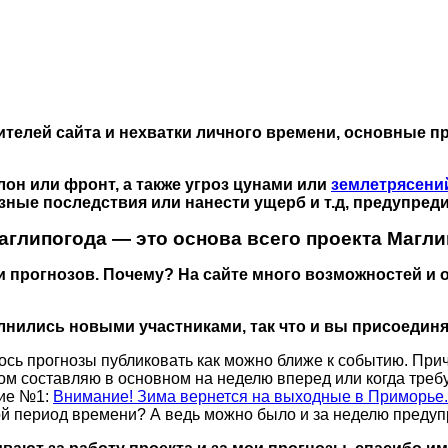
ителей сайта и нехватки личного времени, основные 
лон или фронт, а также угроз цунами или
землетрясени
ные последствия или нанести ущерб и т.д, предупреди
аглипогода — это основа всего проекта Магли
ет и прогнозов. Почему? На сайте много возможностей 
олнились новыми участниками, так что и вы присоедин
лось прогнозы публиковать как можно ближе к событию. Пр
ном составляю в основном на неделю вперед или когда тре
ние №1:
Внимание! Зима вернется на выходные в Приморье.
ой период времени? А ведь можно было и за неделю предупр