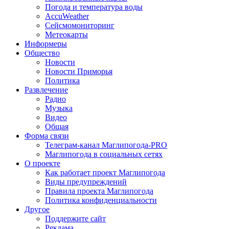
Погода и температура воды
AccuWeather
Сейсмомониторинг
Метеокарты
Информеры
Общество
Новости
Новости Приморья
Политика
Развлечение
Радио
Музыка
Видео
Общая
Форма связи
Телеграм-канал Маглипогода-PRO
Маглипогода в социальных сетях
О проекте
Как работает проект Маглипогода
Виды предупреждений
Правила проекта Маглипогода
Политика конфиденциальности
Другое
Поддержите сайт
Реклама