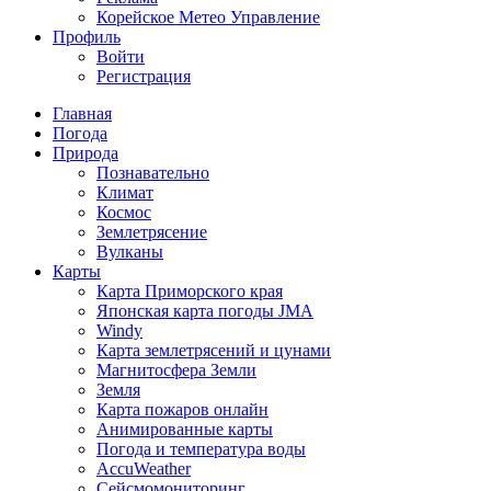
Корейское Метео Управление
Профиль
Войти
Регистрация
Главная
Погода
Природа
Познавательно
Климат
Космос
Землетрясение
Вулканы
Карты
Карта Приморского края
Японская карта погоды JMA
Windy
Карта землетрясений и цунами
Магнитосфера Земли
Земля
Карта пожаров онлайн
Анимированные карты
Погода и температура воды
AccuWeather
Сейсмомониторинг