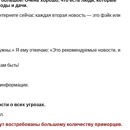
м большое! Очень хорошо, что есть люди, которые
оды и дачи.
интернете сейчас каждая вторая новость — это фэйк или
ужны.» Я ему отвечаю: «Это рекомендуемые новости, и
вам быть!
 информации.
ти о всех угрозах.
ил.
будут востребованы большому количеству приморцев.