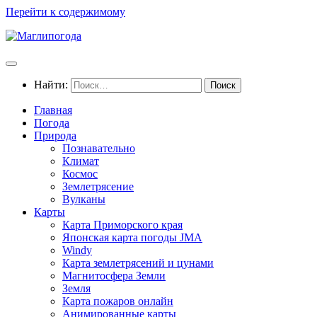
Перейти к содержимому
Найти:
Главная
Погода
Природа
Познавательно
Климат
Космос
Землетрясение
Вулканы
Карты
Карта Приморского края
Японская карта погоды JMA
Windy
Карта землетрясений и цунами
Магнитосфера Земли
Земля
Карта пожаров онлайн
Анимированные карты