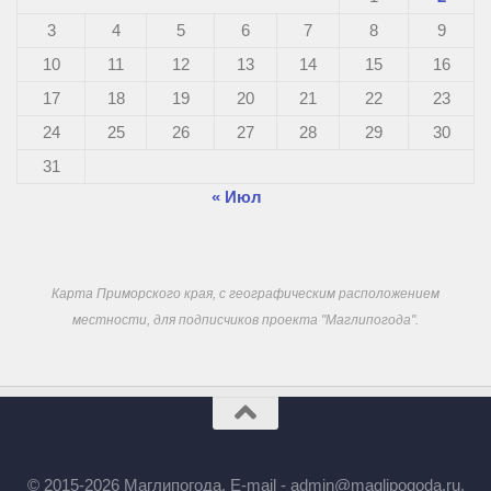
3
4
5
6
7
8
9
10
11
12
13
14
15
16
17
18
19
20
21
22
23
24
25
26
27
28
29
30
31
« Июл
Карта Приморского края, с географическим расположением
местности, для подписчиков проекта "Маглипогода".
© 2015-2026 Маглипогода. E-mail - admin@maglipogoda.ru.