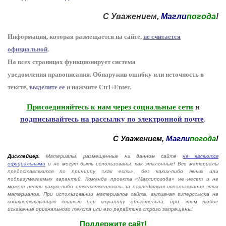
С Уважением,
Магли
погода
!
Информация, которая размещается на сайте,
не считается
официальной
.
На всех страницах функционирует система
уведомления
п
равописания
.
Обнаружив ошибку или неточность в
тексте,
выделите ее
и нажмите Ctrl+Enter
.
Присоединяйтесь к нам через социальные сети
и
подписывайтесь на рассылку по электронной почте
.
С Уважением,
Магли
погода
!
Дисклеймер.
Материалы, размещенные на данном сайте
не являются
официальными
и не могут быть использованы, как эталонные! Все материалы
предоставляются по принципу «как есть», без каких-либо явных или
подразумеваемых гарантий. Команда проекта «Маглипогода» не несет и не
может нести какую-либо ответственность за последствия использования этих
материалов. При использовании материалов сайта, активная гиперссылка на
соответствующую статью или страницу обязательна, при этом любое
искажение оригнального текста или его рерайтинг строго запрещены!
Поддержите сайт!