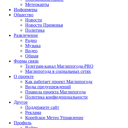
Метеокарты
Информеры
Общество
Новости
Новости Приморья
Политика
Развлечение
Радио
Музыка
Видео
Общая
Форма связи
Телеграм-канал Маглипогода-PRO
Маглипогода в социальных сетях
О проекте
Как работает проект Маглипогода
Виды предупреждений
Правила проекта Маглипогода
Политика конфиденциальности
Другое
Поддержите сайт
Реклама
Корейское Метео Управление
Профиль
Войти