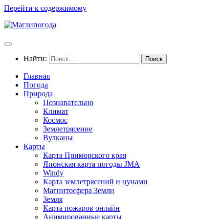
Перейти к содержимому
Найти:
Главная
Погода
Природа
Познавательно
Климат
Космос
Землетрясение
Вулканы
Карты
Карта Приморского края
Японская карта погоды JMA
Windy
Карта землетрясений и цунами
Магнитосфера Земли
Земля
Карта пожаров онлайн
Анимированные карты