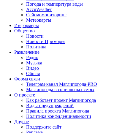
Погода и температура воды
AccuWeather
Сейсмомониторинг
Метеокарты
Информеры
Общество
Новости
Новости Приморья
Политика
Развлечение
Радио
Музыка
Видео
Общая
Форма связи
Телеграм-канал Маглипогода-PRO
Маглипогода в социальных сетях
О проекте
Как работает проект Маглипогода
Виды предупреждений
Правила проекта Маглипогода
Политика конфиденциальности
Другое
Поддержите сайт
Реклама