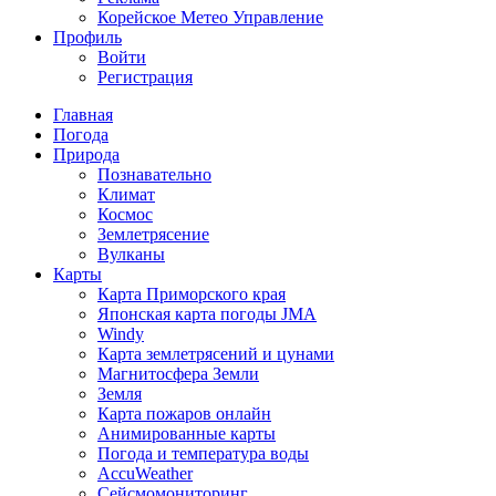
Корейское Метео Управление
Профиль
Войти
Регистрация
Главная
Погода
Природа
Познавательно
Климат
Космос
Землетрясение
Вулканы
Карты
Карта Приморского края
Японская карта погоды JMA
Windy
Карта землетрясений и цунами
Магнитосфера Земли
Земля
Карта пожаров онлайн
Анимированные карты
Погода и температура воды
AccuWeather
Сейсмомониторинг