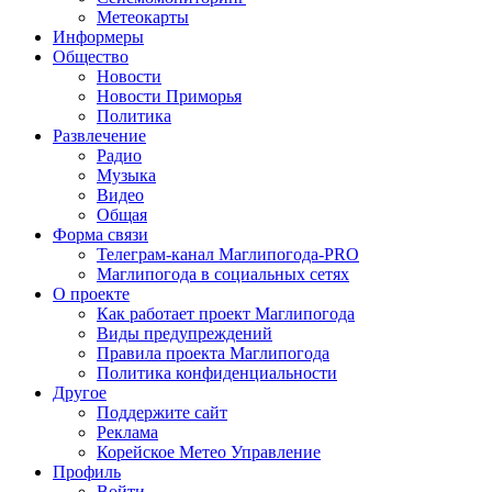
Метеокарты
Информеры
Общество
Новости
Новости Приморья
Политика
Развлечение
Радио
Музыка
Видео
Общая
Форма связи
Телеграм-канал Маглипогода-PRO
Маглипогода в социальных сетях
О проекте
Как работает проект Маглипогода
Виды предупреждений
Правила проекта Маглипогода
Политика конфиденциальности
Другое
Поддержите сайт
Реклама
Корейское Метео Управление
Профиль
Войти