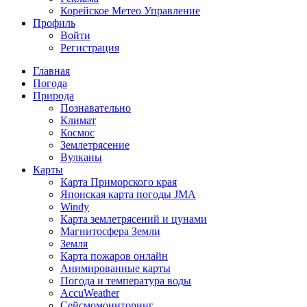
Корейское Метео Управление
Профиль
Войти
Регистрация
Главная
Погода
Природа
Познавательно
Климат
Космос
Землетрясение
Вулканы
Карты
Карта Приморского края
Японская карта погоды JMA
Windy
Карта землетрясений и цунами
Магнитосфера Земли
Земля
Карта пожаров онлайн
Анимированные карты
Погода и температура воды
AccuWeather
Сейсмомониторинг