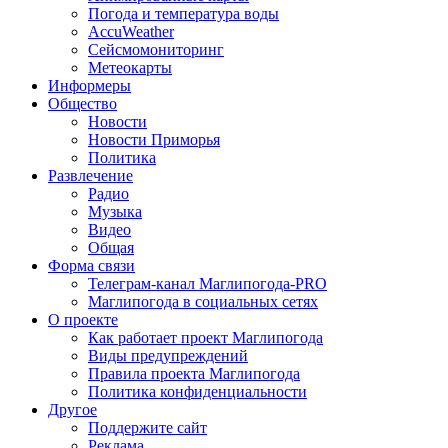
Погода и температура воды
AccuWeather
Сейсмомониторинг
Метеокарты
Информеры
Общество
Новости
Новости Приморья
Политика
Развлечение
Радио
Музыка
Видео
Общая
Форма связи
Телеграм-канал Маглипогода-PRO
Маглипогода в социальных сетях
О проекте
Как работает проект Маглипогода
Виды предупреждений
Правила проекта Маглипогода
Политика конфиденциальности
Другое
Поддержите сайт
Реклама