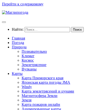
Перейти к содержимому
Найти:
Главная
Погода
Природа
Познавательно
Климат
Космос
Землетрясение
Вулканы
Карты
Карта Приморского края
Японская карта погоды JMA
Windy
Карта землетрясений и цунами
Магнитосфера Земли
Земля
Карта пожаров онлайн
Анимированные карты