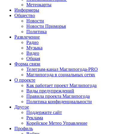
Метеокарты
Информеры
Общество
Новости
Новости Приморья
Политика
Развлечение
Радио
Музыка
Видео
Общая
Форма связи
Телеграм-канал Маглипогода-PRO
Маглипогода в социальных сетях
О проекте
Как работает проект Маглипогода
Виды предупреждений
Правила проекта Маглипогода
Политика конфиденциальности
Другое
Поддержите сайт
Реклама
Корейское Метео Управление
Профиль
Войти