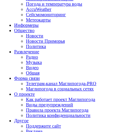
Погода и температура воды
AccuWeather
Сейсмомониторинг
Метеокарты
Информеры
Общество
Новости
Новости Приморья
Политика
Развлечение
Радио
Музыка
Видео
Общая
Форма связи
Телеграм-канал Маглипогода-PRO
Маглипогода в социальных сетях
О проекте
Как работает проект Маглипогода
Виды предупреждений
Правила проекта Маглипогода
Политика конфиденциальности
Другое
Поддержите сайт
Реклама