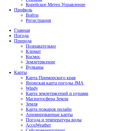
Корейское Метео Управление
Профиль
Войти
Регистрация
Главная
Погода
Природа
Познавательно
Климат
Космос
Землетрясение
Вулканы
Карты
Карта Приморского края
Японская карта погоды JMA
Windy
Карта землетрясений и цунами
Магнитосфера Земли
Земля
Карта пожаров онлайн
Анимированные карты
Погода и температура воды
AccuWeather
Сейсмомониторинг