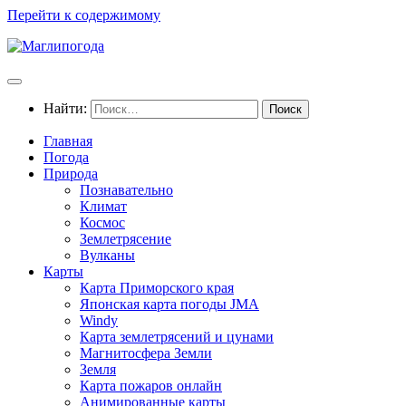
Перейти к содержимому
Найти:
Главная
Погода
Природа
Познавательно
Климат
Космос
Землетрясение
Вулканы
Карты
Карта Приморского края
Японская карта погоды JMA
Windy
Карта землетрясений и цунами
Магнитосфера Земли
Земля
Карта пожаров онлайн
Анимированные карты