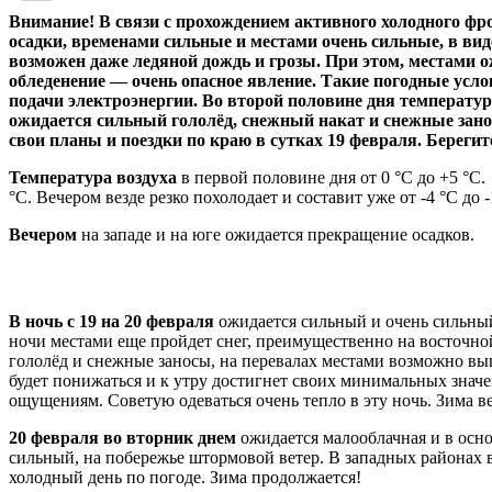
Внимание! В связи с прохождением активного холодного фр
осадки, временами сильные и местами очень сильные, в виде
возможен даже ледяной дождь и грозы. При этом, местами ож
обледенение — очень опасное явление. Такие погодные усл
подачи электроэнергии. Во второй половине дня температура
ожидается сильный гололёд, снежный накат и снежные занос
свои планы и поездки по краю в сутках 19 февраля. Берегите
Температура воздуха
в первой половине дня от 0 °С до +5 °С. 
°С. Вечером везде резко похолодает и составит уже от -4 °С до
Вечером
на западе и на юге ожидается прекращение осадков.
В ночь с 19 на 20 февраля
ожидается сильный и очень сильный
ночи местами еще пройдет снег, преимущественно на восточной
гололёд и снежные заносы, на перевалах местами возможно вып
будет понижаться и к утру достигнет своих минимальных значений
ощущениям. Советую одеваться очень тепло в эту ночь. Зима в
20 февраля во вторник днем
ожидается малооблачная и в осно
сильный, на побережье штормовой ветер. В западных районах вет
холодный день по погоде. Зима продолжается!