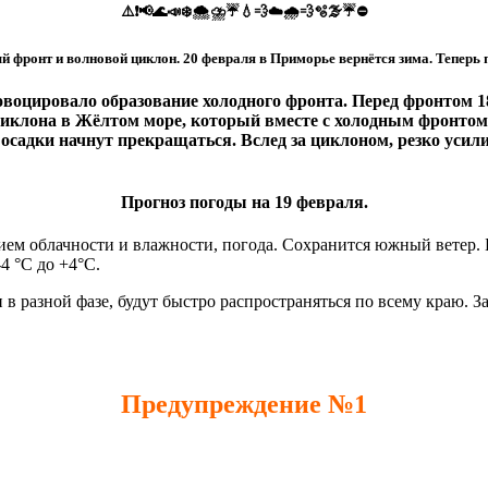
⚠️❗📢🌊📣❄️🌨⛈☔️💧💨☁️🌧💨🫧🌫☔️⛔️
 фронт и волновой циклон. 20 февраля в Приморье вернётся зима. Теперь 
ровоцировало образование холодного фронта. Перед фронтом 
 циклона в Жёлтом море, который вместе с холодным фронто
я осадки начнут прекращаться. Вслед за циклоном, резко усили
Прогноз погоды на 19 февраля.
ием облачности и влажности, погода. Сохранится южный ветер. Б
-4 °С до +4°С.
 в разной фазе, будут быстро распространяться по всему краю. З
Предупреждение №1