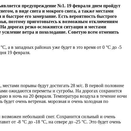
ъявляется предупреждение №1. 19 февраля днем пройдут
негом, в виде снега и мокрого снега, а также местами
 и быстрое его замерзание. Есть вероятность быстрого
евья, поэтому приготовьтесь к возможным отключениям
. На дорогах резко осложнится ситуация и местами
е усиление ветра и похолодание. Советую всем отменить
С, а в западных районах уже будет в это время от 0 °С до -5
 дня 19 февраля.
 местами порывы будут достигать 28 м/с. В первой половине
стами ожидаются переметы и сугробы. На дорогах сохранится
аю в ночь на 20 февраля. Температура воздуха в течение ночи
чь будет очень ветреная. морозная и очень холодная по
и возможен небольшой снег. Сохранится сильный и очень
т от -8 °С до -18 °С, на севере до -25 °С. Это будет очень