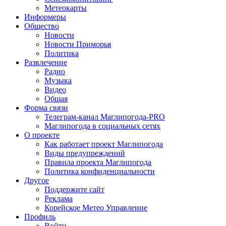
Метеокарты
Информеры
Общество
Новости
Новости Приморья
Политика
Развлечение
Радио
Музыка
Видео
Общая
Форма связи
Телеграм-канал Маглипогода-PRO
Маглипогода в социальных сетях
О проекте
Как работает проект Маглипогода
Виды предупреждений
Правила проекта Маглипогода
Политика конфиденциальности
Другое
Поддержите сайт
Реклама
Корейское Метео Управление
Профиль
Войти