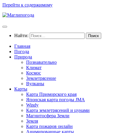
Перейти к содержимому
Найти:
Главная
Погода
Природа
Познавательно
Климат
Космос
Землетрясение
Вулканы
Карты
Карта Приморского края
Японская карта погоды JMA
Windy
Карта землетрясений и цунами
Магнитосфера Земли
Земля
Карта пожаров онлайн
Анимированные карты