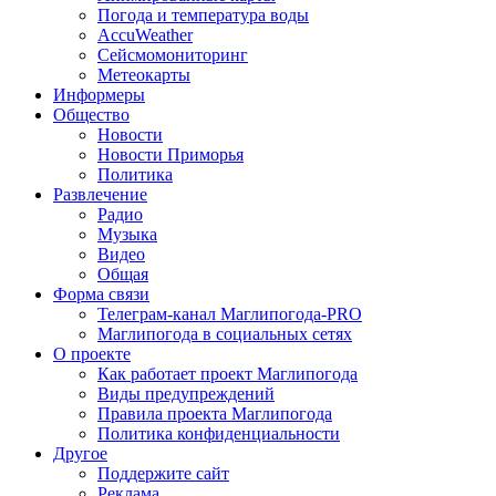
Погода и температура воды
AccuWeather
Сейсмомониторинг
Метеокарты
Информеры
Общество
Новости
Новости Приморья
Политика
Развлечение
Радио
Музыка
Видео
Общая
Форма связи
Телеграм-канал Маглипогода-PRO
Маглипогода в социальных сетях
О проекте
Как работает проект Маглипогода
Виды предупреждений
Правила проекта Маглипогода
Политика конфиденциальности
Другое
Поддержите сайт
Реклама