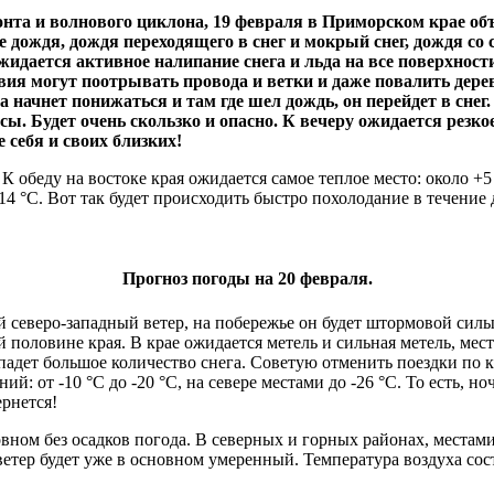
онта и волнового циклона, 19 февраля в Приморском крае об
 дождя, дождя переходящего в снег и мокрый снег, дождя со с
идается активное налипание снега и льда на все поверхности
овия могут поотрывать провода и ветки и даже повалить дер
 начнет понижаться и там где шел дождь, он перейдет в снег
ы. Будет очень скользко и опасно. К вечеру ожидается резко
 себя и своих близких!
К обеду на востоке края ожидается самое теплое место: около +5 °
 -14 °С. Вот так будет происходить быстро похолодание в течение
Прогноз погоды на 20 февраля.
 северо-западный ветер, на побережье он будет штормовой силы,
 половине края. В крае ожидается метель и сильная метель, ме
адет большое количество снега. Советую отменить поездки по кр
: от -10 °С до -20 °С, на севере местами до -26 °С. То есть, но
ернется!
вном без осадков погода. В северных и горных районах, местам
ер будет уже в основном умеренный. Температура воздуха состави