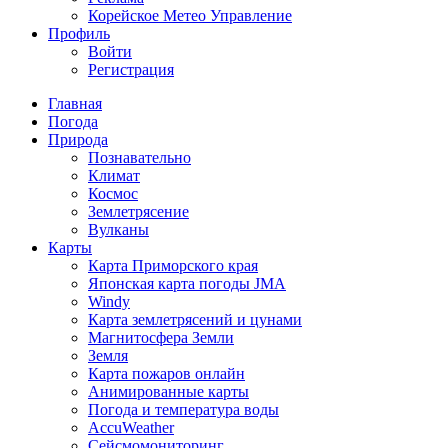
Корейское Метео Управление
Профиль
Войти
Регистрация
Главная
Погода
Природа
Познавательно
Климат
Космос
Землетрясение
Вулканы
Карты
Карта Приморского края
Японская карта погоды JMA
Windy
Карта землетрясений и цунами
Магнитосфера Земли
Земля
Карта пожаров онлайн
Анимированные карты
Погода и температура воды
AccuWeather
Сейсмомониторинг