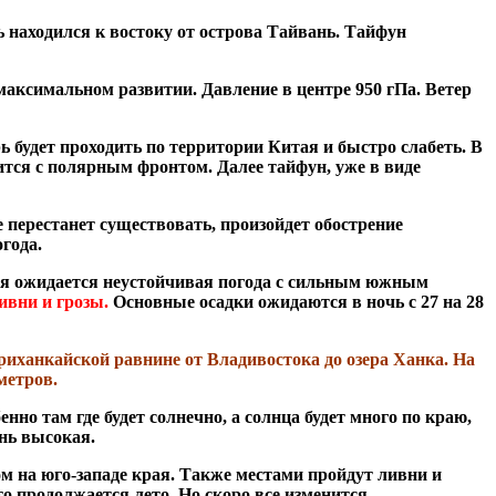
ь находился к востоку от острова Тайвань. Тайфун
в максимальном развитии. Давление в центре 950 гПа. Ветер
ь будет проходить по территории Китая и быстро слабеть. В
ится с полярным фронтом. Далее тайфун, уже в виде
е перестанет существовать, произойдет обострение
огода.
дня ожидается неустойчивая погода с сильным южным
ивни и грозы.
Основные осадки ожидаются в ночь с 27 на 28
Приханкайской равнине от Владивостока до озера Ханка. На
 метров.
о там где будет солнечно, а солнца будет много по краю,
ень высокая.
ом на юго-западе края. Также местами пройдут ливни и
то продолжается лето. Но скоро все изменится.