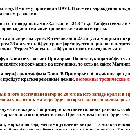
том году. Имя ему присвоили BAVI. В момент зарождения вихр
м своем развитии.
ится с координатами 33.5 °с.ш и 124.3 ° в.д. Тайфун сейчас 
 сопровождают сильные тропические ливни и грозы.
и там выйдет на сушу. В течение дня 27 августа мощный вихр
Утром 28 августа тайфун трансформируется в циклон и встрет
алина. Утром 29 августа тайфун исчезнет с погодных карт.
айфун Бави не угрожает Приморью. Но позже, когда тайфун уж
оверяйте информацию на источнике, то есть на сайте Маглип
чная периферия тайфуна Бави. В Приморье в ближайшие два 
ами пройдут кратковременные дожди,
возможны тропические л
й и юго-восточный ветер до 20 м/с на юго-западе края и в 
рмовых значений. На море будет шторм с высотой волны до 2
духоты и жары. Например в континентальных районах, особенн
ь жарко для этого времени года. При этом влажность будет оч
ая, жаркая погода, местами усиление ветра — а это в основн
в районе Арсеньева будет стоять адская жара и духота. Так ч