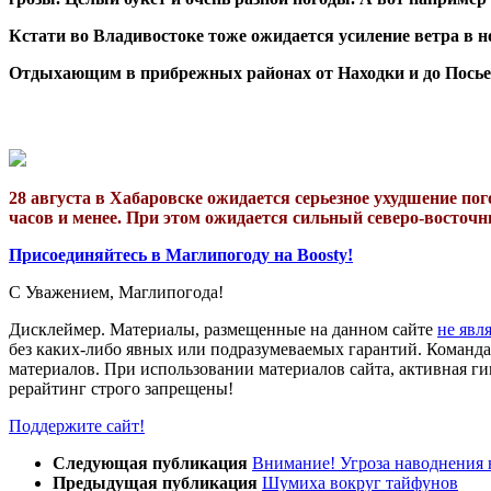
Кстати во Владивостоке тоже ожидается усиление ветра в н
Отдыхающим в прибрежных районах от Находки и до Посьет
28 августа в Хабаровске ожидается серьезное ухудшение по
часов и менее. При этом ожидается сильный северо-
восточ
Присоединяйтесь в Маглипогоду на Boosty!
С Уважением,
Магли
погода
!
Дисклеймер.
Материалы, размещенные на данном сайте
не явл
без каких-либо явных или подразумеваемых гарантий. Команда 
материалов. При использовании материалов сайта, активная ги
рерайтинг строго запрещены!
Поддержите сайт!
Следующая публикация
Внимание! Угроза наводнения 
Предыдущая публикация
Шумиха вокруг тайфунов