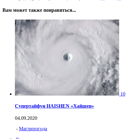
Вам может также понравиться...
10
Супертайфун HAISHEN «Хайшен»
04.09.2020
-
Маглипогода