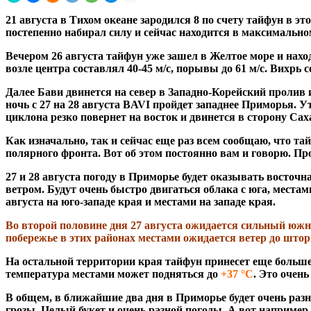
21 августа в Тихом океане зародился 8 по счету тайфун в э
постепенно набирал силу и сейчас находится в максимально
Вечером 26 августа тайфун уже зашел в Желтое море и наход
возле центра составлял 40-45 м/с, порывы до 61 м/с. Вихрь
Далее Бави двинется на север в Западно-Корейский пролив 
ночь с 27 на 28 августа BAVI пройдет западнее Приморья. 
циклона резко повернет на восток и двинется в сторону Сах
Как изначально, так и сейчас еще раз всем сообщаю, что т
полярного фронта. Вот об этом постоянно вам и говорю. Пр
27 и 28 августа погоду в Приморье будет оказывать восто
ветром. Будут очень быстро двигаться облака с юга, мест
августа на юго-западе края и местами на западе края.
Во второй половине дня 27 августа ожидается сильный южны
побережье в этих районах местами ожидается ветер до што
На остальной территории края тайфун принесет еще больше 
температура местами может подняться до
+37 °С
. Это очен
В общем, в ближайшие два дня в Приморье будет очень разн
грозы. Целый букет и очень разной погоды. А вот например 