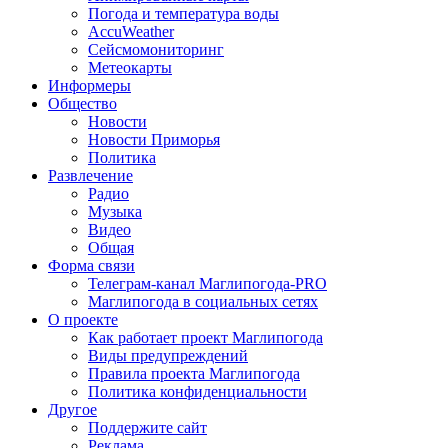
Погода и температура воды
AccuWeather
Сейсмомониторинг
Метеокарты
Информеры
Общество
Новости
Новости Приморья
Политика
Развлечение
Радио
Музыка
Видео
Общая
Форма связи
Телеграм-канал Маглипогода-PRO
Маглипогода в социальных сетях
О проекте
Как работает проект Маглипогода
Виды предупреждений
Правила проекта Маглипогода
Политика конфиденциальности
Другое
Поддержите сайт
Реклама