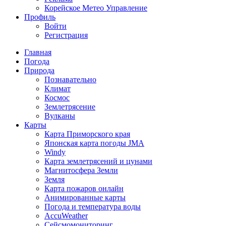
Корейское Метео Управление
Профиль
Войти
Регистрация
Главная
Погода
Природа
Познавательно
Климат
Космос
Землетрясение
Вулканы
Карты
Карта Приморского края
Японская карта погоды JMA
Windy
Карта землетрясений и цунами
Магнитосфера Земли
Земля
Карта пожаров онлайн
Анимированные карты
Погода и температура воды
AccuWeather
Сейсмомониторинг