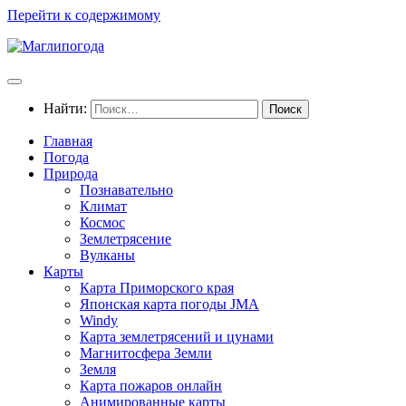
Перейти к содержимому
Найти:
Главная
Погода
Природа
Познавательно
Климат
Космос
Землетрясение
Вулканы
Карты
Карта Приморского края
Японская карта погоды JMA
Windy
Карта землетрясений и цунами
Магнитосфера Земли
Земля
Карта пожаров онлайн
Анимированные карты