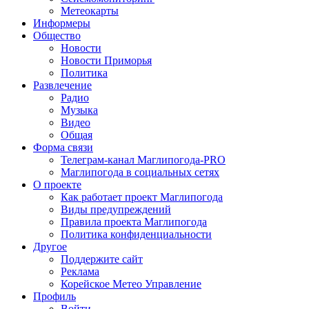
Метеокарты
Информеры
Общество
Новости
Новости Приморья
Политика
Развлечение
Радио
Музыка
Видео
Общая
Форма связи
Телеграм-канал Маглипогода-PRO
Маглипогода в социальных сетях
О проекте
Как работает проект Маглипогода
Виды предупреждений
Правила проекта Маглипогода
Политика конфиденциальности
Другое
Поддержите сайт
Реклама
Корейское Метео Управление
Профиль
Войти