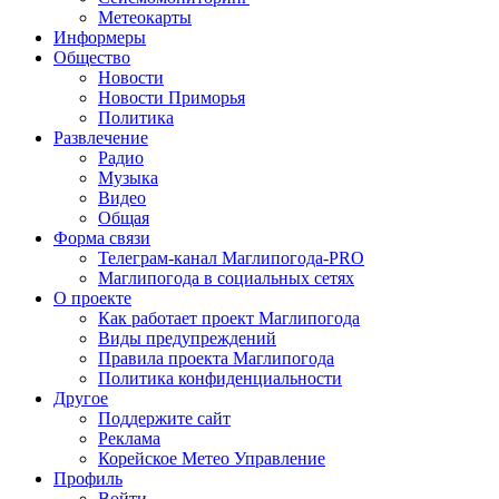
Метеокарты
Информеры
Общество
Новости
Новости Приморья
Политика
Развлечение
Радио
Музыка
Видео
Общая
Форма связи
Телеграм-канал Маглипогода-PRO
Маглипогода в социальных сетях
О проекте
Как работает проект Маглипогода
Виды предупреждений
Правила проекта Маглипогода
Политика конфиденциальности
Другое
Поддержите сайт
Реклама
Корейское Метео Управление
Профиль
Войти