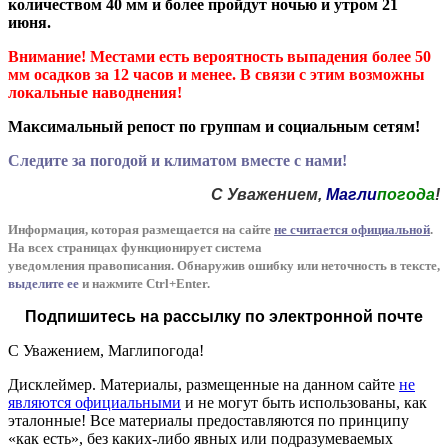
количеством 40 мм и более пройдут ночью и утром 21
июня.
Внимание! Местами есть вероятность выпадения более 50
мм осадков за 12 часов и менее. В связи с этим возможны
локальные наводнения!
Максимальный репост по группам и социальным сетям!
Следите за погодой и климатом вместе с нами!
С Уважением,
Магли
погода
!
Информация, которая размещается на сайте
не считается официальной
.
На всех страницах функционирует система
уведомления
п
равописания
.
Обнаружив ошибку или неточность в тексте,
выделите ее
и нажмите Ctrl+Enter
.
Подпишитесь на рассылку по электронной почте
С Уважением,
Магли
погода
!
Дисклеймер.
Материалы, размещенные на данном сайте
не
являются официальными
и не могут быть использованы, как
эталонные! Все материалы предоставляются по принципу
«как есть», без каких-либо явных или подразумеваемых