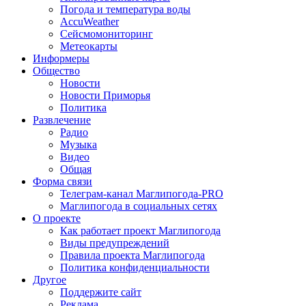
Погода и температура воды
AccuWeather
Сейсмомониторинг
Метеокарты
Информеры
Общество
Новости
Новости Приморья
Политика
Развлечение
Радио
Музыка
Видео
Общая
Форма связи
Телеграм-канал Маглипогода-PRO
Маглипогода в социальных сетях
О проекте
Как работает проект Маглипогода
Виды предупреждений
Правила проекта Маглипогода
Политика конфиденциальности
Другое
Поддержите сайт
Реклама