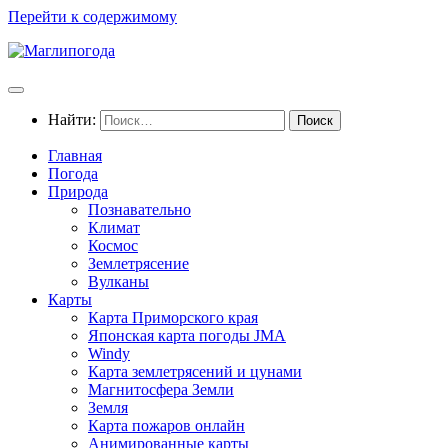
Перейти к содержимому
Найти:
Главная
Погода
Природа
Познавательно
Климат
Космос
Землетрясение
Вулканы
Карты
Карта Приморского края
Японская карта погоды JMA
Windy
Карта землетрясений и цунами
Магнитосфера Земли
Земля
Карта пожаров онлайн
Анимированные карты