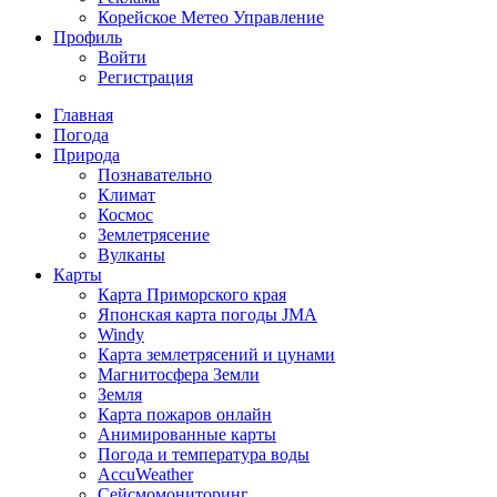
Корейское Метео Управление
Профиль
Войти
Регистрация
Главная
Погода
Природа
Познавательно
Климат
Космос
Землетрясение
Вулканы
Карты
Карта Приморского края
Японская карта погоды JMA
Windy
Карта землетрясений и цунами
Магнитосфера Земли
Земля
Карта пожаров онлайн
Анимированные карты
Погода и температура воды
AccuWeather
Сейсмомониторинг