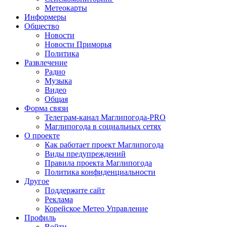
Метеокарты
Информеры
Общество
Новости
Новости Приморья
Политика
Развлечение
Радио
Музыка
Видео
Общая
Форма связи
Телеграм-канал Маглипогода-PRO
Маглипогода в социальных сетях
О проекте
Как работает проект Маглипогода
Виды предупреждений
Правила проекта Маглипогода
Политика конфиденциальности
Другое
Поддержите сайт
Реклама
Корейское Метео Управление
Профиль
Войти