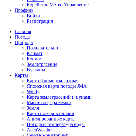
Корейское Метео Управление
Профиль
Войти
Регистрация
Главная
Погода
Природа
Познавательно
Климат
Космос
Землетрясение
Вулканы
Карты
Карта Приморского края
Японская карта погоды JMA
Windy
Карта землетрясений и цунами
Магнитосфера Земли
Земля
Карта пожаров онлайн
Анимированные карты
Погода и температура воды
AccuWeather
Сейсмомониторинг