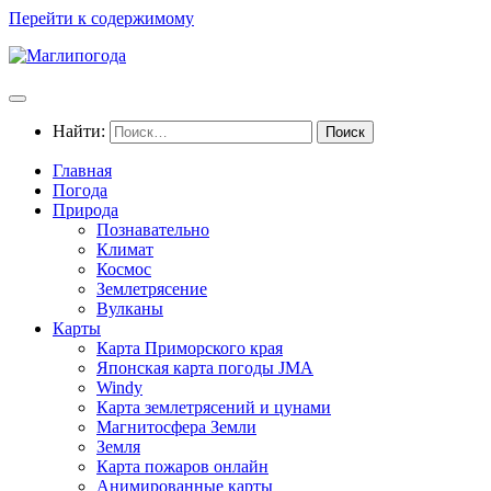
Перейти к содержимому
Найти:
Главная
Погода
Природа
Познавательно
Климат
Космос
Землетрясение
Вулканы
Карты
Карта Приморского края
Японская карта погоды JMA
Windy
Карта землетрясений и цунами
Магнитосфера Земли
Земля
Карта пожаров онлайн
Анимированные карты