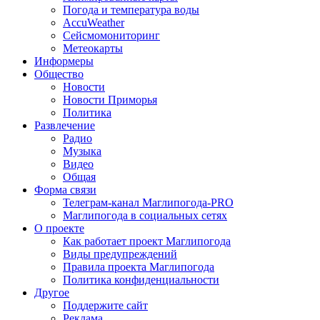
Погода и температура воды
AccuWeather
Сейсмомониторинг
Метеокарты
Информеры
Общество
Новости
Новости Приморья
Политика
Развлечение
Радио
Музыка
Видео
Общая
Форма связи
Телеграм-канал Маглипогода-PRO
Маглипогода в социальных сетях
О проекте
Как работает проект Маглипогода
Виды предупреждений
Правила проекта Маглипогода
Политика конфиденциальности
Другое
Поддержите сайт
Реклама