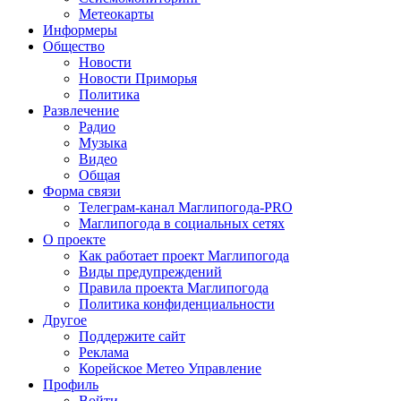
Метеокарты
Информеры
Общество
Новости
Новости Приморья
Политика
Развлечение
Радио
Музыка
Видео
Общая
Форма связи
Телеграм-канал Маглипогода-PRO
Маглипогода в социальных сетях
О проекте
Как работает проект Маглипогода
Виды предупреждений
Правила проекта Маглипогода
Политика конфиденциальности
Другое
Поддержите сайт
Реклама
Корейское Метео Управление
Профиль
Войти