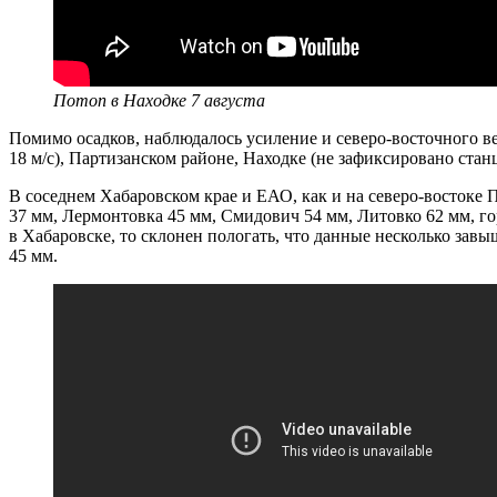
Потоп в Находке 7 августа
Помимо осадков, наблюдалось усиление и северо-восточного вет
18 м/с), Партизанском районе, Находке (не зафиксировано стан
В соседнем Хабаровском крае и ЕАО, как и на северо-востоке
37 мм, Лермонтовка 45 мм, Смидович 54 мм, Литовко 62 мм, гор
в Хабаровске, то склонен пологать, что данные несколько завыш
45 мм.