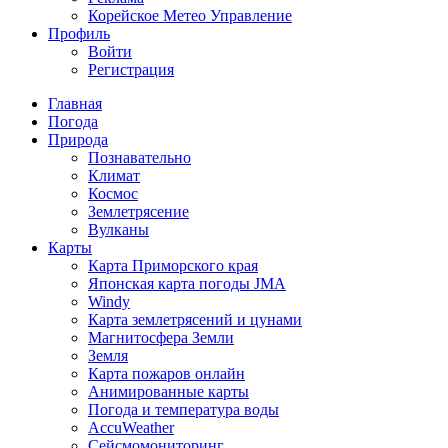
Корейское Метео Управление
Профиль
Войти
Регистрация
Главная
Погода
Природа
Познавательно
Климат
Космос
Землетрясение
Вулканы
Карты
Карта Приморского края
Японская карта погоды JMA
Windy
Карта землетрясений и цунами
Магнитосфера Земли
Земля
Карта пожаров онлайн
Анимированные карты
Погода и температура воды
AccuWeather
Сейсмомониторинг