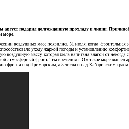
ы август подарил долгожданную прохладу и ливни. Причиной
м море.
жении воздушных масс появились 31 июля, когда фронтальная з
о способствовало уходу жаркой погоды и установлению комфортн
ую воздушную массу, которая была напитана влагой от некогда с
ной атмосферный фронт. Тем временем в Охотское море вышел а
нию фронта над Приморским, а 8 числа и над Хабаровским краем