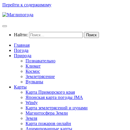
Перейти к содержимому
Найти:
Главная
Погода
Природа
Познавательно
Климат
Космос
Землетрясение
Вулканы
Карты
Карта Приморского края
Японская карта погоды JMA
Windy
Карта землетрясений и цунами
Магнитосфера Земли
Земля
Карта пожаров онлайн
Анимированные карты