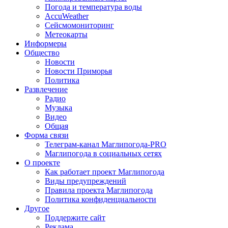
Погода и температура воды
AccuWeather
Сейсмомониторинг
Метеокарты
Информеры
Общество
Новости
Новости Приморья
Политика
Развлечение
Радио
Музыка
Видео
Общая
Форма связи
Телеграм-канал Маглипогода-PRO
Маглипогода в социальных сетях
О проекте
Как работает проект Маглипогода
Виды предупреждений
Правила проекта Маглипогода
Политика конфиденциальности
Другое
Поддержите сайт
Реклама