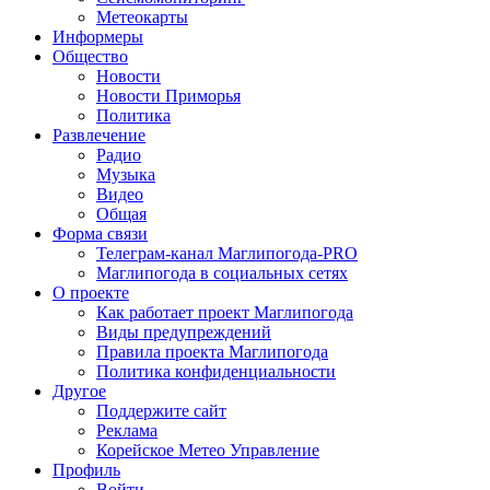
Метеокарты
Информеры
Общество
Новости
Новости Приморья
Политика
Развлечение
Радио
Музыка
Видео
Общая
Форма связи
Телеграм-канал Маглипогода-PRO
Маглипогода в социальных сетях
О проекте
Как работает проект Маглипогода
Виды предупреждений
Правила проекта Маглипогода
Политика конфиденциальности
Другое
Поддержите сайт
Реклама
Корейское Метео Управление
Профиль
Войти