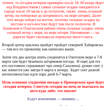
точнее, то сегодня вечером примерно после 18: 00 вихрь будет
над Владивостоком ( самые сильные осадки ожидаются в
городе после 18 часов и до полуночи, также очень сильный
ветер, на побережье до штормового, на море шторм). Далее
этот вихрь пойдет на восток, поэтому сильные осадки на
востоке и юго-востоке будут там после полуночи. В
Лазовском и Ольгинском районе очень сильные осадки, очень
сильный ветер с моря, на море шторм. Напоминаю — на
дорогах будет скользко,на перевалах много снега.
Второй центр циклона пройдет пройдет северней Хабаровска
— там все по прежнему, как написано выше.
Затем эти два центра опять соединятся в Охотском море и 7-8
марта там будет бушевать штормовая погода. И еще( для тех
кто постоянно спрашивает про север Сахалина): думаю снег у
вас начнется уже завтра 6 марта к вечеру. Будет снег разной
интенсивностью идти пару дней 6-7 марта.
Итак основное ухудшение погоды в Приморском крае будет
сегодня вечером. Советую сегодня на ночь не выезжать на
авто куда либо- это опасно!
Будут изменения — напишу…