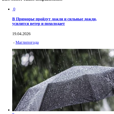
0
В Приморье пройдут дожди и сильные дожди,
усилится ветер и похолодает
19.04.2026
-
Маглипогода