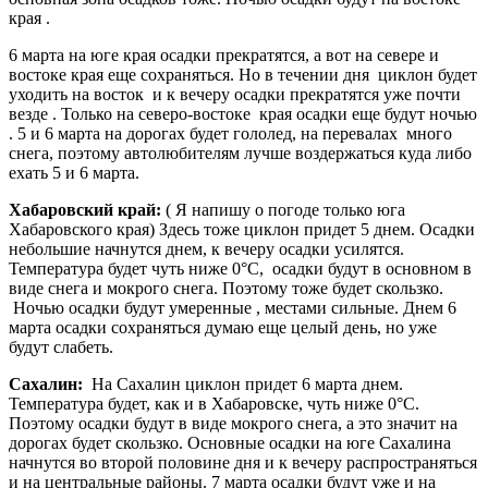
края .
6 марта на юге края осадки прекратятся, а вот на севере и
востоке края еще сохраняться. Но в течении дня циклон будет
уходить на восток и к вечеру осадки прекратятся уже почти
везде . Только на северо-востоке края осадки еще будут ночью
. 5 и 6 марта на дорогах будет гололед, на перевалах много
снега, поэтому автолюбителям лучше воздержаться куда либо
ехать 5 и 6 марта.
Хабаровский край:
( Я напишу о погоде только юга
Хабаровского края) Здесь тоже циклон придет 5 днем. Осадки
небольшие начнутся днем, к вечеру осадки усилятся.
Температура будет чуть ниже 0°С, осадки будут в основном в
виде снега и мокрого снега. Поэтому тоже будет скользко.
Ночью осадки будут умеренные , местами сильные. Днем 6
марта осадки сохраняться думаю еще целый день, но уже
будут слабеть.
Сахалин:
На Сахалин циклон придет 6 марта днем.
Температура будет, как и в Хабаровске, чуть ниже 0°С.
Поэтому осадки будут в виде мокрого снега, а это значит на
дорогах будет скользко. Основные осадки на юге Сахалина
начнутся во второй половине дня и к вечеру распространяться
и на центральные районы. 7 марта осадки будут уже и на