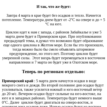
И так, что же будет:
Завтра 4 марта в крае будет без осадков и тепло. Начнется
потепление. Температура днем будет от -2°С на севере и до + 5
°С на юге.
Циклон идет к нам с запада, с районов Забайкалье и уже 5
марта днем будет в Приморском крае. При опубликовании
предыдущей темы, я думал что возможно будет образование
еще одного циклона в Желтом море. Если бы это произошло,
тогда можно было бы смело объявлять штормовое
предупреждение, но этого нет. Поэтому циклон будет
умеренной силы. Этот вихрь будет перемещаться в восточном
направлении и 7 марта он будет уже в Охотском море.
Теперь по регионам отдельно:
Приморский край
: 5 марта днем начнутся осадки в виде
мокрого снега и дождя. Во второй половине дня осадки будут
усиливаться, также усилится южный и юго-восточный ветер
до 20 м/с. Вечером осадки будут сильные на юго-востоке, на
юге и в западных районах. Температура будет немного выше
0°С. Далее циклон будет двигаться на северо-восток, и
основная зона осадков тоже. Ночью осадки будут на востоке