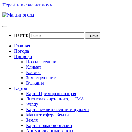
Перейти к содержимому
Найти:
Главная
Погода
Природа
Познавательно
Климат
Космос
Землетрясение
Вулканы
Карты
Карта Приморского края
Японская карта погоды JMA
Windy
Карта землетрясений и цунами
Магнитосфера Земли
Земля
Карта пожаров онлайн
Анимированные карты