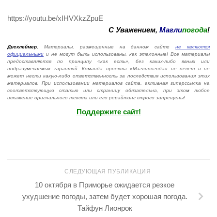
https://youtu.be/xIHVXkzZpuE
С Уважением,
Магли
погода
!
Дисклеймер.
Материалы, размещенные на данном сайте
не являются
официальными
и не могут быть использованы, как эталонные! Все материалы
предоставляются по принципу «как есть», без каких-либо явных или
подразумеваемых гарантий. Команда проекта «Маглипогода» не несет и не
может нести какую-либо ответственность за последствия использования этих
материалов. При использовании материалов сайта, активная гиперссылка на
соответствующую статью или страницу обязательна, при этом любое
искажение оригнального текста или его рерайтинг строго запрещены!
Поддержите сайт!
СЛЕДУЮЩАЯ ПУБЛИКАЦИЯ
10 октября в Приморье ожидается резкое
ухудшение погоды, затем будет хорошая погода.
Тайфун Лионрок