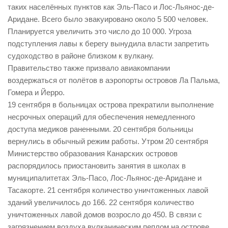
таких населённых пунктов как Эль-Пасо и Лос-Льянос-де-
Аридане. Всего было эвакуировано около 5 500 человек.
Планируется увеличить это число до 10 000. Угроза
подступления лавы к берегу вынудила власти запретить
судоходство в районе близком к вулкану.
Правительство также призвало авиакомпании
воздержаться от полётов в аэропорты островов Ла Пальма,
Гомера и Йерро.
19 сентября в больницах острова прекратили выполнение
несрочных операций для обеспечения немедленного
доступа медиков раненными. 20 сентября больницы
вернулись в обычный режим работы. Утром 20 сентября
Министерство образования Канарских островов
распорядилось приостановить занятия в школах в
муниципалитетах Эль-Пасо, Лос-Льянос-де-Аридане и
Тасакорте. 21 сентября количество уничтоженных лавой
зданий увеличилось до 166. 22 сентября количество
уничтоженных лавой домов возросло до 450. В связи с
загрязнением воздуха вулканическим пеплом на острове