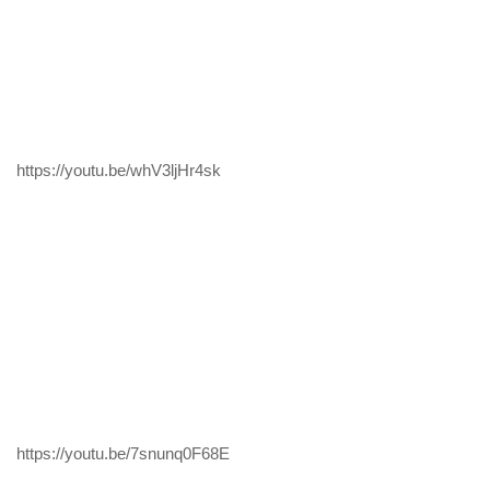
https://youtu.be/whV3ljHr4sk
https://youtu.be/7snunq0F68E