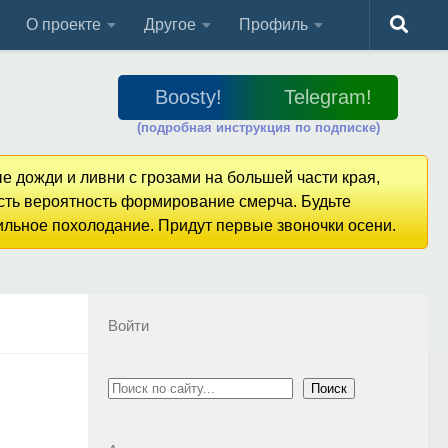
О проекте
Другое
Профиль
Boosty!
Telegram!
(подробная инструкция по подписке)
е дожди и ливни с грозами на большей части края,
Есть вероятность формирование смерча. Будьте
сильное похолодание. Придут первые звоночки осени.
Войти
Поиск
Поиск