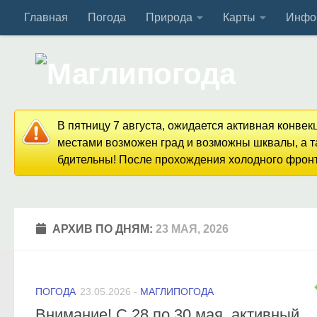
Главная
Погода
Природа
Карты
Инфо
Перейти к содержимому
В пятницу 7 августа, ожидается активная конве
местами возможен град и возможны шквалы, а та
бдительны! После прохождения холодного фронта
АРХИВ ПО ДНЯМ:
23 МАЯ, 2026
ПОГОДА
23.05.2026
-
МАГЛИПОГОДА
Внимание! С 28 по 30 мая, активный