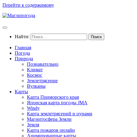
Перейти к содержимому
Найти:
Главная
Погода
Природа
Познавательно
Климат
Космос
Землетрясение
Вулканы
Карты
Карта Приморского края
Японская карта погоды JMA
Windy
Карта землетрясений и цунами
Магнитосфера Земли
Земля
Карта пожаров онлайн
Анимированные карты