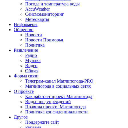
Погода и температура воды
AccuWeather
Сейсмомониторинг
Метеокарты
Информеры
Общество
Новости
Новости Приморья
Политика
Развлечение
Радио
Музыка
Видео
Общая
Форма связи
Телеграм-канал Маглипогода-PRO
Маглипогода в социальных сетях
О проекте
Как работает проект Маглипогода
Виды предупреждений
Правила проекта Маглипогода
Политика конфиденциальности
Другое
Поддержите сайт
Реклама