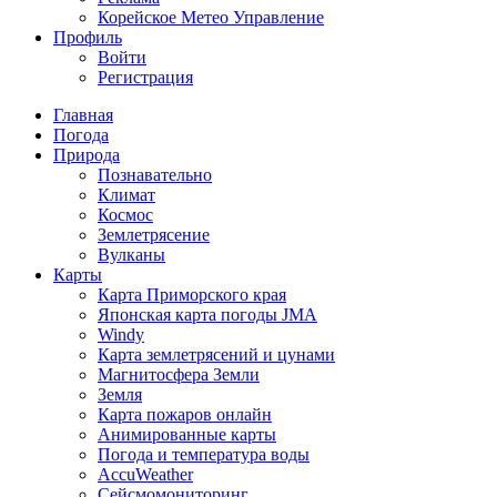
Корейское Метео Управление
Профиль
Войти
Регистрация
Главная
Погода
Природа
Познавательно
Климат
Космос
Землетрясение
Вулканы
Карты
Карта Приморского края
Японская карта погоды JMA
Windy
Карта землетрясений и цунами
Магнитосфера Земли
Земля
Карта пожаров онлайн
Анимированные карты
Погода и температура воды
AccuWeather
Сейсмомониторинг