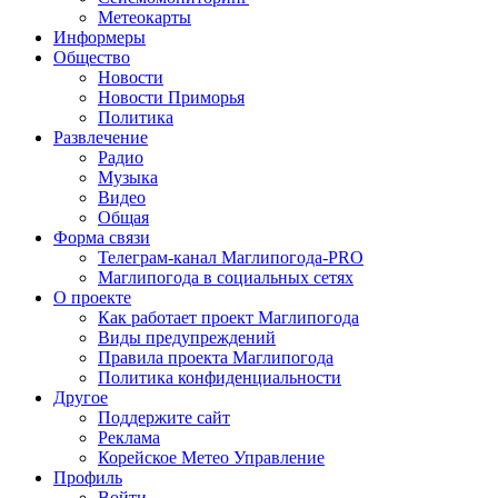
Метеокарты
Информеры
Общество
Новости
Новости Приморья
Политика
Развлечение
Радио
Музыка
Видео
Общая
Форма связи
Телеграм-канал Маглипогода-PRO
Маглипогода в социальных сетях
О проекте
Как работает проект Маглипогода
Виды предупреждений
Правила проекта Маглипогода
Политика конфиденциальности
Другое
Поддержите сайт
Реклама
Корейское Метео Управление
Профиль
Войти