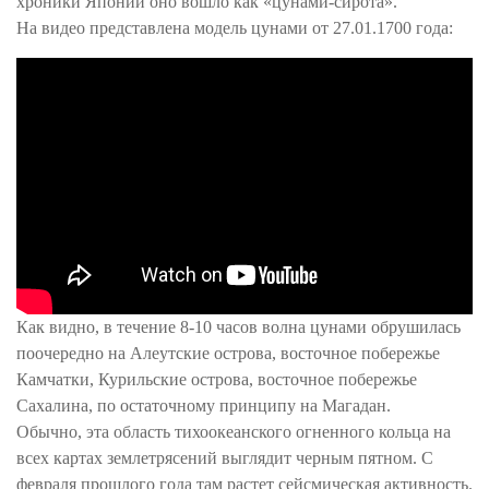
хроники Японии оно вошло как «цунами-сирота».
На видео представлена модель цунами от 27.01.1700 года:
Как видно, в течение 8-10 часов волна цунами обрушилась
поочередно на Алеутские острова, восточное побережье
Камчатки, Курильские острова, восточное побережье
Сахалина, по остаточному принципу на Магадан.
Обычно, эта область тихоокеанского огненного кольца на
всех картах землетрясений выглядит черным пятном. С
февраля прошлого года там растет сейсмическая активность.