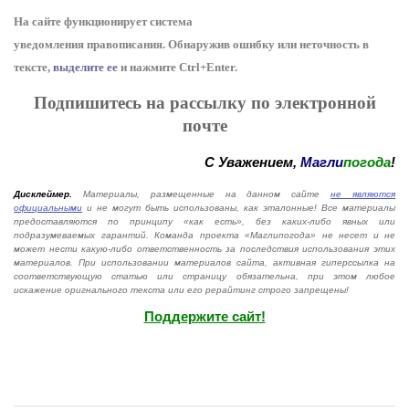
На сайте функционирует система
уведомления
п
равописания
.
Обнаружив ошибку или неточность в
тексте,
выделите ее
и нажмите Ctrl+Enter.
Подпишитесь на рассылку по электронной
почте
С Уважением,
Магли
погода
!
Дисклеймер.
Материалы, размещенные на данном сайте
не являются
официальными
и не могут быть использованы, как эталонные! Все материалы
предоставляются по принципу «как есть», без каких-либо явных или
подразумеваемых гарантий. Команда проекта «Маглипогода» не несет и не
может нести какую-либо ответственность за последствия использования этих
материалов. При использовании материалов сайта, активная гиперссылка на
соответствующую статью или страницу обязательна, при этом любое
искажение оригнального текста или его рерайтинг строго запрещены!
Поддержите сайт!