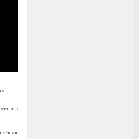
ся
 что не в
тия были