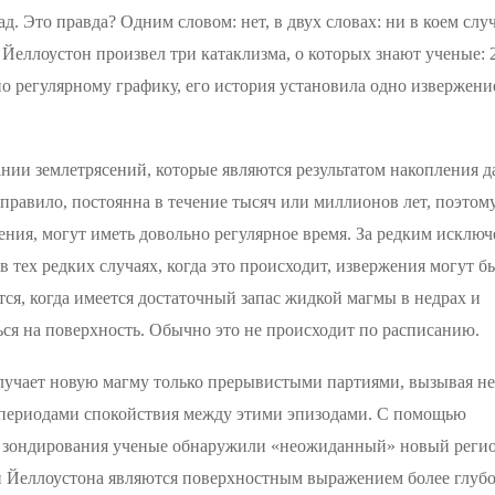
д. Это правда? Одним словом: нет, в двух словах: ни в коем случ
. Йеллоустон произвел три катаклизма, о которых знают ученые: 2
по регулярному графику, его история установила одно извержени
нии землетрясений, которые являются результатом накопления д
 правило, постоянна в течение тысяч или миллионов лет, поэтом
жения, могут иметь довольно регулярное время. За редким исклю
 тех редких случаях, когда это происходит, извержения могут б
тся, когда имеется достаточный запас жидкой магмы в недрах и
ься на поверхность. Обычно это не происходит по расписанию.
лучает новую магму только прерывистыми партиями, вызывая не
 периодами спокойствия между этими эпизодами. С помощью
о зондирования ученые обнаружили «неожиданный» новый реги
и Йеллоустона являются поверхностным выражением более глуб