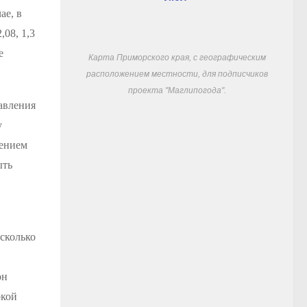
ае, в
,08, 1,3
е
Карта Приморского края, с географическим
расположением местности, для подписчиков
проекта "Маглипогода".
авления
у
чением
ыть
сколько
он
окой