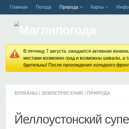
Главная
Погода
Природа
Карты
Инфо
Перейти к содержимому
В пятницу 7 августа, ожидается активная конве
местами возможен град и возможны шквалы, а та
бдительны! После прохождения холодного фронта
ВУЛКАНЫ
/
ЗЕМЛЕТРЯСЕНИЕ
/
ПРИРОДА
Йеллоустонский суп