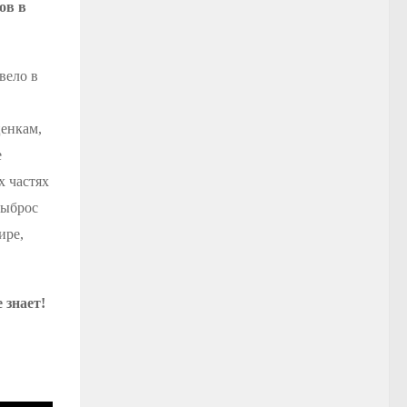
ов в
вело в
ценкам,
е
х частях
выброс
ире,
 знает!