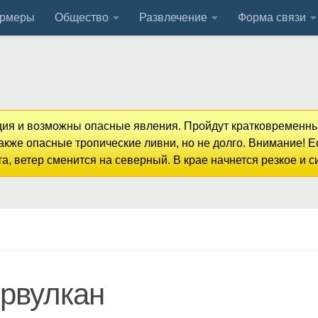
рмеры
Общество
Развлечение
Форма связи
кция и возможны опасные явления. Пройдут кратковременны
кже опасные тропические ливни, но не долго. Внимание! 
, ветер сменится на северный. В крае начнется резкое и 
ервулкан