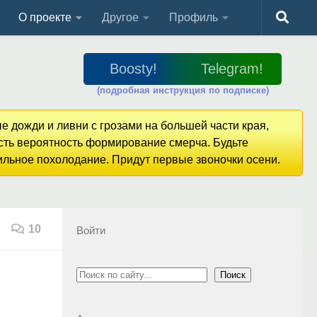
О проекте
Другое
Профиль
Boosty!
Telegram!
(подробная инструкция по подписке)
е дожди и ливни с грозами на большей части края,
Есть вероятность формирование смерча. Будьте
сильное похолодание. Придут первые звоночки осени.
10
Войти
Поиск
Поиск