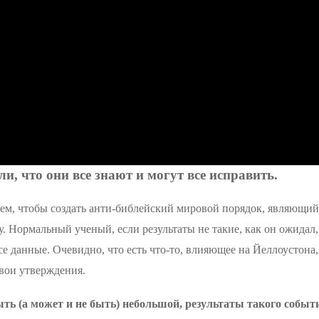
и, что они все знают и могут все исправить.
 тем, чтобы создать анти-библейский мировой порядок, являющий
Нормальный ученый, если результаты не такие, как он ожидал,
е данные. Очевидно, что есть что-то, влияющее на Йеллоустона,
вои утверждения.
ть (а может и не быть) небольшой, результаты такого собы