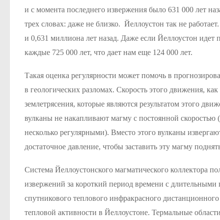
и с момента последнего извержения было 631 000 лет наза
трех словах: даже не близко. Йеллоустон так не работает
и 0,631 миллиона лет назад. Даже если Йеллоустон идет 
каждые 725 000 лет, что дает нам еще 124 000 лет.
Такая оценка регулярности может помочь в прогнозирова
в геологических разломах. Скорость этого движения, как
землетрясения, которые являются результатом этого дви
вулканы не накапливают магму с постоянной скоростью (в
несколько регулярными). Вместо этого вулканы извергаю
достаточное давление, чтобы заставить эту магму поднят
Система Йеллоустонского магматического коллектора по
извержений за короткий период времени с длительными
спутникового теплового инфракрасного дистанционног
тепловой активности в Йеллоустоне. Термальные област