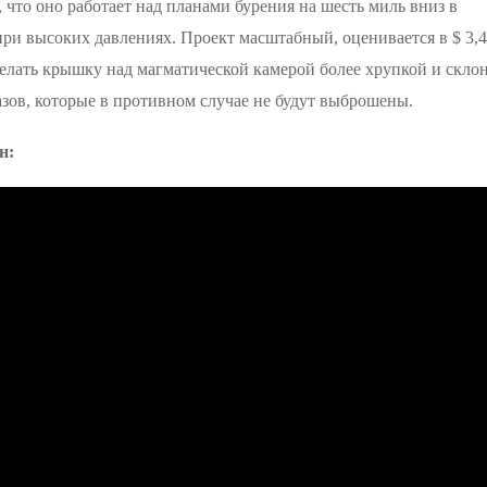
ду, что оно работает над планами бурения на шесть миль вниз в
при высоких давлениях. Проект масштабный, оценивается в $ 3,4
елать крышку над магматической камерой более хрупкой и скло
зов, которые в противном случае не будут выброшены.
н: