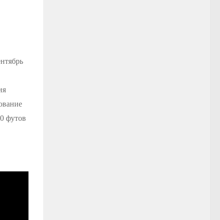
ентябрь
ия
дование
00 футов