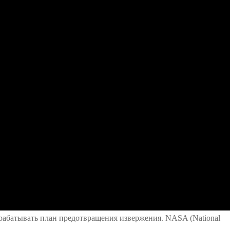
азрабатывать план предотвращения извержения. NASA (National