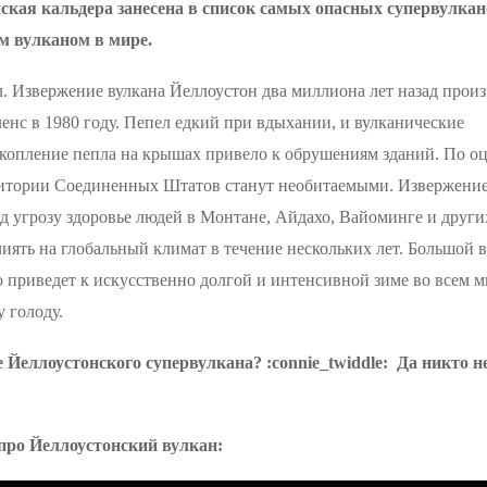
кая кальдера занесена в список самых опасных супервулкан
м вулканом в мире.
л. Извержение вулкана Йеллоустон два миллиона лет назад произ
енс в 1980 году. Пепел едкий при вдыхании, и вулканические
Скопление пепла на крышах привело к обрушениям зданий. По о
ерритории Соединенных Штатов станут необитаемыми. Извержени
д угрозу здоровье людей в Монтане, Айдахо, Вайоминге и други
лиять на глобальный климат в течение нескольких лет. Большой 
о приведет к искусственно долгой и интенсивной зиме во всем м
у голоду.
е Йеллоустонского супервулкана? :connie_twiddle: Да никто не
про Йеллоустонский вулкан: