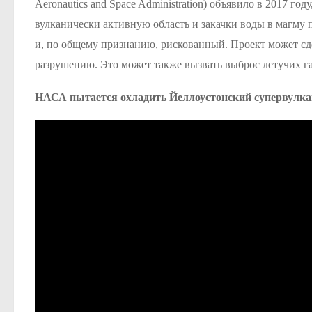
Aeronautics and Space Administration) объявило в 2017 го
вулканически активную область и закачки воды в магму 
и, по общему признанию, рискованный. Проект может сд
разрушению. Это может также вызвать выброс летучих га
НАСА пытается охладить Йеллоустонский супервулка