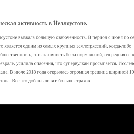
еская активность в Йеллоустоне.
оустоне вызвала большую озабоченность. В период с июня по с
то является одним из самых крупных землетрясений, когда-либо
общественность, что активность была нормальной, очередная сер
врале, усилила опасения, что супервулкан просыпается. Иссле
кана. В июле 2018 года открылась огромная трещина шириной 1
она. Все это добавляло все больше страхов.