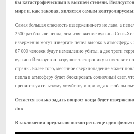
бы катастрофическими в высшей степени. Йеллоустонс
мире и, как таковая, является самым контролируемы
Самая большая опасность извержения-это не лава, а пепе
2500 раз больше пепла, чем извержение вулкана Сент-Хел
извержения могут извергать пепел высоко в атмосферу. 
87 000 человек будут немедленно убиты, а две трети т
вулкана Йеллоустон разрушит электронику и поставит по
страны. Более того, месячное сверхпопадение может пов
пепла в атмосферу будет блокировать солнечный свет, чт
препятствуя сельскому хозяйству и приводя к глобальном
Остается только задать вопрос: когда будет извержени
:bn:
В заключении предлагаю посмотреть еще один фильм 