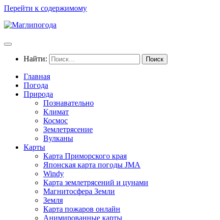
Перейти к содержимому
Найти:
Главная
Погода
Природа
Познавательно
Климат
Космос
Землетрясение
Вулканы
Карты
Карта Приморского края
Японская карта погоды JMA
Windy
Карта землетрясений и цунами
Магнитосфера Земли
Земля
Карта пожаров онлайн
Анимированные карты