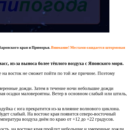
абаровского края и Приморья.
Внимание! Местами ожидается штормовая
с, из-за выноса более тёплого воздуха с Японского моря.
 на восток не сможет пойти по той же причине. Поэтому
умеренные дожди. Затем в течение ночи небольшие дожди
края осадки маловероятны. Ветер в основном слабый или штиль,
одуйка с юга прекратится из-за влияние волнового циклона.
будет слабый. На востоке края появится северо-восточный
емпература воздуха днём по краю от +12 до +22 градусов.
ость, на востоке края пройдут небольшие и умеренные дожди,