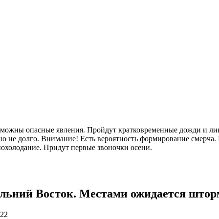
озможны опасные явления. Пройдут кратковременные дожди и лив
о не долго. Внимание! Есть вероятность формирование смерча. 
 похолодание. Придут первые звоночки осени.
льний Восток. Местами ожидается шторм
022