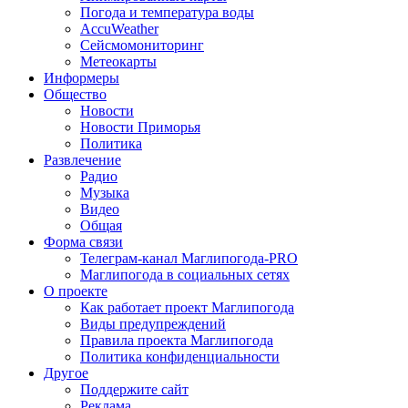
Погода и температура воды
AccuWeather
Сейсмомониторинг
Метеокарты
Информеры
Общество
Новости
Новости Приморья
Политика
Развлечение
Радио
Музыка
Видео
Общая
Форма связи
Телеграм-канал Маглипогода-PRO
Маглипогода в социальных сетях
О проекте
Как работает проект Маглипогода
Виды предупреждений
Правила проекта Маглипогода
Политика конфиденциальности
Другое
Поддержите сайт
Реклама