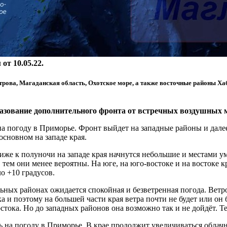
т 10.05.22.
трова, Магаданская область, Охотское море, а также восточные районы Х
азование дополнительного фронта от встречных воздушных мас
а погоду в Приморье. Фронт выйдет на западные районы и далее
основном на западе края.
лиже к полуночи на западе края начнутся небольшие и местами 
 тем они менее вероятны. На юге, на юго-востоке и на востоке 
ло +10 градусов.
льных районах ожидается спокойная и безветренная погода. Ветр
 и поэтому на большей части края ветра почти не будет или он 
остока. Но до западных районов она возможно так и не дойдёт. Т
 на погоду в Приморье. В крае продолжит увеличиваться облачн