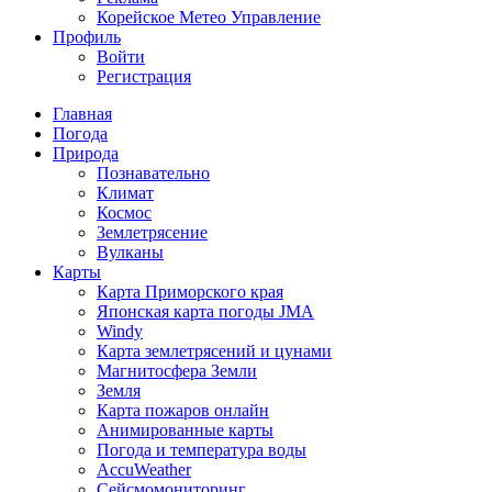
Корейское Метео Управление
Профиль
Войти
Регистрация
Главная
Погода
Природа
Познавательно
Климат
Космос
Землетрясение
Вулканы
Карты
Карта Приморского края
Японская карта погоды JMA
Windy
Карта землетрясений и цунами
Магнитосфера Земли
Земля
Карта пожаров онлайн
Анимированные карты
Погода и температура воды
AccuWeather
Сейсмомониторинг