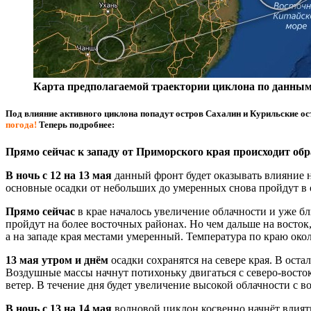
Карта предполагаемой траектории циклона по данным о
Под влияние активного циклона попадут остров Сахалин и Курильские ос
погода!
Теперь подробнее:
Прямо сейчас к западу от Приморского края происходит обр
В ночь с 12 на 13 мая
данный фронт будет оказывать влияние н
основные осадки от небольших до умеренных снова пройдут в 
Прямо сейчас
в крае началось увеличение облачности и уже б
пройдут на более восточных районах. Но чем дальше на восток,
а на западе края местами умеренный. Температура по краю око
13 мая утром и днём
осадки сохранятся на севере края. В оста
Воздушные массы начнут потихоньку двигаться с северо-востока
ветер. В течение дня будет увеличение высокой облачности с в
В ночь с 13 на 14 мая
волновой циклон косвенно начнёт влиять