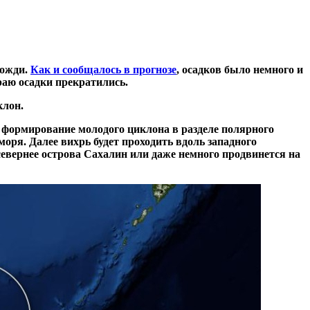
дожди.
Как и сообщалось в прогнозе
, осадков было немного и
краю осадки прекратились.
клон.
ь формирование молодого циклона в разделе полярного
оря. Далее вихрь будет проходить вдоль западного
севернее острова Сахалин или даже немного продвинется на