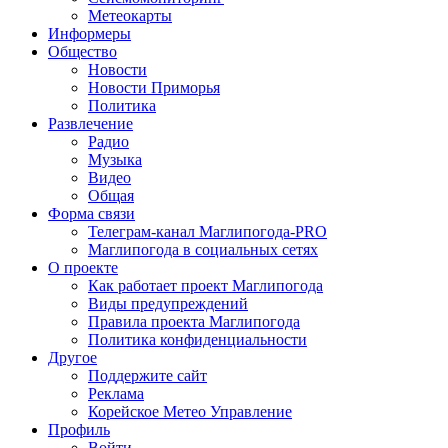
Метеокарты
Информеры
Общество
Новости
Новости Приморья
Политика
Развлечение
Радио
Музыка
Видео
Общая
Форма связи
Телеграм-канал Маглипогода-PRO
Маглипогода в социальных сетях
О проекте
Как работает проект Маглипогода
Виды предупреждений
Правила проекта Маглипогода
Политика конфиденциальности
Другое
Поддержите сайт
Реклама
Корейское Метео Управление
Профиль
Войти