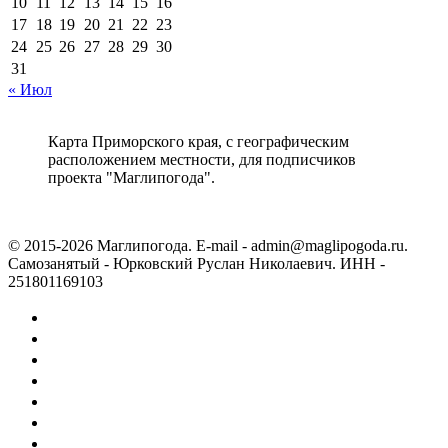
10
11
12
13
14
15
16
17
18
19
20
21
22
23
24
25
26
27
28
29
30
31
« Июл
Карта Приморского края, с географическим
расположением местности, для подписчиков
проекта "Маглипогода".
© 2015-2026 Маглипогода. E-mail - admin@maglipogoda.ru.
Самозанятый - Юрковский Руслан Николаевич. ИНН -
251801169103