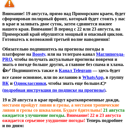
Внимание! 19 августа, прямо над Приморским краем, будет
сформирован полярный фронт, который будет стоять у нас
в крае и заливать двое суток, затем сдвинется южнее
нашего края.
Внимание! В период с 22 или 23 августа, на
Приморский край обрушится мощный и опасный циклон.
Готовьтесь к возможной третьей волне наводнения!
Обязательно подпишитесь на прогнозы погоды в
платформе на
Boosty,
или на телеграм-канал
Маглипогода-
PRO
, чтобы получать актуальные прогнозы вовремя и
знать о погоде больше других, а главное без спама и хлама.
👍✅ Подпишитесь также в
Канал Telegram
— здесь будет
все самое основное, или по желанию в
WhatsApp
, в группу
ВК
и
Одноклассники
, чтобы знать еще больше.👉
(подробная инструкция по подписке на прогнозы)
.
19 и 20 августа в крае пройдут кратковременные дожди,
местами пройдут ливни и грозы, а местами тропические
ливни и грозы со шквалами. Будьте бдительны!
21 августа
ожидается улучшение погоды
.
Внимание! 22 и 23 августа
ожидается серьезное ухудшение погоды!
Теперь подробнее
и по дням: