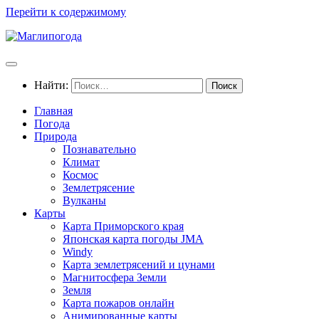
Перейти к содержимому
Найти:
Главная
Погода
Природа
Познавательно
Климат
Космос
Землетрясение
Вулканы
Карты
Карта Приморского края
Японская карта погоды JMA
Windy
Карта землетрясений и цунами
Магнитосфера Земли
Земля
Карта пожаров онлайн
Анимированные карты