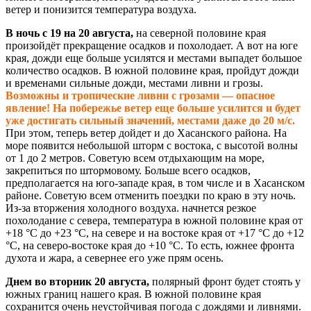
ветер и понизится температура воздуха.
В ночь с 19 на 20 августа,
на северной половине края
произойдёт прекращение осадков и похолодает. А вот на юге
края, дожди еще больше усилятся и местами выпадет большое
количество осадков. В южной половине края, пройдут дожди
и временами сильные дожди, местами ливни и грозы.
Возможны и тропические ливни с грозами — опасное
явление! На побережье ветер еще больше усилится и будет
уже достигать сильный значений, местами даже до 20 м/с.
При этом, теперь ветер дойдет и до Хасанского района. На
море появится небольшой шторм с востока, с высотой волны
от 1 до 2 метров. Советую всем отдыхающим на море,
закрепиться по штормовому. Больше всего осадков,
предполагается на юго-западе края, в том числе и в Хасанском
районе. Советую всем отменить поездки по краю в эту ночь.
Из-за вторжения холодного воздуха. начнется резкое
похолодание с севера, температура в южной половине края от
+18 °С до +23 °С, на севере и на востоке края от +17 °С до +12
°С, на северо-востоке края до +10 °С. То есть, южнее фронта
духота и жара, а севернее его уже прям осень.
Днем во вторник 20 августа,
полярный фронт будет стоять у
южных границ нашего края. В южной половине края
сохранится очень неустойчивая погода с дождями и ливнями.