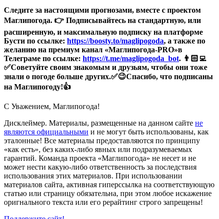
Следите за настоящими прогнозами, вместе с проектом
Маглипогода. 👉 Подписывайтесь на стандартную, или
расширенную, и максимальную подписку на платформе
Бусти по ссылке:
https://boosty.to/maglipogoda
, а также по
желанию на премиум канал «Маглипогода-PRO»в
Телеграме по ссылке:
https://t.me/maglipogoda_bot
. 👨🏻‍💻
✅Советуйте своим знакомым и друзьям, чтобы они тоже
знали о погоде больше других.✅😉Спасибо, что подписаны
на Маглипогоду!👍
С Уважением,
Магли
погода
!
Дисклеймер.
Материалы, размещенные на данном сайте
не
являются официальными
и не могут быть использованы, как
эталонные! Все материалы предоставляются по принципу
«как есть», без каких-либо явных или подразумеваемых
гарантий. Команда проекта «Маглипогода» не несет и не
может нести какую-либо ответственность за последствия
использования этих материалов. При использовании
материалов сайта, активная гиперссылка на соответствующую
статью или страницу обязательна, при этом любое искажение
оригнального текста или его рерайтинг строго запрещены!
Поддержите сайт!