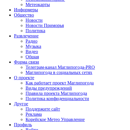
Метеокарты
Информеры
Общество
Новости
Новости Приморья
Политика
Развлечение
Радио
Музыка
Видео
Общая
Форма связи
Телеграм-канал Маглипогода-PRO
Маглипогода в социальных сетях
О проекте
Как работает проект Маглипогода
Виды предупреждений
Правила проекта Маглипогода
Политика конфиденциальности
Другое
Поддержите сайт
Реклама
Корейское Метео Управление
Профиль
Войти