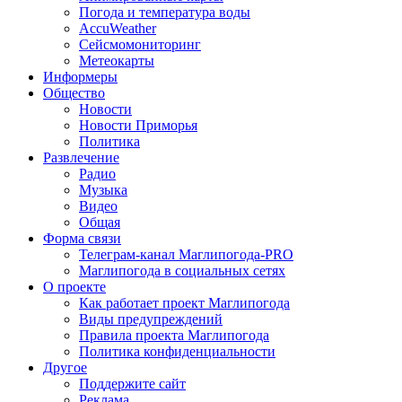
Погода и температура воды
AccuWeather
Сейсмомониторинг
Метеокарты
Информеры
Общество
Новости
Новости Приморья
Политика
Развлечение
Радио
Музыка
Видео
Общая
Форма связи
Телеграм-канал Маглипогода-PRO
Маглипогода в социальных сетях
О проекте
Как работает проект Маглипогода
Виды предупреждений
Правила проекта Маглипогода
Политика конфиденциальности
Другое
Поддержите сайт
Реклама