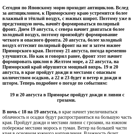
Сегодня по Японскому морю проходит антициклон. Вслед
за антициклоном, к Приморскому краю устремится более
влажный и тёплый воздух, с южных широт. Поэтому уже в
предстоящую ночь, начнёт формироваться полярный
фронт. Днем 19 августа, с севера начнет двигаться более
холодный воздух, поэтому произойдёт формирование
четкого и опасного фронта. 20 августа, более холодный
воздух оттеснит полярный фронт на юг и затем южнее
Приморского края. Поэтому 21 августа, погода временно
улучшится. Но как и говорил ранее, фронт этот начнет
формировать циклон в Желтом море, а 22 августа, на
Приморский край обрушится мощный вихрь. 19 и 20
августа, в крае пройдут дожди и местами с опасным
количеством осадков, а 22 и 23 будет и ветер и дожди и
шторм. Теперь подробнее о погоде по событиям:
19 и 20 августа в Приморье пройдут дожди и ливни с
грозами.
В ночь с 18 на 19 августа,
в крае начнет увеличиваться
облачность и осадки будут распространяться на большую часть
края. Пройдут дожди и местами ливни с грозами, на южном
побережье местами морось и туман. Ветер на большей части
края в основном южного направления. Влажность будет