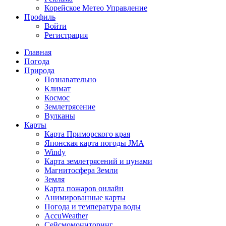
Корейское Метео Управление
Профиль
Войти
Регистрация
Главная
Погода
Природа
Познавательно
Климат
Космос
Землетрясение
Вулканы
Карты
Карта Приморского края
Японская карта погоды JMA
Windy
Карта землетрясений и цунами
Магнитосфера Земли
Земля
Карта пожаров онлайн
Анимированные карты
Погода и температура воды
AccuWeather
Сейсмомониторинг