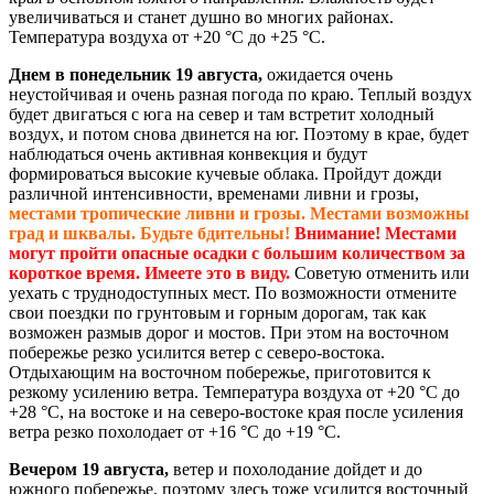
увеличиваться и станет душно во многих районах.
Температура воздуха от +20 °С до +25 °С.
Днем в понедельник 19 августа,
ожидается очень
неустойчивая и очень разная погода по краю. Теплый воздух
будет двигаться с юга на север и там встретит холодный
воздух, и потом снова двинется на юг. Поэтому в крае, будет
наблюдаться очень активная конвекция и будут
формироваться высокие кучевые облака. Пройдут дожди
различной интенсивности, временами ливни и грозы,
местами тропические ливни и грозы.
Местами возможны
град и шквалы. Будьте бдительны!
Внимание! Местами
могут пройти опасные осадки с большим количеством за
короткое время. Имеете это в виду.
Советую отменить или
уехать с труднодоступных мест. По возможности отмените
свои поездки по грунтовым и горным дорогам, так как
возможен размыв дорог и мостов. При этом на восточном
побережье резко усилится ветер с северо-востока.
Отдыхающим на восточном побережье, приготовится к
резкому усилению ветра. Температура воздуха от +20 °С до
+28 °С, на востоке и на северо-востоке края после усиления
ветра резко похолодает от +16 °С до +19 °С.
Вечером 19 августа,
ветер и похолодание дойдет и до
южного побережье, поэтому здесь тоже усилится восточный