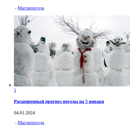
-
Маглипогода
1
Расширенный прогноз погоды на 5 января
04.01.2024
-
Маглипогода