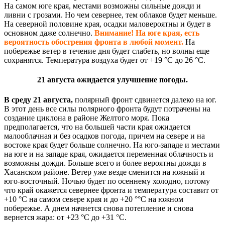
На самом юге края, местами возможны сильные дожди и
ливни с грозами. Но чем севернее, тем облаков будет меньше.
На северной половине края, осадки маловероятны и будет в
основном даже солнечно.
Внимание! На юге края, есть
вероятность обострения фронта в любой момент.
На
побережье ветер в течение дня будет слабеть, но волны еще
сохранятся. Температура воздуха будет от +19 °С до 26 °С.
21 августа ожидается улучшение погоды.
В среду 21 августа,
полярный фронт сдвинется далеко на юг.
В этот день все силы полярного фронта будут потрачены на
создание циклона в районе Желтого моря. Пока
предполагается, что на большей части края ожидается
малооблачная и без осадков погода, причем на севере и на
востоке края будет больше солнечно. На юго-западе и местами
на юге и на западе края, ожидается переменная облачность и
возможны дожди. Больше всего и более вероятны дожди в
Хасанском районе. Ветер уже везде сменится на южный и
юго-восточный. Ночью будет по осеннему холодно, потому
что край окажется севернее фронта и температура составит от
+10 °С на самом севере края и до +20 °°С на южном
побережье. А днем начнется снова потепление и снова
вернется жара: от +23 °С до +31 °С.