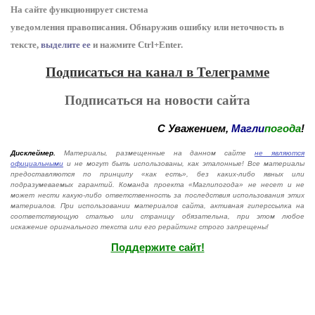
На сайте функционирует система
уведомления
п
равописания
.
Обнаружив ошибку или неточность в
тексте,
выделите ее
и нажмите Ctrl+Enter.
Подписаться на канал в Телеграмме
Подписаться на новости сайта
С Уважением,
Магли
погода
!
Дисклеймер.
Материалы, размещенные на данном сайте
не являются
официальными
и не могут быть использованы, как эталонные! Все материалы
предоставляются по принципу «как есть», без каких-либо явных или
подразумеваемых гарантий. Команда проекта «Маглипогода» не несет и не
может нести какую-либо ответственность за последствия использования этих
материалов. При использовании материалов сайта, активная гиперссылка на
соответствующую статью или страницу обязательна, при этом любое
искажение оригнального текста или его рерайтинг строго запрещены!
Поддержите сайт!