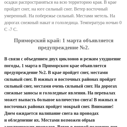
осадки
распространяться
на всю территорию края. В крае
пройдет снег, на юге сильный снег. Ветер восточный
умеренный.
На
побережье сильный.
Местами
метель. На
дорогах снежный накат и гололедица. Температура ночью 0
С -7 С.
Приморский край: 1 марта объявляется
предупреждение №2.
В связи с
объедением
двух циклонов и резким ухудшение
погоды, 1 марта в Приморском крае объявляется
предупреждение №2. В крае пройдет снег, местами
сильный снег. В южных и восточных районах пройдет
сильный снег, местами очень сильный снег. На дорогах
снежные заносы и гололедные явления. На перевалах
может выпасть большое
количество
снега! В южных и
восточных районах пройдет мокрый снег. Внимание!
Днем ожидается налипание снега на проводах
и
обледенение
их. Местами возможен обрыв
электрических проводов. Ветер в первой половине дня