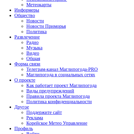
Метеокарты
Информеры
Общество
Новости
Новости Приморья
Политика
Развлечение
Радио
Музыка
Видео
Общая
Форма связи
Телеграм-канал Маглипогода-PRO
Маглипогода в социальных сетях
О проекте
Как работает проект Маглипогода
Виды предупреждений
Правила проекта Маглипогода
Политика конфиденциальности
Другое
Поддержите сайт
Реклама
Корейское Метео Управление
Профиль
Войти