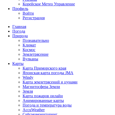
Корейское Метео Управление
Профиль
Войти
Регистрация
Главная
Погода
Природа
Познавательно
Климат
Космос
Землетрясение
Вулканы
Карты
Карта Приморского края
Японская карта погоды JMA
Windy
Карта землетрясений и цунами
Магнитосфера Земли
Земля
Карта пожаров онлайн
Анимированные карты
Погода и температура воды
AccuWeather
Сейсмомониторинг