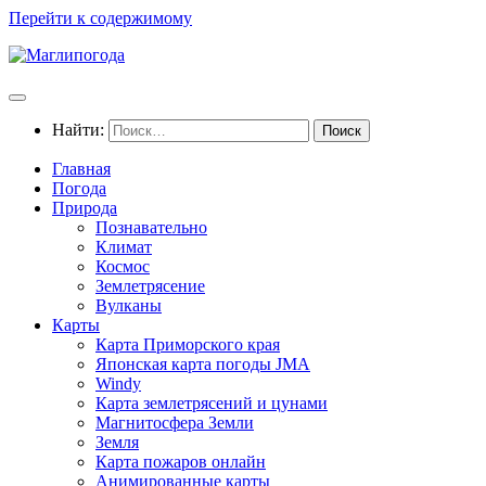
Перейти к содержимому
Найти:
Главная
Погода
Природа
Познавательно
Климат
Космос
Землетрясение
Вулканы
Карты
Карта Приморского края
Японская карта погоды JMA
Windy
Карта землетрясений и цунами
Магнитосфера Земли
Земля
Карта пожаров онлайн
Анимированные карты