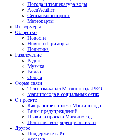
Погода и температура воды
AccuWeather
Сейсмомониторинг
Метеокарты
Информеры
Общество
Новости
Новости Приморья
Политика
Развлечение
Радио
Музыка
Видео
Общая
Форма связи
Телеграм-канал Маглипогода-PRO
Маглипогода в социальных сетях
О проекте
Как работает проект Маглипогода
Виды предупреждений
Правила проекта Маглипогода
Политика конфиденциальности
Другое
Поддержите сайт
Реклама