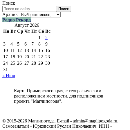
Поиск
Поиск
Архивы
Радио Рекорд
Август 2026
Пн
Вт
Ср
Чт
Пт
Сб
Вс
1
2
3
4
5
6
7
8
9
10
11
12
13
14
15
16
17
18
19
20
21
22
23
24
25
26
27
28
29
30
31
« Июл
Карта Приморского края, с географическим
расположением местности, для подписчиков
проекта "Маглипогода".
© 2015-2026 Маглипогода. E-mail - admin@maglipogoda.ru.
Самозанятый - Юрковский Руслан Николаевич. ИНН -