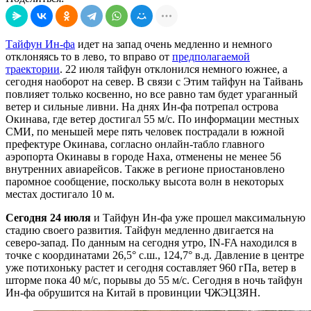
Тайфун Ин-фа
идет на запад очень медленно и немного
отклоняясь то в лево, то вправо от
предполагаемой
траектории
. 22 июля тайфун отклонился немного южнее, а
сегодня наоборот на север. В связи с Этим тайфун на Тайвань
повлияет только косвенно, но все равно там будет ураганный
ветер и сильные ливни. На днях Ин-фа потрепал острова
Окинава, где ветер достигал 55 м/с. По информации местных
СМИ, по меньшей мере пять человек пострадали в южной
префектуре Окинава, согласно онлайн-табло главного
аэропорта Окинавы в городе Наха, отменены не менее 56
внутренних авиарейсов. Также в регионе приостановлено
паромное сообщение, поскольку высота волн в некоторых
местах достигало 10 м.
Сегодня 24 июля
и Тайфун Ин-фа уже прошел максимальную
стадию своего развития. Тайфун медленно двигается на
северо-запад. По данным на сегодня утро, IN-FA находился в
точке с координатами 26,5° с.ш., 124,7° в.д. Давление в центре
уже потихоньку растет и сегодня составляет 960 гПа, ветер в
шторме пока 40 м/с, порывы до 55 м/с. Сегодня в ночь тайфун
Ин-фа обрушится на Китай в провинции ЧЖЭЦЗЯН.