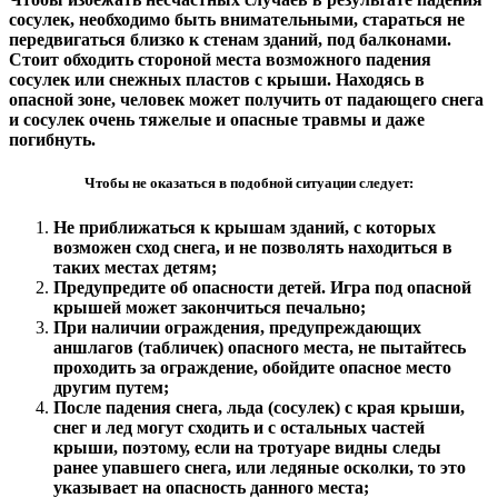
сосулек, необходимо быть внимательными, стараться не
передвигаться близко к стенам зданий, под балконами.
Стоит обходить стороной места возможного падения
сосулек или снежных пластов с крыши. Находясь в
опасной зоне, человек может получить от падающего снега
и сосулек очень тяжелые и опасные травмы и даже
погибнуть.
Чтобы не оказаться в подобной ситуации следует:
Не приближаться к крышам зданий, с которых
возможен сход снега, и не позволять находиться в
таких местах детям;
Предупредите об опасности детей. Игра под опасной
крышей может закончиться печально;
При наличии ограждения, предупреждающих
аншлагов (табличек) опасного места, не пытайтесь
проходить за ограждение, обойдите опасное место
другим путем;
После падения снега, льда (сосулек) с края крыши,
снег и лед могут сходить и с остальных частей
крыши, поэтому, если на тротуаре видны следы
ранее упавшего снега, или ледяные осколки, то это
указывает на опасность данного места;