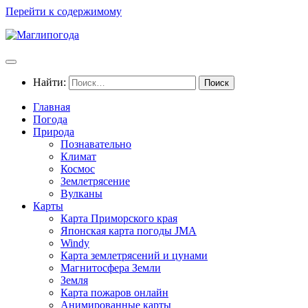
Перейти к содержимому
Найти:
Главная
Погода
Природа
Познавательно
Климат
Космос
Землетрясение
Вулканы
Карты
Карта Приморского края
Японская карта погоды JMA
Windy
Карта землетрясений и цунами
Магнитосфера Земли
Земля
Карта пожаров онлайн
Анимированные карты