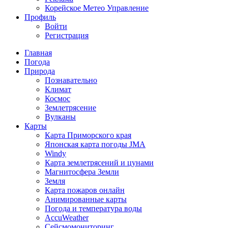
Корейское Метео Управление
Профиль
Войти
Регистрация
Главная
Погода
Природа
Познавательно
Климат
Космос
Землетрясение
Вулканы
Карты
Карта Приморского края
Японская карта погоды JMA
Windy
Карта землетрясений и цунами
Магнитосфера Земли
Земля
Карта пожаров онлайн
Анимированные карты
Погода и температура воды
AccuWeather
Сейсмомониторинг