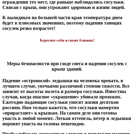
ограждения тех мест, где раньше наблюдались сосульки.
Свисая с крыш, они угрожают здоровью и жизни людей.
К выходным на большей части края температура днем
будет в плюсовых значениях, поэтому падения тающих
сосулек резко возрастет!
Берегите себя и своих близких!
Меры безопасности при сходе снега и падении сосулек с
крыш зданий.
Падение «остроносой» ледышки на человека чревато, в
лучшем случае, увечьями различной степени тяжести. Все
зависит от высоты полета и размера сосульки. Известны
случаи, когда опасное «украшение» убивало прохожих.
Ежегодно падающие сосульки уносят жизни десятков
россиян. Нам только кажется, что сосульки намертво
«прирастают» к крышам. На самом деле они готовы
упасть в любой момент. Легкая оттепель, ветер и ледышки
норовят упасть на головы пешеходов.
Чтобы избежать несчастных случаев в результате падения