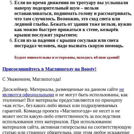
Если во время движения по тротуару вы услышали
наверху подозрительный шум – нельзя
останавливаться, поднимать голову и рассматривать,
что там случилось. Возможно, это сход снега или
ледяной глыбы. Бежать от здания тоже нельзя, нужно
как можно быстрее прижаться к стене, козырёк
крыши послужит укрытием;
Если из-за падения с крыши сосульки или снега
пострадал человек, надо вызвать скорую помощь.
Будьте внимательны и осторожны, находясь вблизи зданий!
Присоединяйтесь в Маглипогоду на Boosty!
С Уважением,
Магли
погода
!
Дисклеймер.
Материалы, размещенные на данном сайте
не
являются официальными
и не могут быть использованы, как
эталонные! Все материалы предоставляются по принципу
«как есть», без каких-либо явных или подразумеваемых
гарантий. Команда проекта «Маглипогода» не несет и не
может нести какую-либо ответственность за последствия
использования этих материалов. При использовании
материалов сайта, активная гиперссылка на соответствующую
статью или страницу обязательна, при этом любое искажение