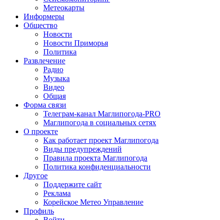
Метеокарты
Информеры
Общество
Новости
Новости Приморья
Политика
Развлечение
Радио
Музыка
Видео
Общая
Форма связи
Телеграм-канал Маглипогода-PRO
Маглипогода в социальных сетях
О проекте
Как работает проект Маглипогода
Виды предупреждений
Правила проекта Маглипогода
Политика конфиденциальности
Другое
Поддержите сайт
Реклама
Корейское Метео Управление
Профиль
Войти