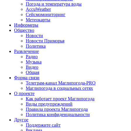
Погода и температура воды
AccuWeather
Сейсмомониторинг
Метеокарты
Информеры
Общество
Новости
Новости Приморья
Политика
Развлечение
Радио
Музыка
Видео
Общая
Форма связи
Телеграм-канал Маглипогода-PRO
Маглипогода в социальных сетях
О проекте
Как работает проект Маглипогода
Виды предупреждений
Правила проекта Маглипогода
Политика конфиденциальности
Другое
Поддержите сайт
Реклама