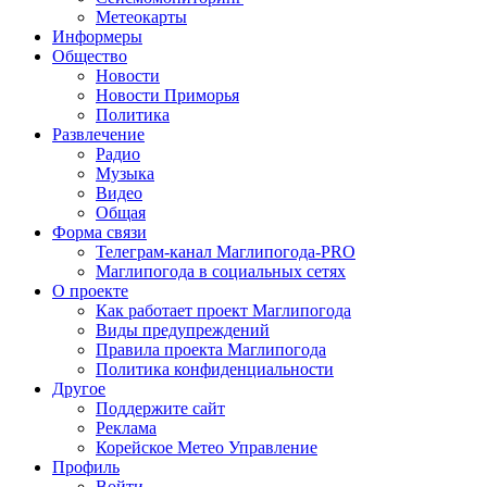
Метеокарты
Информеры
Общество
Новости
Новости Приморья
Политика
Развлечение
Радио
Музыка
Видео
Общая
Форма связи
Телеграм-канал Маглипогода-PRO
Маглипогода в социальных сетях
О проекте
Как работает проект Маглипогода
Виды предупреждений
Правила проекта Маглипогода
Политика конфиденциальности
Другое
Поддержите сайт
Реклама
Корейское Метео Управление
Профиль
Войти