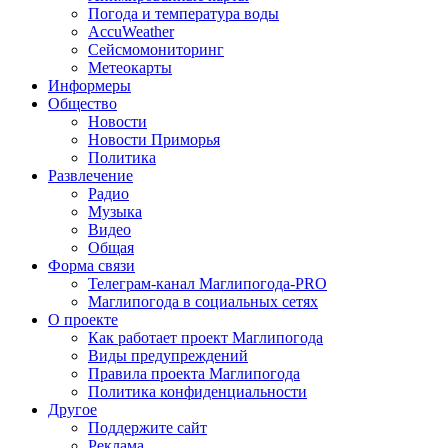
Погода и температура воды
AccuWeather
Сейсмомониторинг
Метеокарты
Информеры
Общество
Новости
Новости Приморья
Политика
Развлечение
Радио
Музыка
Видео
Общая
Форма связи
Телеграм-канал Маглипогода-PRO
Маглипогода в социальных сетях
О проекте
Как работает проект Маглипогода
Виды предупреждений
Правила проекта Маглипогода
Политика конфиденциальности
Другое
Поддержите сайт
Реклама