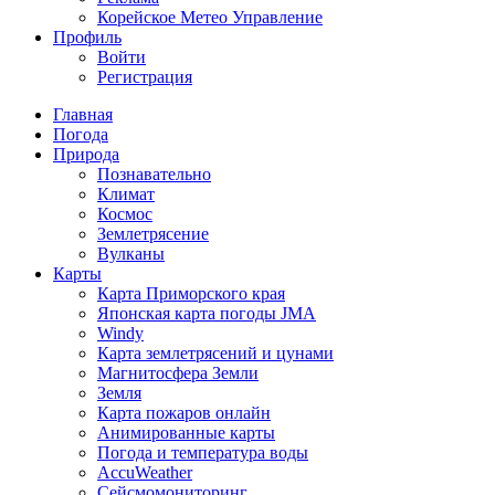
Корейское Метео Управление
Профиль
Войти
Регистрация
Главная
Погода
Природа
Познавательно
Климат
Космос
Землетрясение
Вулканы
Карты
Карта Приморского края
Японская карта погоды JMA
Windy
Карта землетрясений и цунами
Магнитосфера Земли
Земля
Карта пожаров онлайн
Анимированные карты
Погода и температура воды
AccuWeather
Сейсмомониторинг