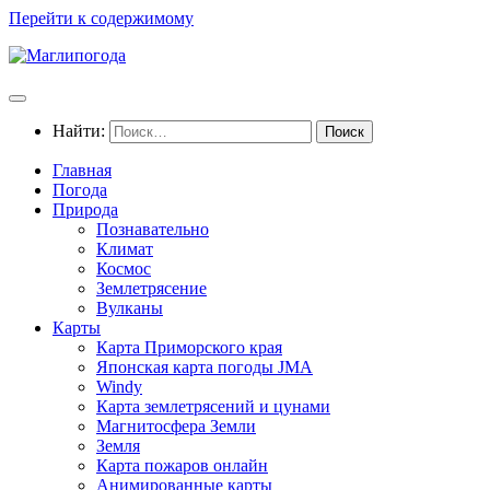
Перейти к содержимому
Найти:
Главная
Погода
Природа
Познавательно
Климат
Космос
Землетрясение
Вулканы
Карты
Карта Приморского края
Японская карта погоды JMA
Windy
Карта землетрясений и цунами
Магнитосфера Земли
Земля
Карта пожаров онлайн
Анимированные карты