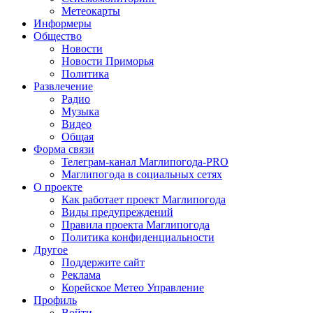
Метеокарты
Информеры
Общество
Новости
Новости Приморья
Политика
Развлечение
Радио
Музыка
Видео
Общая
Форма связи
Телеграм-канал Маглипогода-PRO
Маглипогода в социальных сетях
О проекте
Как работает проект Маглипогода
Виды предупреждений
Правила проекта Маглипогода
Политика конфиденциальности
Другое
Поддержите сайт
Реклама
Корейское Метео Управление
Профиль
Войти