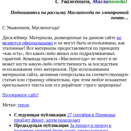
С Уважением,
Магли
погода
!
Подпишитесь на рассылку Маглипогода по электронной
почте…
С Уважением,
Магли
погода
!
Дисклеймер.
Материалы, размещенные на данном сайте
не
являются официальными
и не могут быть использованы, как
эталонные! Все материалы предоставляются по принципу
«как есть», без каких-либо явных или подразумеваемых
гарантий. Команда проекта «Маглипогода» не несет и не
может нести какую-либо ответственность за последствия
использования этих материалов. При использовании
материалов сайта, активная гиперссылка на соответствующую
статью или страницу обязательна, при этом любое искажение
оригнального текста или его рерайтинг строго запрещены!
Поддержите сайт!
Метки:
тепло
Следующая публикация
27 сентября в Приморье
пройдет фронт, затем похолодает
Предыдущая публикация
За проход и проезд к
водоемам запретят брать плату законодательно