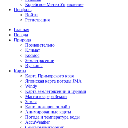
Корейское Метео Управление
Профиль
Войти
Регистрация
Главная
Погода
Природа
Познавательно
Климат
Космос
Землетрясение
Вулканы
Карты
Карта Приморского края
Японская карта погоды JMA
Windy
Карта землетрясений и цунами
Магнитосфера Земли
Земля
Карта пожаров онлайн
Анимированные карты
Погода и температура воды
AccuWeather
Сейсмомониторинг