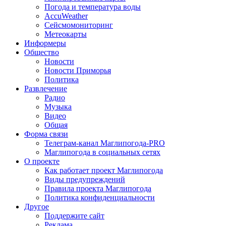
Погода и температура воды
AccuWeather
Сейсмомониторинг
Метеокарты
Информеры
Общество
Новости
Новости Приморья
Политика
Развлечение
Радио
Музыка
Видео
Общая
Форма связи
Телеграм-канал Маглипогода-PRO
Маглипогода в социальных сетях
О проекте
Как работает проект Маглипогода
Виды предупреждений
Правила проекта Маглипогода
Политика конфиденциальности
Другое
Поддержите сайт
Реклама