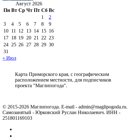
Август 2026
Пн
Вт
Ср
Чт
Пт
Сб
Вс
1
2
3
4
5
6
7
8
9
10
11
12
13
14
15
16
17
18
19
20
21
22
23
24
25
26
27
28
29
30
31
« Июл
Карта Приморского края, с географическим
расположением местности, для подписчиков
проекта "Маглипогода".
© 2015-2026 Маглипогода. E-mail - admin@maglipogoda.ru.
Самозанятый - Юрковский Руслан Николаевич. ИНН -
251801169103