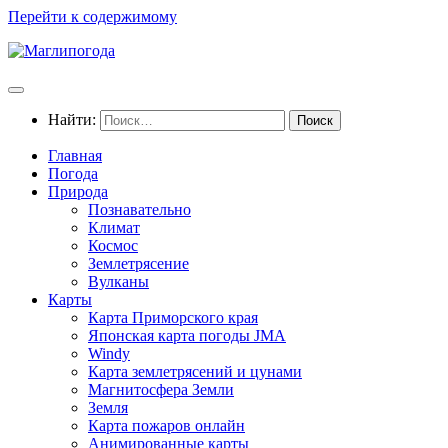
Перейти к содержимому
Найти:
Главная
Погода
Природа
Познавательно
Климат
Космос
Землетрясение
Вулканы
Карты
Карта Приморского края
Японская карта погоды JMA
Windy
Карта землетрясений и цунами
Магнитосфера Земли
Земля
Карта пожаров онлайн
Анимированные карты