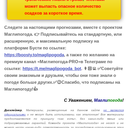
может выпасть опасное количество
осадков за короткое время.
Следите за настоящими прогнозами, вместе с проектом
Маглипогода. 👉 Подписывайтесь на стандартную, или
расширенную, и максимальную подписку на
платформе Бусти по ссылке:
https://boosty.to/maglipogoda
, а также по желанию на
премиум канал «Маглипогода-PRO»в Телеграме по
ссылке:
https://t.me/maglipogoda_bot
. 👨🏻‍💻 ✅Советуйте
своим знакомым и друзьям, чтобы они тоже знали о
погоде больше других.✅😉Спасибо, что подписаны на
Маглипогоду!👍
С Уважением,
Магли
погода
!
Дисклеймер.
Материалы, размещенные на данном сайте
не являются
официальными
и не могут быть использованы, как эталонные! Все материалы
предоставляются по принципу «как есть», без каких-либо явных или
подразумеваемых гарантий. Команда проекта «Маглипогода» не несет и не
может нести какую-либо ответственность за последствия использования этих