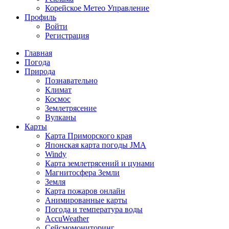
Корейское Метео Управление
Профиль
Войти
Регистрация
Главная
Погода
Природа
Познавательно
Климат
Космос
Землетрясение
Вулканы
Карты
Карта Приморского края
Японская карта погоды JMA
Windy
Карта землетрясений и цунами
Магнитосфера Земли
Земля
Карта пожаров онлайн
Анимированные карты
Погода и температура воды
AccuWeather
Сейсмомониторинг