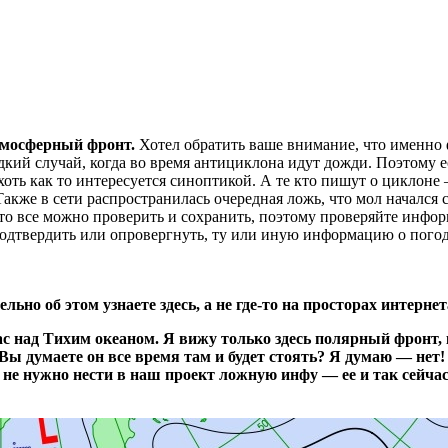
атмосферный фронт.
Хотел обратить ваше внимание, что именно 
едкий случай, когда во время антициклона идут дожди. Поэтому
 хоть как то интересуется синоптикой. А те кто пишут о циклоне
Также в сети распространилась очередная ложь, что мол начался 
что все можно проверить и сохранить, поэтому проверяйте инфо
подтвердить или опровергнуть, ту или иную информацию о погоде
ьно об этом узнаете здесь, а не где-то на просторах интернета
с над Тихим океаном. Я вижу только здесь полярный фронт, 
Вы думаете он все время там и будет стоять? Я думаю — нет!
 не нужно нести в наш проект ложную инфу — ее и так сейчас