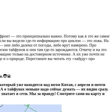
фронт — это принципиально важно. Потому как в это же самое
 если вы видели где-то информацию про циклон — это ложь. На
 — они либо далеки от погоды, либо врут намерено. Про
сезон тайфунов и они там где-то зарождаются. Отвечу и на это
рмацию только на достоверном источнике. А их уже почти не
 и о природе. Перестаньте вы читать эту «лабуду» про
.🧑‍💻
который уже находится над югом Китая, с апреля и почти
 А о тайфунах меньше надо сейчас думать — их видно сразу.
 хватает в сети. Мы за правду! Смотрите сами на карту и