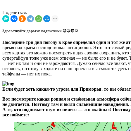
Поделиться:
Здравствуйте дорогие подписчики!😉🤝🧑‍💻
Последние три дня погоду в крае определял один и тот же 
время над краем господствовал антициклон. Этот тот самый р
всех картах это можно посмотреть и для архива сохранить, кто
супертайфун тоже уже всем отвечал — не было его и не будет. 
— нет их там и они не зарождаются. Думаю сейчас все знают, 
осталось, поэтому заходите на наш проект и вы сможете здесь 
тайфуны — нет их пока.
Если будет хоть какая-то угроза для Приморья, то вы обязател
Вот посмотрите какая ровная и стабильная атмосфера сейча
не двигается. Поэтому там и были сильнейшие наводнения. 
А те, кто поднимает шум из ничего — это «хайпы»! Поэтому
все поймете: