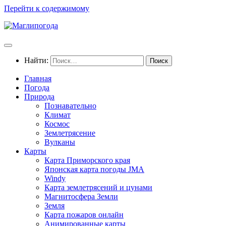
Перейти к содержимому
Найти:
Главная
Погода
Природа
Познавательно
Климат
Космос
Землетрясение
Вулканы
Карты
Карта Приморского края
Японская карта погоды JMA
Windy
Карта землетрясений и цунами
Магнитосфера Земли
Земля
Карта пожаров онлайн
Анимированные карты