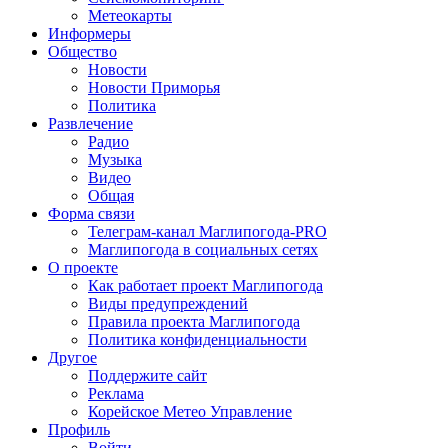
Метеокарты
Информеры
Общество
Новости
Новости Приморья
Политика
Развлечение
Радио
Музыка
Видео
Общая
Форма связи
Телеграм-канал Маглипогода-PRO
Маглипогода в социальных сетях
О проекте
Как работает проект Маглипогода
Виды предупреждений
Правила проекта Маглипогода
Политика конфиденциальности
Другое
Поддержите сайт
Реклама
Корейское Метео Управление
Профиль
Войти