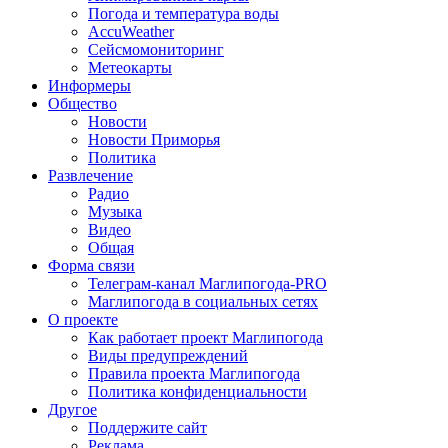
Погода и температура воды
AccuWeather
Сейсмомониторинг
Метеокарты
Информеры
Общество
Новости
Новости Приморья
Политика
Развлечение
Радио
Музыка
Видео
Общая
Форма связи
Телеграм-канал Маглипогода-PRO
Маглипогода в социальных сетях
О проекте
Как работает проект Маглипогода
Виды предупреждений
Правила проекта Маглипогода
Политика конфиденциальности
Другое
Поддержите сайт
Реклама