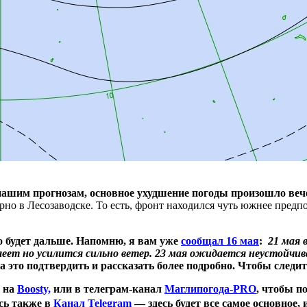
нашим прогнозам, основное ухудшение погоды произошло веч
но в Лесозаводске. То есть, фронт находился чуть южнее предпо
о будет дальше. Напомню, я вам уже
сообщал 16 мая
:
21 мая 
плеет но усилится сильно ветер. 23 мая ожидается неустойчи
ра это подтвердить и рассказать более подробно. Чтобы след
е на
Boosty,
или в телеграм-канал
Маглипогода-PRO
, чтобы п
сь также в
Канал Telegram
— здесь будет все самое основное,