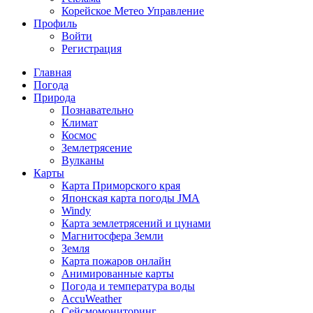
Корейское Метео Управление
Профиль
Войти
Регистрация
Главная
Погода
Природа
Познавательно
Климат
Космос
Землетрясение
Вулканы
Карты
Карта Приморского края
Японская карта погоды JMA
Windy
Карта землетрясений и цунами
Магнитосфера Земли
Земля
Карта пожаров онлайн
Анимированные карты
Погода и температура воды
AccuWeather
Сейсмомониторинг