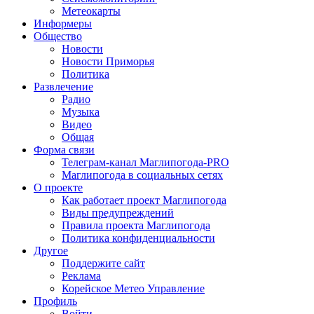
Метеокарты
Информеры
Общество
Новости
Новости Приморья
Политика
Развлечение
Радио
Музыка
Видео
Общая
Форма связи
Телеграм-канал Маглипогода-PRO
Маглипогода в социальных сетях
О проекте
Как работает проект Маглипогода
Виды предупреждений
Правила проекта Маглипогода
Политика конфиденциальности
Другое
Поддержите сайт
Реклама
Корейское Метео Управление
Профиль
Войти