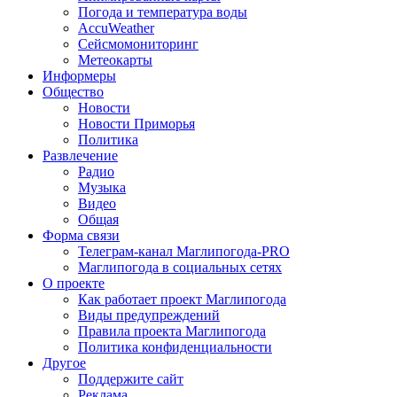
Погода и температура воды
AccuWeather
Сейсмомониторинг
Метеокарты
Информеры
Общество
Новости
Новости Приморья
Политика
Развлечение
Радио
Музыка
Видео
Общая
Форма связи
Телеграм-канал Маглипогода-PRO
Маглипогода в социальных сетях
О проекте
Как работает проект Маглипогода
Виды предупреждений
Правила проекта Маглипогода
Политика конфиденциальности
Другое
Поддержите сайт
Реклама