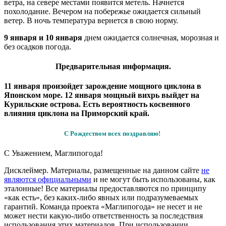
ветра, на севере местами появится метель. Начнется
похолодание. Вечером на побережье ожидается сильный
ветер. В ночь температура вернется в свою норму.
9 января и 10 января
днем ожидается солнечная, морозная и
без осадков погода.
Предварительная информация.
11 января произойдет зарождение мощного циклона в
Японском море. 12 января мощный вихрь выйдет на
Курильские острова. Есть вероятность косвенного
влияния циклона на Приморский край.
С Рождеством всех поздравляю!
С Уважением,
Магли
погода
!
Дисклеймер.
Материалы, размещенные на данном сайте
не
являются официальными
и не могут быть использованы, как
эталонные! Все материалы предоставляются по принципу
«как есть», без каких-либо явных или подразумеваемых
гарантий. Команда проекта «Маглипогода» не несет и не
может нести какую-либо ответственность за последствия
использования этих материалов. При использовании