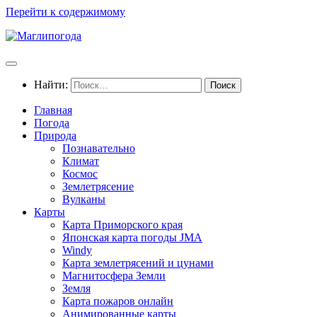
Перейти к содержимому
Найти:
Главная
Погода
Природа
Познавательно
Климат
Космос
Землетрясение
Вулканы
Карты
Карта Приморского края
Японская карта погоды JMA
Windy
Карта землетрясений и цунами
Магнитосфера Земли
Земля
Карта пожаров онлайн
Анимированные карты