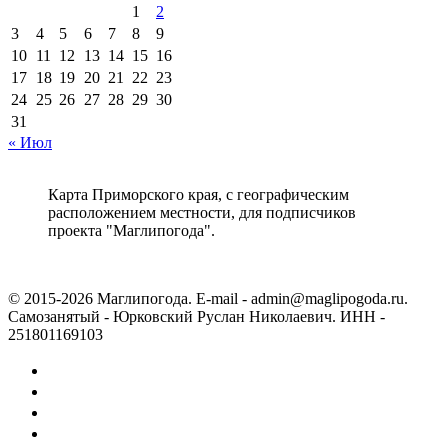
1
2
3
4
5
6
7
8
9
10
11
12
13
14
15
16
17
18
19
20
21
22
23
24
25
26
27
28
29
30
31
« Июл
Карта Приморского края, с географическим
расположением местности, для подписчиков
проекта "Маглипогода".
© 2015-2026 Маглипогода. E-mail - admin@maglipogoda.ru.
Самозанятый - Юрковский Руслан Николаевич. ИНН -
251801169103