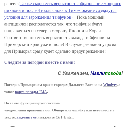
ранее: «
Также скоро есть вероятность образование мощного
циклона и после 4 июля снова в Тихом океане создадутся
условия для зарождения тайфунов».
Пока мощный
антициклон располагается так, что тайфуны будут
направляться на север в сторону Японии и Кореи.
Соответственно
есть вероятность выхода тайфунов на
Приморский край уже в июле! В случае реальной угрозы
для Приморья сразу будет сделано предупреждение!
Следите за погодой вместе с нами!
С Уважением,
Магли
погода
!
Погода в Приморском крае и городах Дальнего Вотока на
Windytv
,
а
.
также
карта погоды JMA
На сайте функционирует система
уведомления
п
равописания
.
Обнаружив ошибку или неточность в
тексте,
выделите ее
и нажмите Ctrl+Enter.