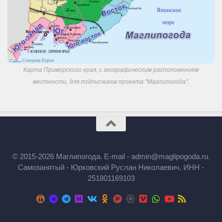
Карта Приморского края, с географическим расположением
местности, для подписчиков проекта "Маглипогода".
© 2015-2026 Маглипогода. E-mail - admin@maglipogoda.ru.
Самозанятый - Юрковский Руслан Николаевич. ИНН -
251801169103