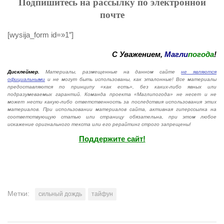
Подпишитесь на рассылку по электронной
почте
[wysija_form id=»1″]
С Уважением,
Магли
погода
!
Дисклеймер.
Материалы, размещенные на данном сайте
не являются
официальными
и не могут быть использованы, как эталонные! Все материалы
предоставляются по принципу «как есть», без каких-либо явных или
подразумеваемых гарантий. Команда проекта «Маглипогода» не несет и не
может нести какую-либо ответственность за последствия использования этих
материалов. При использовании материалов сайта, активная гиперссылка на
соответствующую статью или страницу обязательна, при этом любое
искажение оригнального текста или его рерайтинг строго запрещены!
Поддержите сайт!
Метки:
сильный дождь
тайфун