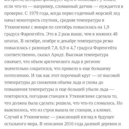
если что-то — например, сломанный датчик — нуждается в
проверке. С 1979 года, когда перво годичный морской лед
начал мониторить спутник, средняя температура в
Утквиягвике с января по сентябрь повысилась на 1,9
градуса Фаренгейта. Это в 2 раза выше, чем в нижних 48
штатах. В октябре, ноябре и декабре температура резко
повысилась с разницей 7,8, 6,9 и 4,7 градуса Фаренгейта
соответственно, сказал Арндт. Высокая температура
означает, что объем арктического льда в регионе
значительно сократился, что привело к еще большему
потеплению. И так как этот порочный круг — от высокой
температуры до снижения объема льда и снова до
повышения температуры и еще большей убыли льда —
повторился, погодная станция в Утквиягвике сделала то,
что должна была сделать: решила, что что-то сломалось. Но
выяснилось, что из строя вышла не станция, а климат.
Случай в Утквиягвике — ужасающий взгляд в будущее
остального мира. В описании 2010 года далекой деревни и