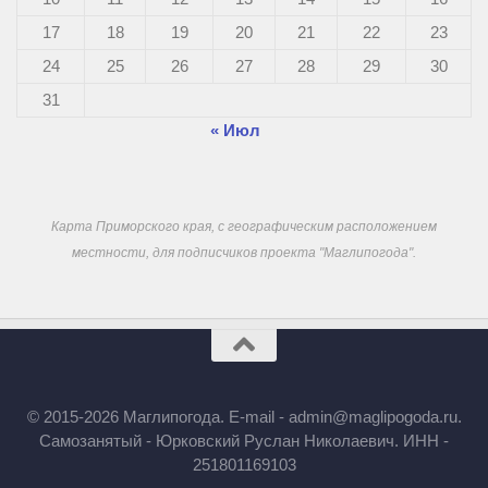
17
18
19
20
21
22
23
24
25
26
27
28
29
30
31
« Июл
Карта Приморского края, с географическим расположением
местности, для подписчиков проекта "Маглипогода".
© 2015-2026 Маглипогода. E-mail - admin@maglipogoda.ru.
Самозанятый - Юрковский Руслан Николаевич. ИНН -
251801169103