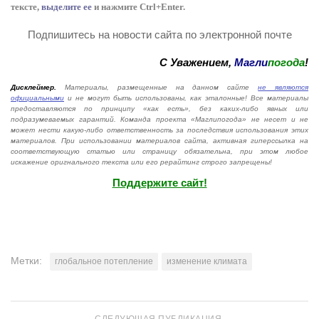
тексте,
выделите ее
и нажмите Ctrl+Enter.
Подпишитесь на новости сайта по электронной почте
С Уважением,
Магли
погода
!
Дисклеймер.
Материалы, размещенные на данном сайте
не являются
официальными
и не могут быть использованы, как эталонные! Все материалы
предоставляются по принципу «как есть», без каких-либо явных или
подразумеваемых гарантий. Команда проекта «Маглипогода» не несет и не
может нести какую-либо ответственность за последствия использования этих
материалов. При использовании материалов сайта, активная гиперссылка на
соответствующую статью или страницу обязательна, при этом любое
искажение оригнального текста или его рерайтинг строго запрещены!
Поддержите сайт!
Метки:
глобальное потепление
изменение климата