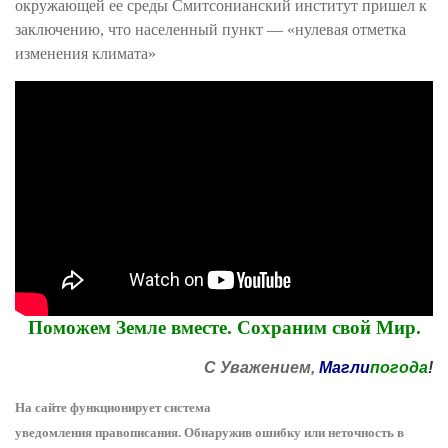
окружающей ее среды Смитсонианский институт пришел к
заключению, что населенный пункт — «нулевая отметка
изменения климата»
Поможем Земле вместе. Сохраним свой Мир.
С Уважением,
Магли
погода
!
На сайте функционирует система
уведомления
п
равописания
.
Обнаружив ошибку или неточность в