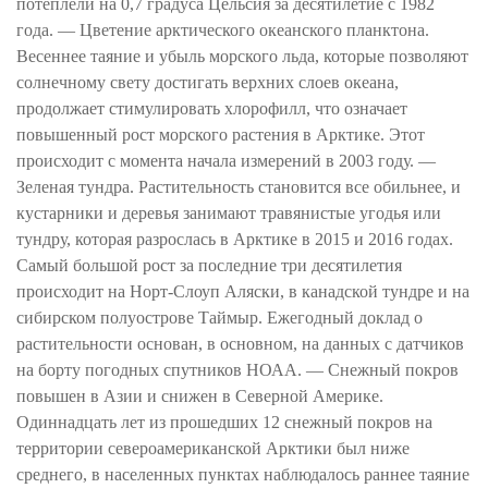
потеплели на 0,7 градуса Цельсия за десятилетие с 1982
года. — Цветение арктического океанского планктона.
Весеннее таяние и убыль морского льда, которые позволяют
солнечному свету достигать верхних слоев океана,
продолжает стимулировать хлорофилл, что означает
повышенный рост морского растения в Арктике. Этот
происходит с момента начала измерений в 2003 году. —
Зеленая тундра. Растительность становится все обильнее, и
кустарники и деревья занимают травянистые угодья или
тундру, которая разрослась в Арктике в 2015 и 2016 годах.
Самый большой рост за последние три десятилетия
происходит на Норт-Слоуп Аляски, в канадской тундре и на
сибирском полуострове Таймыр. Ежегодный доклад о
растительности основан, в основном, на данных с датчиков
на борту погодных спутников НОАА. — Снежный покров
повышен в Азии и снижен в Северной Америке.
Одиннадцать лет из прошедших 12 снежный покров на
территории североамериканской Арктики был ниже
среднего, в населенных пунктах наблюдалось раннее таяние