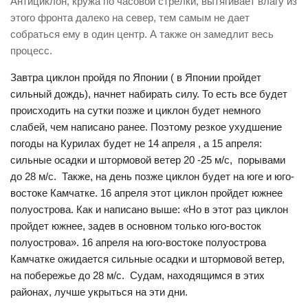
Антициклон, кружа по часовой стрелки, вытягивает влагу из
этого фронта далеко на север, тем самым не дает
собраться ему в один центр. А также он замедлит весь
процесс.
Завтра циклон пройдя по Японии ( в Японии пройдет
сильный дождь), начнет набирать силу. То есть все будет
происходить на сутки позже и циклон будет немного
слабей, чем написано ранее. Поэтому резкое ухудшение
погоды на Курилах будет не 14 апреля , а 15 апреля:
сильные осадки и штормовой ветер 20 -25 м/с, порывами
до 28 м/с. Также, на день позже циклон будет на юге и юго-
востоке Камчатке. 16 апреля этот циклон пройдет южнее
полуострова. Как и написано выше: «Но в этот раз циклон
пройдет южнее, задев в основном только юго-восток
полуострова». 16 апреля на юго-востоке полуострова
Камчатке ожидается сильные осадки и штормовой ветер,
на побережье до 28 м/с. Судам, находящимся в этих
районах, лучше укрыться на эти дни.