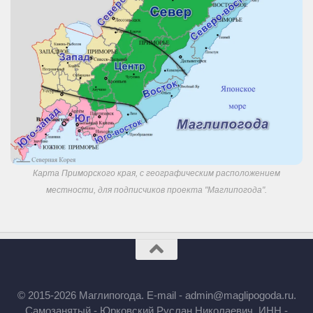
Карта Приморского края, с географическим расположением
местности, для подписчиков проекта "Маглипогода".
© 2015-2026 Маглипогода. E-mail - admin@maglipogoda.ru.
Самозанятый - Юрковский Руслан Николаевич. ИНН -