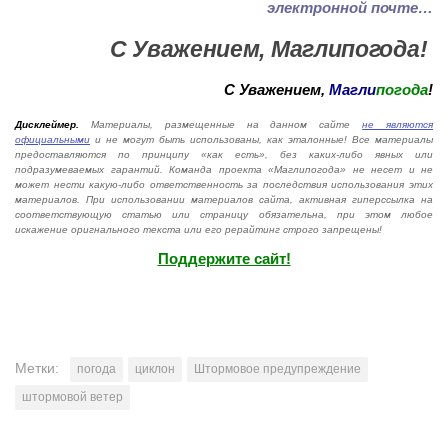
электронной почте…
С Уважением, Маглипогода!
С Уважением,
Магли
погода
!
Дисклеймер.
Материалы, размещенные на данном сайте
не являются
официальными
и не могут быть использованы, как эталонные! Все материалы
предоставляются по принципу «как есть», без каких-либо явных или
подразумеваемых гарантий. Команда проекта «Маглипогода» не несет и не
может нести какую-либо ответственность за последствия использования этих
материалов. При использовании материалов сайта, активная гиперссылка на
соответствующую статью или страницу обязательна, при этом любое
искажение оригнального текста или его рерайтинг строго запрещены!
Поддержите сайт!
Метки:
погода
циклон
Штормовое предупреждение
штормовой ветер