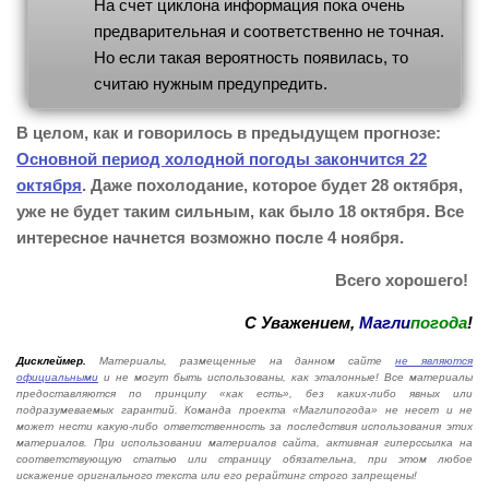
На счет циклона информация пока очень
предварительная и соответственно не точная.
Но если такая вероятность появилась, то
считаю нужным предупредить.
В целом, как и говорилось в предыдущем прогнозе:
Основной период холодной погоды закончится 22
октября
. Даже похолодание, которое будет 28 октября,
уже не будет таким сильным, как было 18 октября. Все
интересное начнется возможно после 4 ноября.
Всего хорошего!
С Уважением,
Магли
погода
!
Дисклеймер.
Материалы, размещенные на данном сайте
не являются
официальными
и не могут быть использованы, как эталонные! Все материалы
предоставляются по принципу «как есть», без каких-либо явных или
подразумеваемых гарантий. Команда проекта «Маглипогода» не несет и не
может нести какую-либо ответственность за последствия использования этих
материалов. При использовании материалов сайта, активная гиперссылка на
соответствующую статью или страницу обязательна, при этом любое
искажение оригнального текста или его рерайтинг строго запрещены!