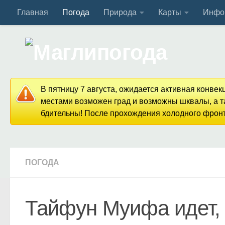
Главная
Погода
Природа
Карты
Инфо
Перейти к содержимому
В пятницу 7 августа, ожидается активная конве
местами возможен град и возможны шквалы, а та
бдительны! После прохождения холодного фронта
ПОГОДА
Тайфун Муифа идет, 