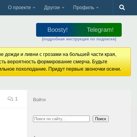
О проекте
Другое
Профиль
Boosty!
Telegram!
(подробная инструкция по подписке)
е дожди и ливни с грозами на большей части края,
Есть вероятность формирование смерча. Будьте
сильное похолодание. Придут первые звоночки осени.
1
Войти
Поиск
Поиск