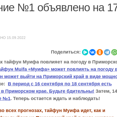
ние №1 объявлено на 1
ЕНО
15.09.2022
Поделиться:
как тайфун Муифа повлияет на погоду в Приморск
тайфун Muifa «Муифа» может повлиять на погоду 
ун может выйти на Приморский край в виде мощн
зже:
В период с 16 сентября по 18 сентября есть
 в Приморском крае. Будьте бдительны!
Затем, 1
е №1
. Теперь остается ждать и наблюдать!
о всех прогнозах, тайфун Муифа идет, как и