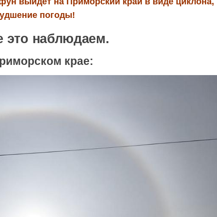
йфун выйдет на Приморский край в виде циклона,
худшение погоды!
е это наблюдаем.
Приморском крае: