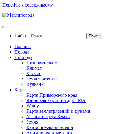
Перейти к содержимому
Найти:
Главная
Погода
Природа
Познавательно
Климат
Космос
Землетрясение
Вулканы
Карты
Карта Приморского края
Японская карта погоды JMA
Windy
Карта землетрясений и цунами
Магнитосфера Земли
Земля
Карта пожаров онлайн
Анимированные карты