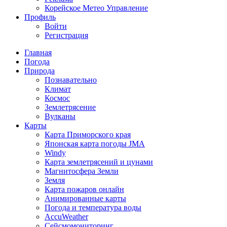
Корейское Метео Управление
Профиль
Войти
Регистрация
Главная
Погода
Природа
Познавательно
Климат
Космос
Землетрясение
Вулканы
Карты
Карта Приморского края
Японская карта погоды JMA
Windy
Карта землетрясений и цунами
Магнитосфера Земли
Земля
Карта пожаров онлайн
Анимированные карты
Погода и температура воды
AccuWeather
Сейсмомониторинг