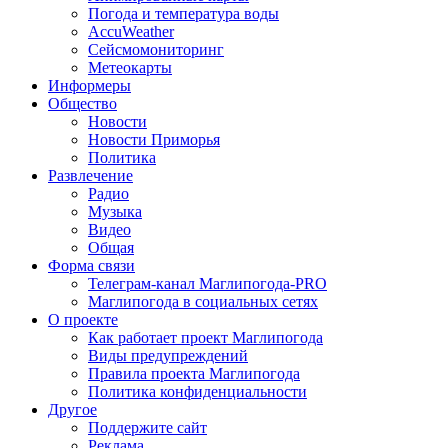
Погода и температура воды
AccuWeather
Сейсмомониторинг
Метеокарты
Информеры
Общество
Новости
Новости Приморья
Политика
Развлечение
Радио
Музыка
Видео
Общая
Форма связи
Телеграм-канал Маглипогода-PRO
Маглипогода в социальных сетях
О проекте
Как работает проект Маглипогода
Виды предупреждений
Правила проекта Маглипогода
Политика конфиденциальности
Другое
Поддержите сайт
Реклама