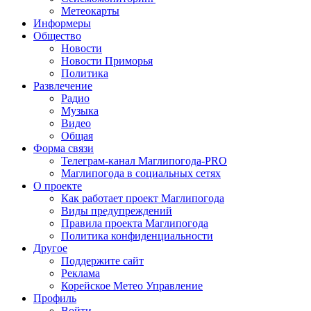
Метеокарты
Информеры
Общество
Новости
Новости Приморья
Политика
Развлечение
Радио
Музыка
Видео
Общая
Форма связи
Телеграм-канал Маглипогода-PRO
Маглипогода в социальных сетях
О проекте
Как работает проект Маглипогода
Виды предупреждений
Правила проекта Маглипогода
Политика конфиденциальности
Другое
Поддержите сайт
Реклама
Корейское Метео Управление
Профиль
Войти