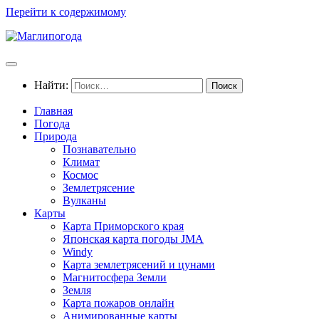
Перейти к содержимому
Найти:
Главная
Погода
Природа
Познавательно
Климат
Космос
Землетрясение
Вулканы
Карты
Карта Приморского края
Японская карта погоды JMA
Windy
Карта землетрясений и цунами
Магнитосфера Земли
Земля
Карта пожаров онлайн
Анимированные карты