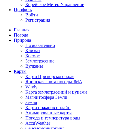
Корейское Метео Управление
Профиль
Войти
Регистрация
Главная
Погода
Природа
Познавательно
Климат
Космос
Землетрясение
Вулканы
Карты
Карта Приморского края
Японская карта погоды JMA
Windy
Карта землетрясений и цунами
Магнитосфера Земли
Земля
Карта пожаров онлайн
Анимированные карты
Погода и температура воды
AccuWeather
Сейсмомониторинг