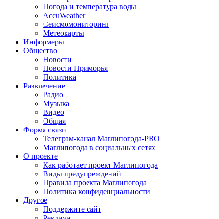
Погода и температура воды
AccuWeather
Сейсмомониторинг
Метеокарты
Информеры
Общество
Новости
Новости Приморья
Политика
Развлечение
Радио
Музыка
Видео
Общая
Форма связи
Телеграм-канал Маглипогода-PRO
Маглипогода в социальных сетях
О проекте
Как работает проект Маглипогода
Виды предупреждений
Правила проекта Маглипогода
Политика конфиденциальности
Другое
Поддержите сайт
Реклама