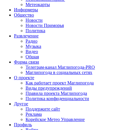
Метеокарты
Информеры
Общество
Новости
Новости Приморья
Политика
Развлечение
Радио
Музыка
Видео
Общая
Форма связи
Телеграм-канал Маглипогода-PRO
Маглипогода в социальных сетях
О проекте
Как работает проект Маглипогода
Виды предупреждений
Правила проекта Маглипогода
Политика конфиденциальности
Другое
Поддержите сайт
Реклама
Корейское Метео Управление
Профиль
Войти