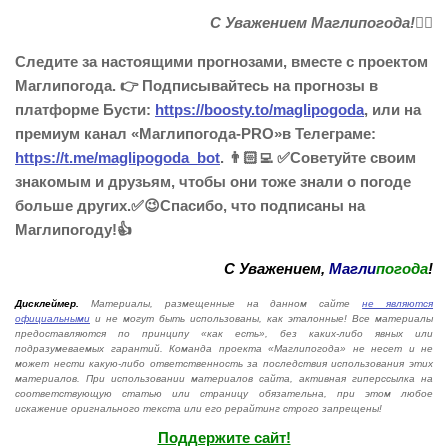
С Уважением Маглипогода!🙋‍♂️
Следите за настоящими прогнозами, вместе с проектом
Маглипогода. 👉 Подписывайтесь на прогнозы в
платформе Бусти:
https://boosty.to/maglipogoda
, или на
премиум канал «Маглипогода-PRO»в Телеграме:
https://t.me/maglipogoda_bot
. 👨🏻‍💻 ✅Советуйте своим
знакомым и друзьям, чтобы они тоже знали о погоде
больше других.✅😉Спасибо, что подписаны на
Маглипогоду!👍
С Уважением,
Магли
погода
!
Дисклеймер.
Материалы, размещенные на данном сайте
не являются
официальными
и не могут быть использованы, как эталонные! Все материалы
предоставляются по принципу «как есть», без каких-либо явных или
подразумеваемых гарантий. Команда проекта «Маглипогода» не несет и не
может нести какую-либо ответственность за последствия использования этих
материалов. При использовании материалов сайта, активная гиперссылка на
соответствующую статью или страницу обязательна, при этом любое
искажение оригнального текста или его рерайтинг строго запрещены!
Поддержите сайт!