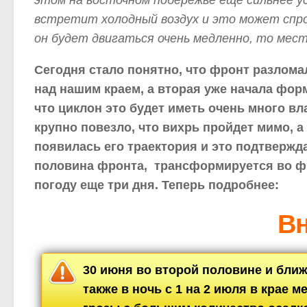
этом на восточном побережье еще сильнее у
встретит холодный воздух и это может спр
он будет двигаться очень медленно, то мес
Сегодня стало понятно, что фронт разломал
над нашим краем, а вторая уже начала фор
что циклон это будет иметь очень много вл
крупно повезло, что вихрь пройдет мимо, а
появилась его траектория и это подтвержд
половина фронта, трансформируется во ф
погоду еще три дня. Теперь подробнее:
Вн
30 июня во второй половине и ближе
также в ночь с 1 на 2 июля в крае 