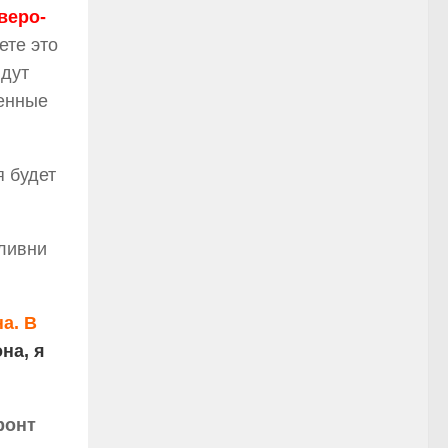
веро-
ете это
йдут
менные
я будет
 ливни
а. В
на, я
ронт