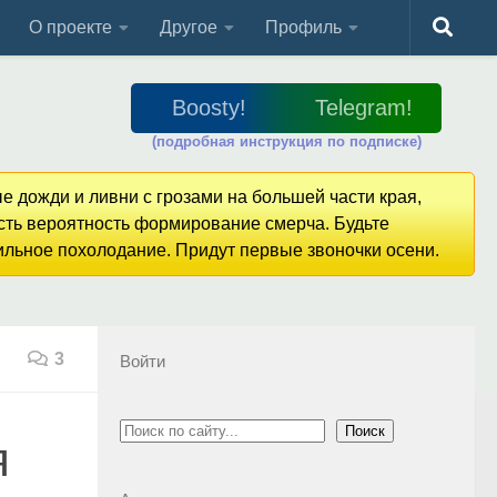
О проекте
Другое
Профиль
Boosty!
Telegram!
(подробная инструкция по подписке)
е дожди и ливни с грозами на большей части края,
Есть вероятность формирование смерча. Будьте
сильное похолодание. Придут первые звоночки осени.
3
Войти
Поиск
Поиск
я