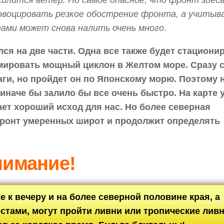
силится ветер. Но самое опасное, что фронт здес
овоцировать резкое обострение фронта, а учитыв
тами может снова налить очень много
.
ся на две части. Одна все также будет стациони
мировать мощный циклон в Желтом море. Сразу с
аги, но пройдет он по Японскому морю. Поэтому 
 иначе бы залило бы все очень быстро. На карте 
ает хороший исход для нас. Но более северная
ронт умеренных широт и продолжит определять
имание!
 к вечеру и на более северной половине края, а
местами, могут пройти ливни или тропические ливн