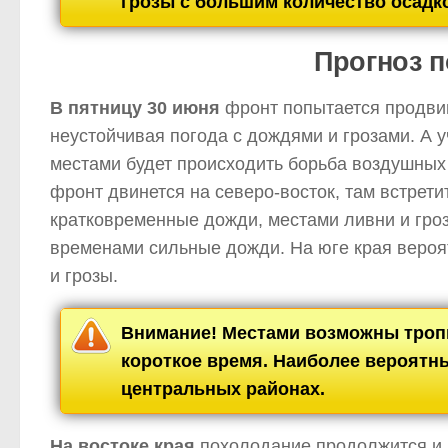
грозы с большим количество осадко
Прогноз п
В пятницу 30 июня
фронт попытается продвину
неустойчивая погода с дождями и грозами. А у
местами будет происходить борьба воздушных
фронт двинется на северо-восток, там встрети
кратковременные дожди, местами ливни и гроз
временами сильные дожди. На юге края вероя
и грозы.
Внимание! Местами возможны тропи
короткое время. Наиболее вероятны
центральных районах.
На востоке края
похолодание продолжится и д