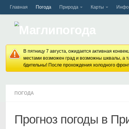
Главная
Погода
Природа
Карты
Инфо
Перейти к содержимому
В пятницу 7 августа, ожидается активная конве
местами возможен град и возможны шквалы, а та
бдительны! После прохождения холодного фронта
ПОГОДА
Прогноз погоды в Пр