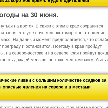
в за короткое время. Будьте бдительны!
огоды на 30 июня.
ться на восток. В связи с этим в крае сохранится
читывая, что уже начнется охотоморское вторжение, 
 масс. На данный момент предполагается, что осла
т преграду и остановится. Поэтому в крае пройдут
ы, на северо-востоке и на севере края пройдут дожд
тность дождей меньше, но тоже местами могут быть
ческие ливни с большим количестве осадков за
 опасные явления на севере и в местами
ухота исчезнет там полностью. При этом на восточ