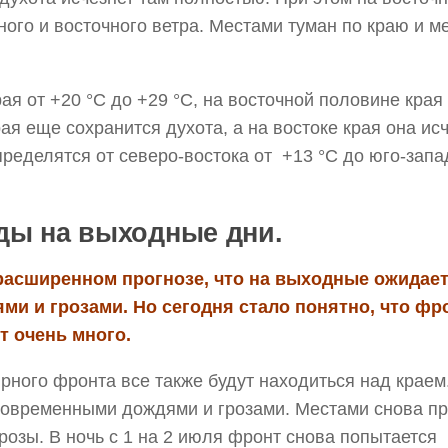
ого и восточного ветра. Местами туман по краю и м
ая от +20 °С до +29 °С, на восточной половине края
ая еще сохранится духота, а на востоке края она исч
ределятся от северо-востока от +13 °С до юго-запа
оды на выходные дни.
 расширенном прогнозе, что на выходные ожидае
и и грозами. Но сегодня стало понятно, что фр
т очень много.
рного фронта все также будут находиться над краем
тковременными дождями и грозами. Местами снова п
розы. В ночь с 1 на 2 июля фронт снова попытается