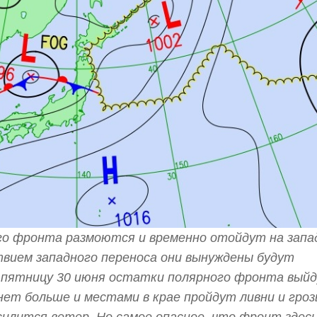
о фронта размоются и временно отойдут на запад
твием западного переноса они вынуждены будут
 В пятницу 30 июня остатки полярного фронта вый
нет больше и местами в крае пройдут ливни и гроз