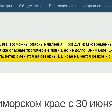
рмеры
Общество
Развлечение
Форма связи
кция и возможны опасные явления. Пройдут кратковременны
кже опасные тропические ливни, но не долго. Внимание! 
, ветер сменится на северный. В крае начнется резкое и 
иморском крае с 30 июн