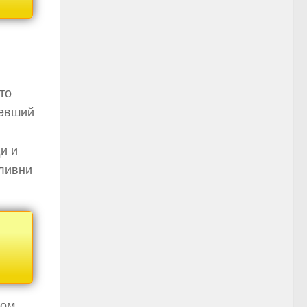
то
бевший
и и
 ливни
ном