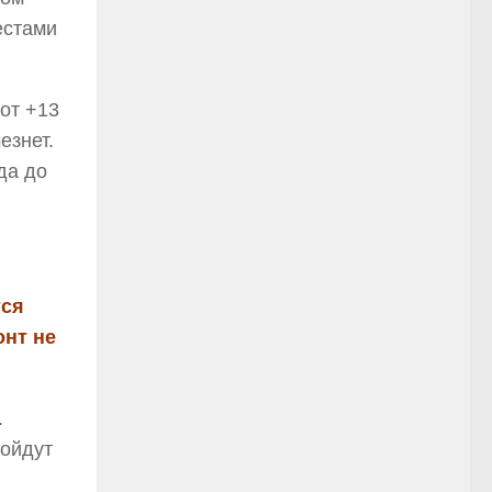
естами
 от +13
езнет.
да до
тся
онт не
.
ройдут