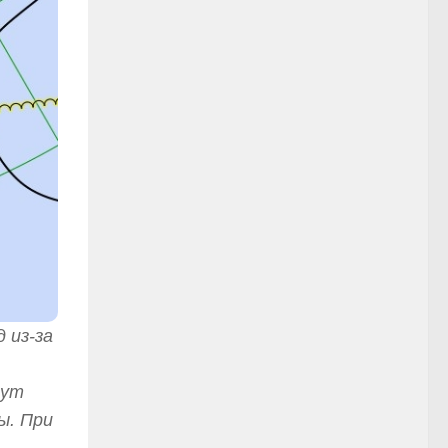
 из-за
дут
ы. При