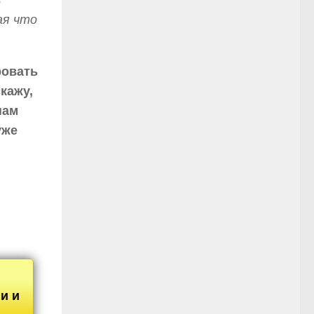
ь
ая что
ровать
кажу,
нам
уже
и и