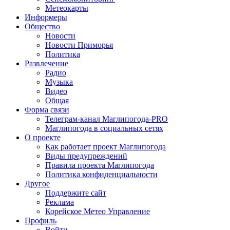
Метеокарты
Информеры
Общество
Новости
Новости Приморья
Политика
Развлечение
Радио
Музыка
Видео
Общая
Форма связи
Телеграм-канал Маглипогода-PRO
Маглипогода в социальных сетях
О проекте
Как работает проект Маглипогода
Виды предупреждений
Правила проекта Маглипогода
Политика конфиденциальности
Другое
Поддержите сайт
Реклама
Корейское Метео Управление
Профиль
Войти