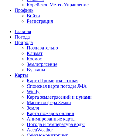
Корейское Метео Управление
Профиль
Войти
Регистрация
Главная
Погода
Природа
Познавательно
Климат
Космос
Землетрясение
Вулканы
Карты
Карта Приморского края
Японская карта погоды JMA
Windy
Карта землетрясений и цунами
Магнитосфера Земли
Земля
Карта пожаров онлайн
Анимированные карты
Погода и температура воды
AccuWeather
Сейсмомониторинг