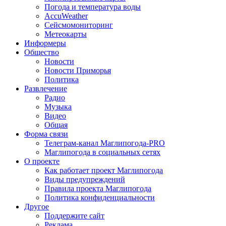
Погода и температура воды
AccuWeather
Сейсмомониторинг
Метеокарты
Информеры
Общество
Новости
Новости Приморья
Политика
Развлечение
Радио
Музыка
Видео
Общая
Форма связи
Телеграм-канал Маглипогода-PRO
Маглипогода в социальных сетях
О проекте
Как работает проект Маглипогода
Виды предупреждений
Правила проекта Маглипогода
Политика конфиденциальности
Другое
Поддержите сайт
Реклама