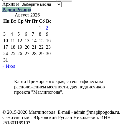
Архивы
Радио Рекорд
Август 2026
Пн
Вт
Ср
Чт
Пт
Сб
Вс
1
2
3
4
5
6
7
8
9
10
11
12
13
14
15
16
17
18
19
20
21
22
23
24
25
26
27
28
29
30
31
« Июл
Карта Приморского края, с географическим
расположением местности, для подписчиков
проекта "Маглипогода".
© 2015-2026 Маглипогода. E-mail - admin@maglipogoda.ru.
Самозанятый - Юрковский Руслан Николаевич. ИНН -
251801169103