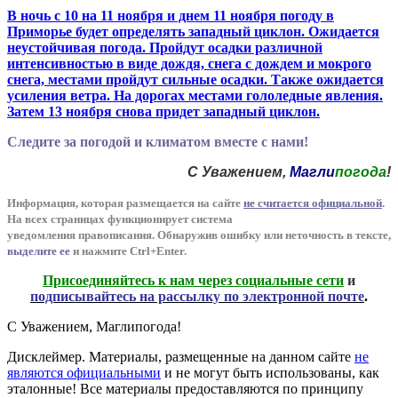
В ночь с 10 на 11 ноября и днем 11 ноября погоду в
Приморье будет определять западный циклон. Ожидается
неустойчивая погода. Пройдут осадки различной
интенсивностью в виде дождя, снега с дождем и мокрого
снега, местами пройдут сильные осадки. Также ожидается
усиления ветра. На дорогах местами гололедные явления.
Затем 13 ноября снова придет западный циклон.
Следите за погодой и климатом вместе с нами!
С Уважением,
Магли
погода
!
Информация, которая размещается на сайте
не считается официальной
.
На всех страницах функционирует система
уведомления
п
равописания
.
Обнаружив ошибку или неточность в тексте,
выделите ее
и нажмите Ctrl+Enter
.
Присоединяйтесь к нам через социальные сети
и
подписывайтесь на рассылку по электронной почте
.
С Уважением,
Магли
погода
!
Дисклеймер.
Материалы, размещенные на данном сайте
не
являются официальными
и не могут быть использованы, как
эталонные! Все материалы предоставляются по принципу