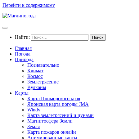
Перейти к содержимому
Найти:
Главная
Погода
Природа
Познавательно
Климат
Космос
Землетрясение
Вулканы
Карты
Карта Приморского края
Японская карта погоды JMA
Windy
Карта землетрясений и цунами
Магнитосфера Земли
Земля
Карта пожаров онлайн
Анимированные карты