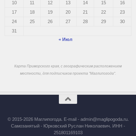
10
11
12
13
14
15
16
17
18
19
20
21
22
23
24
25
26
27
28
29
30
31
« Июл
Карта Приморского края, с географическим расположением
местности, для подписчиков проекта "Маглипогода".
© 2015-2026 Маглипогода. E-mail - admin@maglipogoda.ru.
Самозанятый - Юрковский Руслан Николаевич. ИНН -
251801169103