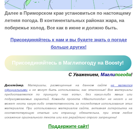
Далее в Приморском крае установиться по настоящему
летняя погода. В континентальных районах жара, на
побережье холод. Все как в июне и должно быть.
Присоединяйтесь к нам и вы будете знать о погоде
больше других!
Присоединяйтесь в Маглипогоду на Boosty!
С Уважением,
Магли
погода
!
Дисклеймер.
Материалы, размещенные на данном сайте
не являются
официальными
и не могут быть использованы, как эталонные! Все материалы
предоставляются по принципу «как есть», без каких-либо явных или
подразумеваемых гарантий. Команда проекта «Маглипогода» не несет и не
может нести какую-либо ответственность за последствия использования этих
материалов. При использовании материалов сайта, активная гиперссылка на
соответствующую статью или страницу обязательна, при этом любое
искажение оригнального текста или его рерайтинг строго запрещены!
Поддержите сайт!