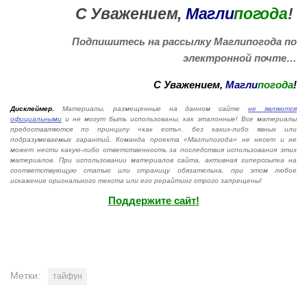
С Уважением,
Магли
погода
!
Подпишитесь на рассылку Маглипогода по
электронной почте…
С Уважением,
Магли
погода
!
Дисклеймер.
Материалы, размещенные на данном сайте
не являются
официальными
и не могут быть использованы, как эталонные! Все материалы
предоставляются по принципу «как есть», без каких-либо явных или
подразумеваемых гарантий. Команда проекта «Маглипогода» не несет и не
может нести какую-либо ответственность за последствия использования этих
материалов. При использовании материалов сайта, активная гиперссылка на
соответствующую статью или страницу обязательна, при этом любое
искажение оригнального текста или его рерайтинг строго запрещены!
Поддержите сайт!
Метки:
тайфун