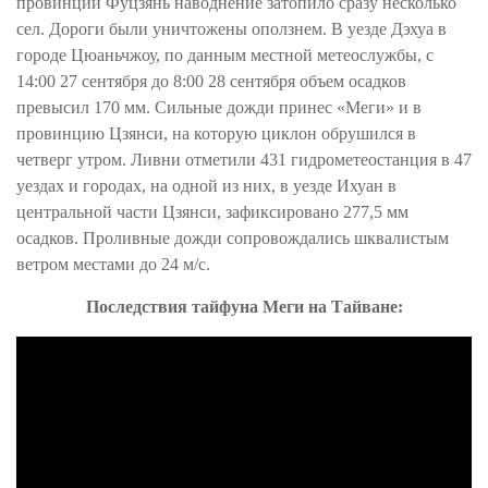
провинции Фуцзянь наводнение затопило сразу несколько
сел. Дороги были уничтожены оползнем. В уезде Дэхуа в
городе Цюаньчжоу, по данным местной метеослужбы, с
14:00 27 сентября до 8:00 28 сентября объем осадков
превысил 170 мм. Сильные дожди принес «Меги» и в
провинцию Цзянси, на которую циклон обрушился в
четверг утром. Ливни отметили 431 гидрометеостанция в 47
уездах и городах, на одной из них, в уезде Ихуан в
центральной части Цзянси, зафиксировано 277,5 мм
осадков. Проливные дожди сопровождались шквалистым
ветром местами до 24 м/с.
Последствия тайфуна Меги на Тайване: