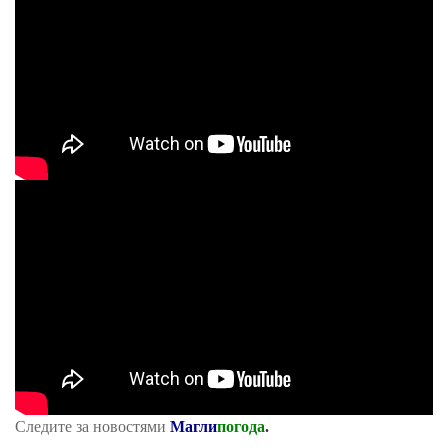
Следите за новостями
Магли
погода
.