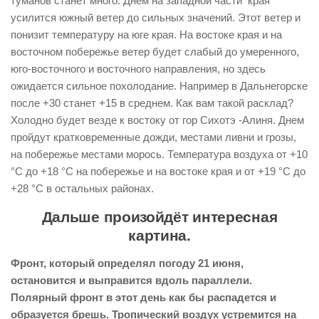
туманов станет много. Днем на западной части края
усилится южный ветер до сильных значений. Этот ветер и
понизит температуру на юге края. На востоке края и на
восточном побережье ветер будет слабый до умеренного,
юго-восточного и восточного направления, но здесь
ожидается сильное похолодание. Например в Дальнегорске
после +30 станет +15 в среднем. Как вам такой расклад?
Холодно будет везде к востоку от гор Сихотэ -Алиня. Днем
пройдут кратковременные дожди, местами ливни и грозы,
на побережье местами морось. Температура воздуха от +10
°С до +18 °С на побережье и на востоке края и от +19 °С до
+28 °С в остальных районах.
Дальше произойдёт интересная
картина.
Фронт, который определял погоду 21 июня,
остановится и выправится вдоль параллели.
Полярный фронт в этот день как бы распадется и
образуется брешь. Тропический воздух устремится на