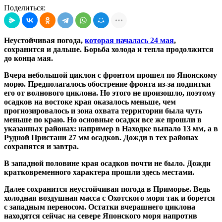
Поделиться:
Неустойчивая погода,
которая началась 24 мая
,
сохранится и дальше. Борьба холода и тепла продолжится
до конца мая.
Вчера небольшой циклон с фронтом прошел по Японскому
морю. Предполагалось обострение фронта из-за подпитки
его от волнового циклона. Но этого не произошло, поэтому
осадков на востоке края оказалось меньше, чем
прогнозировалось и зона охвата территории была чуть
меньше по краю. Но основные осадки все же прошли в
указанных районах: например в Находке выпало 13 мм, а в
Рудной Пристани 27 мм осадков. Дожди в тех районах
сохранятся и завтра.
В западной половине края осадков почти не было. Дожди
кратковременного характера прошли здесь местами.
Далее сохранится неустойчивая погода в Приморье. Ведь
холодная воздушная масса с Охотского моря так и борется
с западным переносом. Остатки вчерашнего циклона
находятся сейчас на севере Японского моря напротив