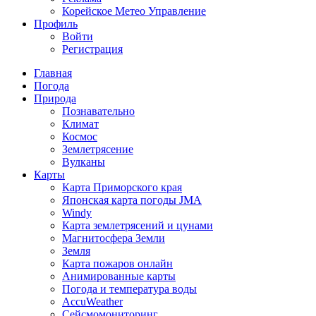
Корейское Метео Управление
Профиль
Войти
Регистрация
Главная
Погода
Природа
Познавательно
Климат
Космос
Землетрясение
Вулканы
Карты
Карта Приморского края
Японская карта погоды JMA
Windy
Карта землетрясений и цунами
Магнитосфера Земли
Земля
Карта пожаров онлайн
Анимированные карты
Погода и температура воды
AccuWeather
Сейсмомониторинг