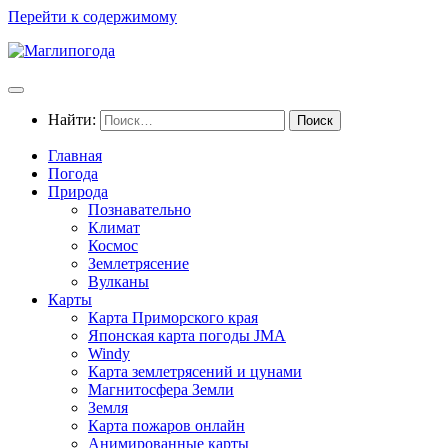
Перейти к содержимому
Найти:
Главная
Погода
Природа
Познавательно
Климат
Космос
Землетрясение
Вулканы
Карты
Карта Приморского края
Японская карта погоды JMA
Windy
Карта землетрясений и цунами
Магнитосфера Земли
Земля
Карта пожаров онлайн
Анимированные карты