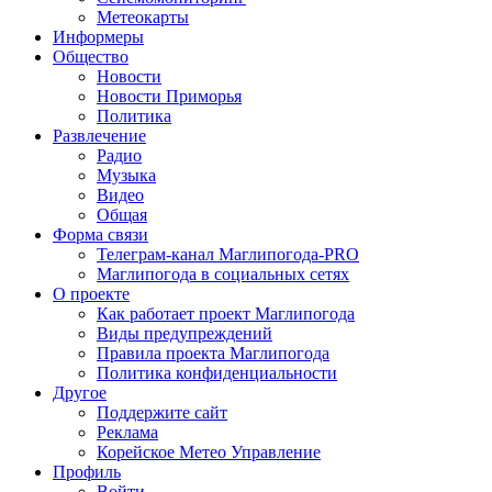
Метеокарты
Информеры
Общество
Новости
Новости Приморья
Политика
Развлечение
Радио
Музыка
Видео
Общая
Форма связи
Телеграм-канал Маглипогода-PRO
Маглипогода в социальных сетях
О проекте
Как работает проект Маглипогода
Виды предупреждений
Правила проекта Маглипогода
Политика конфиденциальности
Другое
Поддержите сайт
Реклама
Корейское Метео Управление
Профиль
Войти