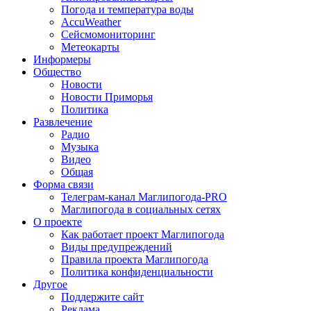
Погода и температура воды
AccuWeather
Сейсмомониторинг
Метеокарты
Информеры
Общество
Новости
Новости Приморья
Политика
Развлечение
Радио
Музыка
Видео
Общая
Форма связи
Телеграм-канал Маглипогода-PRO
Маглипогода в социальных сетях
О проекте
Как работает проект Маглипогода
Виды предупреждений
Правила проекта Маглипогода
Политика конфиденциальности
Другое
Поддержите сайт
Реклама