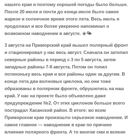
нашего края и поэтому хорошей погоды было больше.
После 20 июля и почти до конца июля было самое
жаркое и солнечное время этого лета. Весь июль я
продолжал и все более уверенно напоминал о
возможном наводнении в августе. ☀️🌤️
3 августа на Приморский край вышел полярный фронт
и стационировал у нас весь август. Сначала он затопил
северные районы в период с 3 по 5 августа, затем
западные районы 7-8 августа. Потом он топил
потихоньку весь края и все районы один за другим. В
конце лета два волновых циклона, но они тоже
образованы в полярном фронте, обрушились на наш
край. У нас на проекте было объявлено даже
предупреждение №2. От этих циклонов больше всего
пострадал Хасанский район. В итоге: во всем
Приморском крае произошло серьезное наводнение. И
самое главное — наводнение в крае по причине
влияния полярного фронта. А то многие сми и всякие