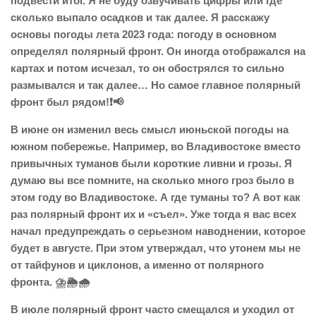
подвести итог. Я не буду озвучивать цифры или где
сколько выпало осадков и так далее. Я расскажу
основы погоды лета 2023 года: погоду в основном
определял полярный фронт. Он иногда отображался на
картах и потом исчезал, то он обострялся то сильно
размывался и так далее… Но самое главное полярный
фронт был рядом!❗📢
В июне он изменил весь смысл июньской погоды на
южном побережье. Например, во Владивостоке вместо
привычных туманов были короткие ливни и грозы. Я
думаю вы все помните, на сколько много гроз было в
этом году во Владивостоке. А где туманы то? А вот как
раз полярный фронт их и «съел». Уже тогда я вас всех
начал предупреждать о серьезном наводнении, которое
будет в августе. При этом утверждал, что утонем мы не
от тайфунов и циклонов, а именно от полярного
фронта. ⛈️🌦️🌧️
В июле полярный фронт часто смещался и уходил от