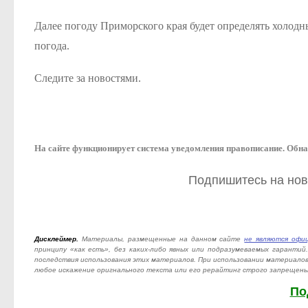
Далее погоду Приморского края будет определять холодн
погода.
Следите за новостями.
На сайте функционирует система уведомления
п
равописание
.
Обна
Подпишитесь на ново
Дисклеймер.
Материалы, размещенные на данном сайте
не являются офи
принципу «как есть», без каких-либо явных или подразумеваемых гаранти
последствия использования этих материалов. При использовании материало
любое искажение оригнального текста или его рерайтинг строго запрещены
По