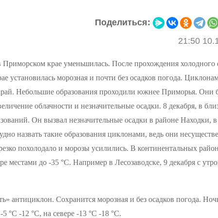
Поделиться:
21:50 10.
в Приморском крае уменьшилась. После прохождения холодного 
рае установилась морозная и почти без осадков погода. Циклонам
край. Небольшие образования проходили южнее Приморья. Они 
величение облачности и незначительные осадки. 8 декабря, в бли
ований. Он вызвал незначительные осадки в районе Находки, в
удно назвать такие образования циклонами, ведь они несуществ
резко похолодало и морозы усилились. В континентальных райо
ере местами до -35 °С. Например в Лесозаводске, 9 декабря с утр
ить» антициклон. Сохранится морозная и без осадков погода. Но
 °С -12 °С, на севере -13 °С -18 °С.