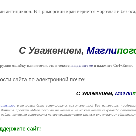
ый антициклон. В Приморский край вернется морозная и без оса
С Уважением,
Магли
пог
ружив ошибку или неточность в тексте,
выделите ее
и нажмите Ctrl+Enter.
сти сайта по электронной почте!
С Уважением,
Магли
п
циальными
и не могут быть использованы, как эталонные! Все материалы предоста
й. Команда проекта «Маглипогода» не несет и не может нести какую-либо ответст
в сайта, активная гиперссылка на соответствующую статью или страницу обязательн
!
ддержите сайт!