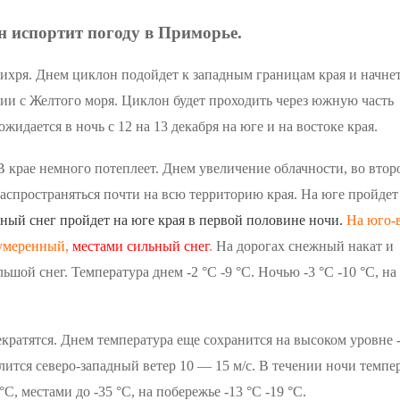
 испортит погоду в Приморье.
 вихря. Днем циклон подойдет к западным границам края и начне
гии с Желтого моря. Циклон будет проходить через южную часть
идается в ночь с 12 на 13 декабря на юге и на востоке края.
В крае немного потеплеет. Днем увеличение облачности, во втор
распространяться почти на всю территорию края. На юге пройдет
ный снег пройдет на юге края в первой половине ночи.
На юго-в
 умеренный,
местами сильный снег
.
На дорогах снежный накат и
шой снег. Температура днем -2 °С -9 °С. Ночью -3 °С -10 °С, на
кратятся. Днем температура еще сохранится на высоком уровне -
илится северо-западный ветер 10 — 15 м/с. В течении ночи темпе
°С, местами до -35 °С, на побережье -13 °С -19 °С.