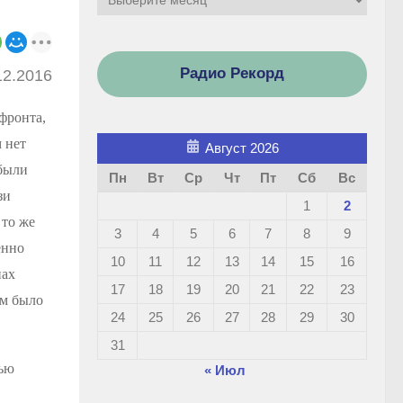
Радио Рекорд
12.2016
фронта,
 нет
Август 2026
были
Пн
Вт
Ср
Чт
Пт
Сб
Вс
зи
1
2
 то же
3
4
5
6
7
8
9
енно
10
11
12
13
14
15
16
нах
17
18
19
20
21
22
23
ом было
24
25
26
27
28
29
30
31
чью
« Июл