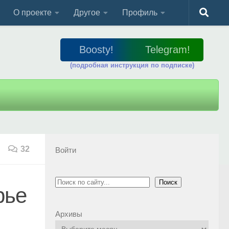
О проекте
Другое
Профиль
Boosty!
Telegram!
(подробная инструкция по подписке)
32
Войти
Поиск
Поиск
рье
Архивы