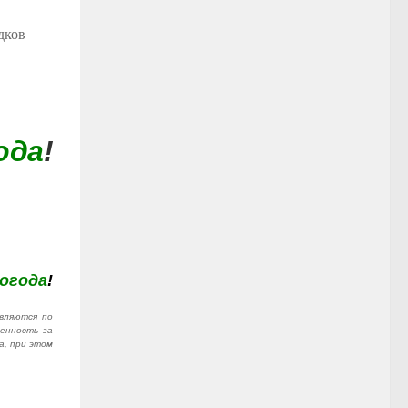
дков
ода
!
огода
!
вляются по
венность за
а, при этом