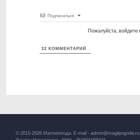
Подписаться
Пожалуйста, войдите 
32
КОММЕНТАРИЙ
© 2015-2026 Маглипогода. E-mail - admin@maglipogoda.r
Руслан Николаевич. ИНН - 251801169103