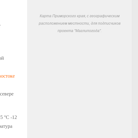
Карта Приморского края, с географическим
расположением местности, для подписчиков
т
проекта "Маглипогода".
ой
остоке
 севере
5 °С -12
ратура