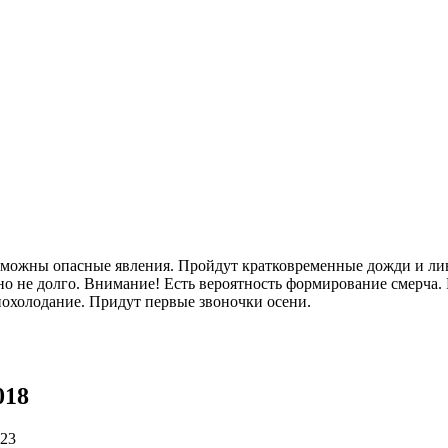
озможны опасные явления. Пройдут кратковременные дожди и лив
о не долго. Внимание! Есть вероятность формирование смерча. 
 похолодание. Придут первые звоночки осени.
018
023