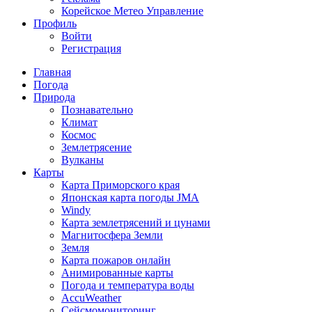
Корейское Метео Управление
Профиль
Войти
Регистрация
Главная
Погода
Природа
Познавательно
Климат
Космос
Землетрясение
Вулканы
Карты
Карта Приморского края
Японская карта погоды JMA
Windy
Карта землетрясений и цунами
Магнитосфера Земли
Земля
Карта пожаров онлайн
Анимированные карты
Погода и температура воды
AccuWeather
Сейсмомониторинг