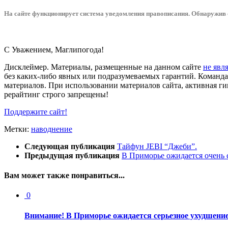
На сайте функционирует система уведомления
п
равописания
.
Обнаружив о
С Уважением,
Магли
погода
!
Дисклеймер.
Материалы, размещенные на данном сайте
не явл
без каких-либо явных или подразумеваемых гарантий. Команда 
материалов. При использовании материалов сайта, активная ги
рерайтинг строго запрещены!
Поддержите сайт!
Метки:
наводнение
Следующая публикация
Тайфун JEBI “Джеби”.
Предыдущая публикация
В Приморье ожидается очень 
Вам может также понравиться...
0
Внимание! В Приморье ожидается серьезное ухудшени