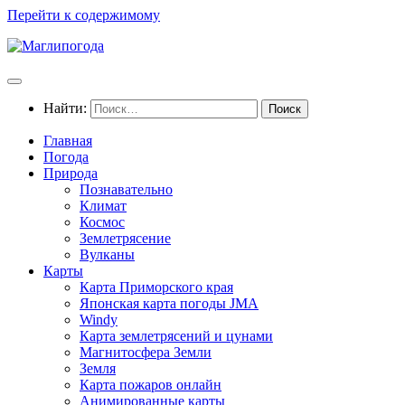
Перейти к содержимому
Найти:
Главная
Погода
Природа
Познавательно
Климат
Космос
Землетрясение
Вулканы
Карты
Карта Приморского края
Японская карта погоды JMA
Windy
Карта землетрясений и цунами
Магнитосфера Земли
Земля
Карта пожаров онлайн
Анимированные карты