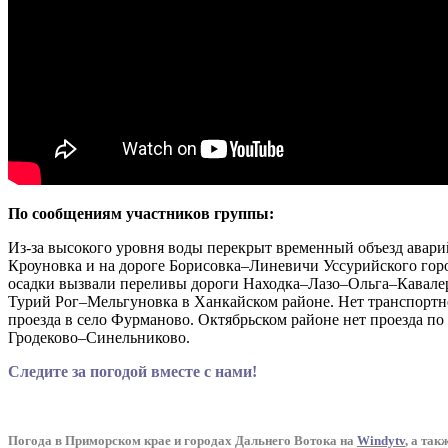
По сообщениям участников группы:
Из-за высокого уровня воды перекрыт временный объезд аварий
Кроуновка и на дороге Борисовка–Линевичи Уссурийского город
осадки вызвали переливы дороги Находка–Лазо–Ольга–Кавалер
Турий Рог–Мельгуновка в Ханкайском районе. Нет транспортно
проезда в село Фурманово. Октябрьском районе нет проезда п
Гродеково–Синельниково.
Следите за погодой вместе с нами!
Погода в Приморском крае и городах Дальнего Вотока на
Windytv
,
а так