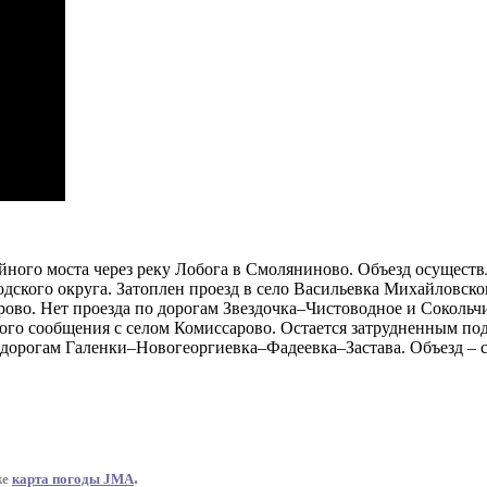
ного моста через реку Лобога в Смоляниново. Объезд осуществл
ского округа. Затоплен проезд в село Васильевка Михайловског
ово. Нет проезда по дорогам Звездочка–Чистоводное и Соколь
го сообщения с селом Комиссарово. Остается затрудненным под
о дорогам Галенки–Новогеоргиевка–Фадеевка–Застава. Объезд – 
.
же
карта погоды JMA