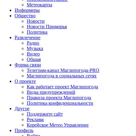
Метеокарты
Информеры
Общество
Новости
Новости Приморья
Политика
Развлечение
Радио
Музыка
Видео
Общая
Форма связи
Телеграм-канал Маглипогода-PRO
Маглипогода в социальных сетях
О проекте
Как работает проект Маглипогода
Виды предупреждений
Правила проекта Маглипогода
Политика конфиденциальности
Другое
Поддержите сайт
Реклама
Корейское Метео Управление
Профиль
Войти