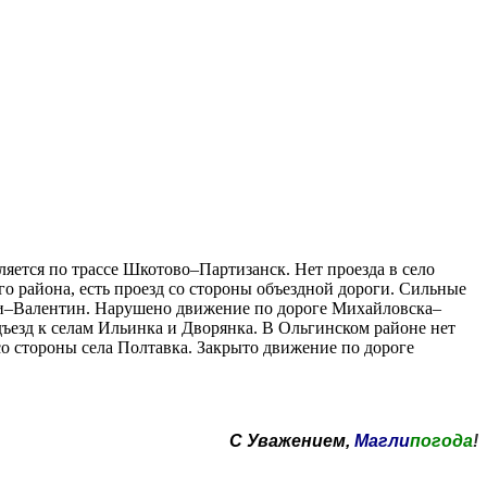
яется по трассе Шкотово–Партизанск. Нет проезда в село
о района, есть проезд со стороны объездной дороги. Сильные
чи–Валентин. Нарушено движение по дороге Михайловска–
ъезд к селам Ильинка и Дворянка. В Ольгинском районе нет
со стороны села Полтавка. Закрыто движение по дороге
С Уважением,
Магли
погода
!