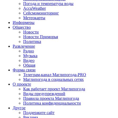
Погода и температура воды
AccuWeather
Сейсмомониторинг
Метеокарты
Информеры
Общество
Новости
Новости Приморья
Политика
Развлечение
Радио
Музыка
Видео
Общая
Форма связи
Телеграм-канал Маглипогода-PRO
Маглипогода в социальных сетях
О проекте
Как работает проект Маглипогода
Виды предупреждений
Правила проекта Маглипогода
Политика конфиденциальности
Другое
Поддержите сайт
Реклама