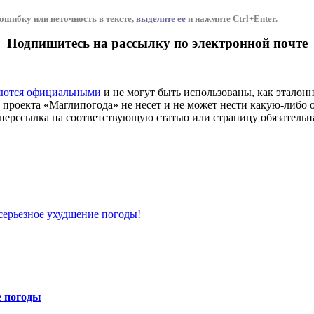
шибку или неточность в тексте,
выделите ее
и нажмите Ctrl+Enter.
Подпишитесь на рассылку по электронной почте
яются официальными
и не могут быть использованы, как эталон
проекта «Маглипогода» не несет и не может нести какую-либо о
перссылка на соответствующую статью или страницу обязательна
серьезное ухудшение погоды!
е погоды