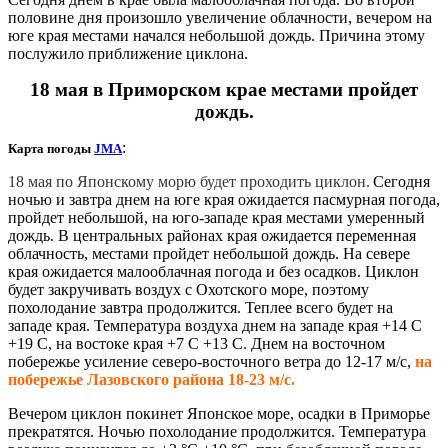
половине дня произошло увеличение облачности, вечером на
юге края местами начался небольшой дождь. Причина этому
послужило приближение циклона.
18 мая в Приморском крае местами пройдет
дождь.
:
Карта погоды
JMA
18 мая по Японскому морю будет проходить циклон.
Сегодня
ночью и завтра днем на юге края ожидается пасмурная погода,
пройдет небольшой, на юго-западе края местами умеренный
дождь. В центральных районах
края
ожидается переменная
облачность, местами пройдет небольшой дождь. На севере
края ожидается
малооблачная
погода и без осадков. Циклон
будет закручивать воздух с Охотского море, поэтому
похолодание завтра продолжится. Теплее всего будет на
западе края. Температура воздуха днем на западе края +14 С
+19 С, на востоке края +7 С +13 С. Днем на восточном
побережье усиление северо-восточного ветра до 12-17 м/с,
на
побережье Лазовского района 18-23 м/с.
Вечером циклон покинет Японское море, осадки в Приморье
прекратятся. Ночью похолодание продолжится. Температура