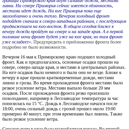
границы Приморского края идут сильные дожди, местами
ливни. На севере Приморья сейчас имеется облачность,
местами идет дождь. На юге Приморья пока еще
малооблачно и очень тепло. Вечером холодный фронт
подойдет сначала к северо-западным районам, с последующим
продвижением на юго-восток. В общем сегодня ближе к
вечеру дожди пройдут на севере и на западе края. А в первой
половине ночи фронт будет уже на юге края, но там фронт
уже
ослабеет».
Предупредить о приближении фронта более
подробно не было возможности.
Вечером 16 мая к Приморскому краю подошел холодный
фронт. Как и предполагалось, основные осадки прошли на
севере, северо-западе края, и местами в
центральных
районах.
На юге осадков было немного и были они не везде. Ближе к
вечеру в крае прошли кратковременные дожди, местами
ливни и грозы. Во время прохождения фронта местами было
резкое усиление ветра. Местами выпало больше 20 мм
осадков. После прохождения фронта резко произошло
похолодание, например в Лесозаводске температура за час
понизилась на 15 °С. Дождь в Лесозаводске начался после
18:00, очень сильный дождь с грозой прошел около 19:00
примерно 40 минут, при этом временами был ливень. Также
было резкое усиление ветра.
Сегодня днем в крае была
малооблачная
погода. Во второй