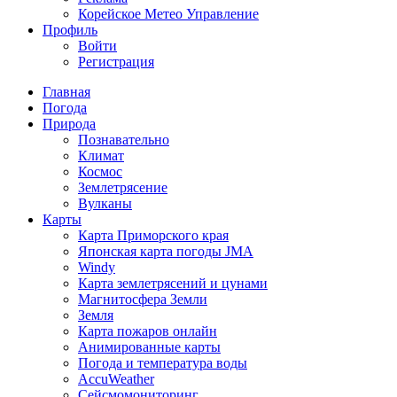
Корейское Метео Управление
Профиль
Войти
Регистрация
Главная
Погода
Природа
Познавательно
Климат
Космос
Землетрясение
Вулканы
Карты
Карта Приморского края
Японская карта погоды JMA
Windy
Карта землетрясений и цунами
Магнитосфера Земли
Земля
Карта пожаров онлайн
Анимированные карты
Погода и температура воды
AccuWeather
Сейсмомониторинг