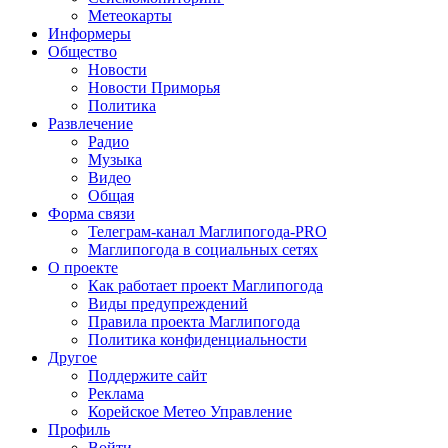
Метеокарты
Информеры
Общество
Новости
Новости Приморья
Политика
Развлечение
Радио
Музыка
Видео
Общая
Форма связи
Телеграм-канал Маглипогода-PRO
Маглипогода в социальных сетях
О проекте
Как работает проект Маглипогода
Виды предупреждений
Правила проекта Маглипогода
Политика конфиденциальности
Другое
Поддержите сайт
Реклама
Корейское Метео Управление
Профиль
Войти