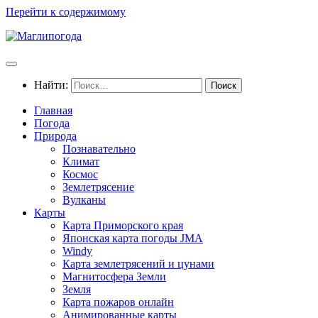
Перейти к содержимому
Найти:
Главная
Погода
Природа
Познавательно
Климат
Космос
Землетрясение
Вулканы
Карты
Карта Приморского края
Японская карта погоды JMA
Windy
Карта землетрясений и цунами
Магнитосфера Земли
Земля
Карта пожаров онлайн
Анимированные карты