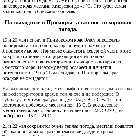
воздуха понизится до +2 °С +10 °С, при безоблачной погоде
на севере края местами заморозки до -1 °С. Это будет самая
холодная ночь в ближайшее время.
На выходные в Приморье установится хорошая
погода.
19 и 20 мая погоду в Приморском крае будет определять
обширный антициклон, который будет проходить по
Японскому морю. Приморье окажется в северной части этого
вихря, а это значит что циркуляция антициклона
начнет
препятствовать
вторжению холодного
воздуха
из
Охотского моря. Поэтому ветер ослабеет и начнется
потепление. С 19 по 21 мая осадков в Приморском крае
осадков не ожидается.
На выходные дни ожидается комфортная и без осадков погода
на всей территории края, в том числе и на побережье. В
субботу дн
ем температура воздуха будет +17 С +24 С, на
восточном побережье местами до +13 С
.
В воскресенье
в
континентальных
районах потеплеет до +22 С +29 С, на
побережье +15 С +21 С.
21 и 22 мая сохранится очень теплая погода, местами появятся
облака и
возможны
кратковременные дожди и грозы.