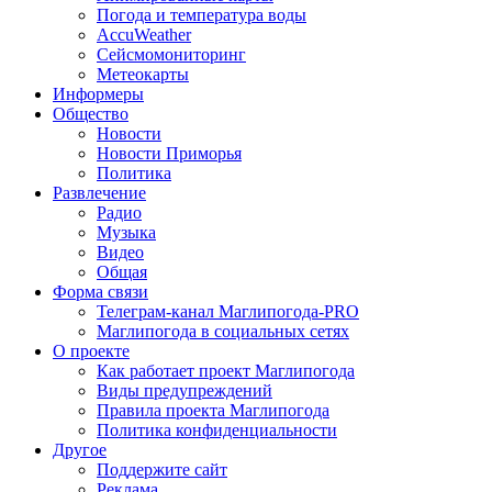
Погода и температура воды
AccuWeather
Сейсмомониторинг
Метеокарты
Информеры
Общество
Новости
Новости Приморья
Политика
Развлечение
Радио
Музыка
Видео
Общая
Форма связи
Телеграм-канал Маглипогода-PRO
Маглипогода в социальных сетях
О проекте
Как работает проект Маглипогода
Виды предупреждений
Правила проекта Маглипогода
Политика конфиденциальности
Другое
Поддержите сайт
Реклама