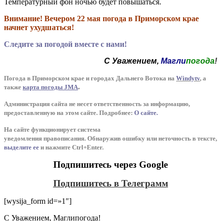
Температурный фон ночью будет повышаться.
Внимание! Вечером 22 мая погода в Приморском крае
начнет ухудшаться!
Следите за погодой вместе с нами!
С Уважением,
Магли
погода
!
Погода в Приморском крае и городах Дальнего Вотока на
Windytv
,
а
.
также
карта погоды JMA
Администрация сайта не несет ответственность за информацию,
предоставленную на этом сайте. Подробнее:
О сайте.
На сайте функционирует система
уведомления
п
равописания
.
Обнаружив ошибку или неточность в тексте,
выделите ее
и нажмите Ctrl+Enter.
Подпишитесь через Google
Подпишитесь в Телеграмм
[wysija_form id=»1″]
С Уважением,
Магли
погода
!