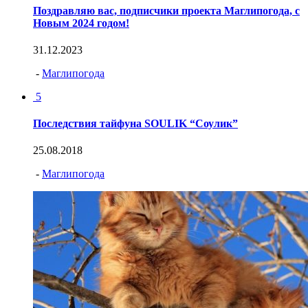
Поздравляю вас, подписчики проекта Маглипогода, с
Новым 2024 годом!
31.12.2023
-
Маглипогода
5
Последствия тайфуна SOULIK “Соулик”
25.08.2018
-
Маглипогода